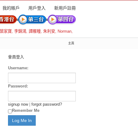
我的賬戶
用戶登入
新用戶註冊
葉家寶
,
李錦鴻
,
譚雁瞳
,
朱利安
,
Norman
,
主頁
會員登入
Username:
Password:
signup now
|
forgot password?
Remember Me