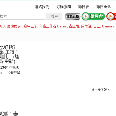
聯絡我們
訂購服務
節目表
節目重溫
D100 慶爆搜尋 :
瘋中三子
,
午夜工作者 Benny
,
古庄辰
,
康常治
,
古立
,
Carman
,
羅倫斯
比好快》
集 主持：
雞比 (逢
點更新)
第13季) 香蕉俱
台 --
|
0條評論
進一步了解
呢啲：泰