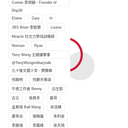
Connie 李玥穎 - Founder of
Drip39
Elaine
Gary
In
JBS Brian 李凱賢
Louise
Miracle 社交力學培訓導師
Norman
Ryan
Terry Wong 王總講軍事
@TerryWongmilitarytalk
九十後文藝少女 - 賈雅緻
何啟明
何爵天導演
午夜工作者 Benny
古庄辰
古立
吳佩孚
基哥
孟希璘 Ball Mang
宋浩暉
康常治
張曉嵐
朱利安
李錦鴻
李鑑峰
梁天琦