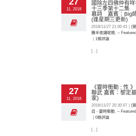
27
國除左四佛仲有咩
十三季第十二集 
11, 2018
慕詩 嘉賓：Big師傅
(逢星期三更新)
2018/11/27 21:00:43
|
(
騰半夜講呢啲
,
-- Featured
|
1條評論
[...]
《霎時衝動 : 性 
27
聯武 嘉賓：黎定基
家)
11, 2018
2018/11/27 20:30:07
|
(
目 - 霎時衝動
,
-- Featured
|
0條評論
[...]