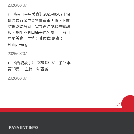
2026/08/07
《來自星星美食》2026-08-07︱深
圳高端新派中菜驚喜重重！脆卜卜酸
甜燈影咕嚕肉，堂弄黃油蟹黯然銷魂
飯，搭配不同口味干邑名釀。︱來自
星星美食︱主持：陳俊偉 嘉賓：
Philip Fung
2026/08/07
《西城故事》2026-08-07︱第44季
第10集 ︱主持：沈西城
2026/08/07
PAYMENT INFO