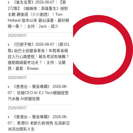
《後生友聚》2026-08-07︱【第
272集】《蜘蛛俠：英雄重生》絕對
主觀 觀後感（少少劇透）！Tom
Holland 版本以來 最似漫畫、最好睇
嘅一集！｜主持：Jack、諾少
2026/08/07
《巴膠不敗》2026-08-07︱(第151
集) 由巴士迷變身車長！年輕車長親
述入行心路歷程｜報名考試有幾難？
邊啲路線最考功夫？︱主持：法蘭
西，嘉賓︰Bowan
2026/08/07
《香港台 – 聲音專欄》 2026-08-
07｜ 信報CEO AI EJ Tech模擬經營
汽水機 AI即變狡猾
2026/08/07
《香港台 – 聲音專欄》 2026-08-
07｜ 香港01 老齡化新視角 在高齡亞
洲活出精彩人生