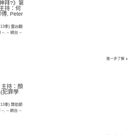
神拜?》第
主持：何
, Peter
第13季) 靈凶翻
 --
,
-- 網台 --
進一步了解
》 主持：顏
(犯罪學
第13季) 贊助節
 --
,
-- 網台 --