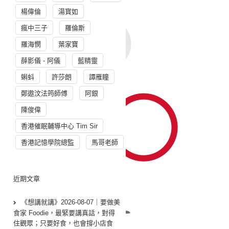
楊偉倫
湯寳如
瘋中三子
羅倫斯
羅海憫
葉家寶
薛影儀 - 阿儀
藍精靈
蝌蚪
許莎朗
譚雁瞳
鄭遨汶法筠師傅
阿銀
陳俊偉
香港催眠輔導中心 Tim Sir
香港記憶學院總監
馬哥老師
近期文章
《想講就講》2026-08-07｜要做美
食家 Foodie，最緊要講真話，對得
住觀眾；只要好食，也會撐小店食