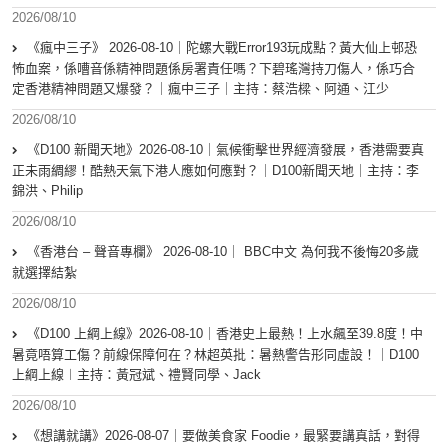
2026/08/10
《瘋中三子》 2026-08-10｜陀螺大戰Error193玩成點？黃大仙上邨恐
怖血案，係嘈音係精神問題係房署責任嗎？下碧瑤灣持刀傷人，係巧合
定香港精神問題又爆發？｜瘋中三子｜主持：蔡浩樑、阿通、江少
2026/08/10
《D100 新聞天地》2026-08-10｜氣候衝擊世界經濟發展，香港需要真
正未雨綢繆！酷熱天氣下港人應如何應對？｜D100新聞天地｜主持：李
錦洪、Philip
2026/08/10
《香港台 – 聲音專欄》 2026-08-10｜ BBC中文 為何我不後悔20多歲
就選擇結紮
2026/08/10
《D100 上綱上線》2026-08-10｜香港史上最熱！上水飆至39.8度！中
暑竟唔算工傷？前線保障何在？林超英批：暑熱警告形同虛設！｜D100
上綱上線︱主持：黃冠斌、禮賢同學、Jack
2026/08/10
《想講就講》2026-08-07｜要做美食家 Foodie，最緊要講真話，對得