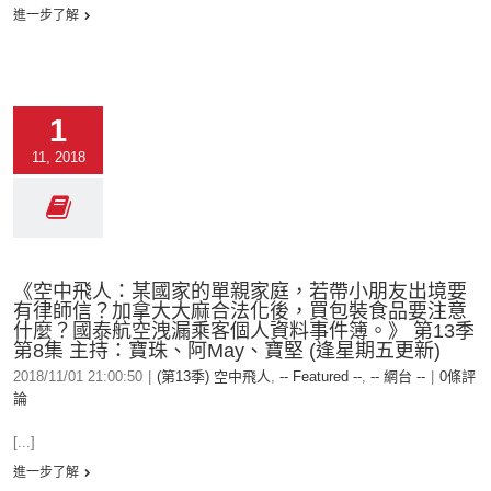
進一步了解
1
11, 2018
《空中飛人：某國家的單親家庭，若帶小朋友出境要
有律師信？加拿大大麻合法化後，買包裝食品要注意
什麼？國泰航空洩漏乘客個人資料事件簿。》 第13季
第8集 主持：寶珠、阿May、寶堅 (逢星期五更新)
2018/11/01 21:00:50
|
(第13季) 空中飛人
,
-- Featured --
,
-- 網台 --
|
0條評
論
[...]
進一步了解