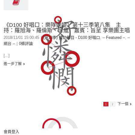
《D100 好唱口：樂隊蛻變》第十三季第八集 主
持：羅旭海、羅倫斯、可嵐 嘉賓：旨呈 享樂團主唱
2018/11/01 15:00:45
|
(第13季) 贊助節目 - D100 好唱口
,
-- Featured --
,
--
網台 --
|
0條評論
[...]
進一步了解
下一個
1
2
會員登入