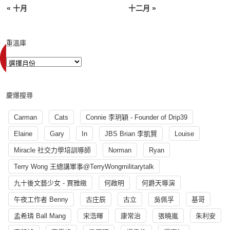
« 十月
十二月 »
重溫庫
慶爆搜尋
Carman
Cats
Connie 李玥穎 - Founder of Drip39
Elaine
Gary
In
JBS Brian 李凱賢
Louise
Miracle 社交力學培訓導師
Norman
Ryan
Terry Wong 王總講軍事@TerryWongmilitarytalk
九十後文藝少女 - 賈雅緻
何啟明
何爵天導演
午夜工作者 Benny
古庄辰
古立
吳佩孚
基哥
孟希璘 Ball Mang
宋浩暉
康常治
張曉嵐
朱利安