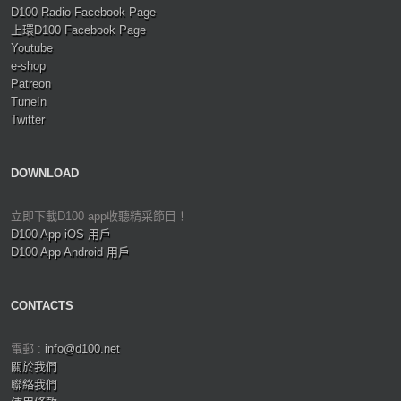
D100 Radio Facebook Page
上環D100 Facebook Page
Youtube
e-shop
Patreon
TuneIn
Twitter
DOWNLOAD
立即下載D100 app收聽精采節目！
D100 App iOS 用戶
D100 App Android 用戶
CONTACTS
電郵 :
info@d100.net
關於我們
聯絡我們