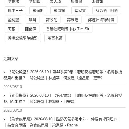
李錦鴻
李鑑峰
梁天琦
楊偉倫
湯寳如
瘋中三子
羅倫斯
羅海憫
葉家寶
薛影儀 - 阿儀
藍精靈
蝌蚪
許莎朗
譚雁瞳
鄭遨汶法筠師傅
阿銀
陳俊偉
香港催眠輔導中心 Tim Sir
香港記憶學院總監
馬哥老師
近期文章
《關公殿堂》2026-08-10︱第44季第9集：聰明反被聰明誤，名牌教授
都用AI出貓？｜關公殿堂｜林旭華、何安達（逢星期一更新）
2026/08/10
《關公殿堂》2026-08-10︱（第470集）｜聰明反被聰明誤，名牌教授
都用AI出貓？｜關公殿堂｜林旭華、何安達
2026/08/10
《為食麻甩騷》2026-08-10｜酷熱天氣多喝水外， 仲要有埋同理心！
｜為食麻甩騷｜為食麻甩騷｜梁家權、Rachel