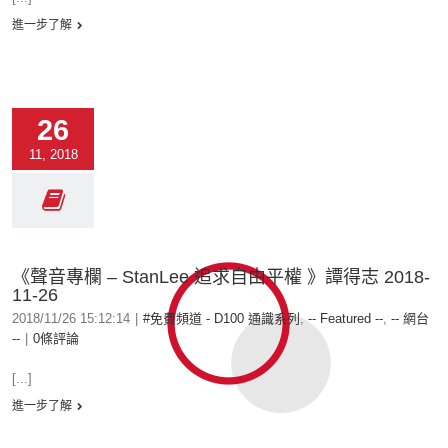
進一步了解
26
11, 2018
《聲音專欄 – StanLee 追求自由平權 》譚得志 2018-
11-26
2018/11/26 15:12:14
|
#免費頻道 - D100 通識系列
,
-- Featured --
,
-- 網台
--
|
0條評論
[...]
進一步了解