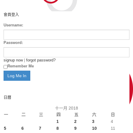
會員登入
Username:
Password:
signup now
|
forgot password?
Remember Me
日曆
十一月 2018
一
二
三
四
五
六
日
1
2
3
4
5
6
7
8
9
10
11