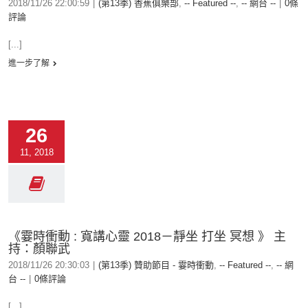
2018/11/26 22:00:59
|
(第13季) 香蕉俱樂部
,
-- Featured --
,
-- 網台 --
|
0條
評論
[...]
進一步了解
26
11, 2018
《霎時衝動 : 寬講心靈 2018－靜坐 打坐 冥想 》 主
持：顏聯武
2018/11/26 20:30:03
|
(第13季) 贊助節目 - 霎時衝動
,
-- Featured --
,
-- 網
台 --
|
0條評論
[...]