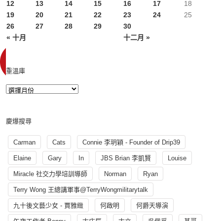
12
13
14
15
16
17
18
19
20
21
22
23
24
25
26
27
28
29
30
« 十月
十二月 »
重溫庫
慶爆搜尋
Carman
Cats
Connie 李玥穎 - Founder of Drip39
Elaine
Gary
In
JBS Brian 李凱賢
Louise
Miracle 社交力學培訓導師
Norman
Ryan
Terry Wong 王總講軍事@TerryWongmilitarytalk
九十後文藝少女 - 賈雅緻
何啟明
何爵天導演