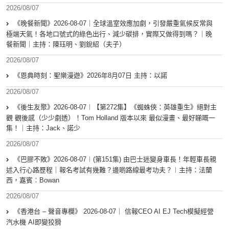
2026/08/07
《晚餐新聞》2026-08-07｜全球溫室效應加劇，引發嚴重氣候反常與
極端天氣！各地口號式的綠色出行、減少碳排，實際又做得到嗎？｜晚
餐新聞｜主持：陳珏明、劉銳紹（夫子）
2026/08/07
《恩典時刻：聖樂漫遊》2026年8月07日 主持：以諾
2026/08/07
《後生友聚》2026-08-07︱【第272集】《蜘蛛俠：英雄重生》絕對主
觀 觀後感（少少劇透）！Tom Holland 版本以來 最似漫畫、最好睇嘅一
集！｜主持：Jack、諾少
2026/08/07
《巴膠不敗》2026-08-07︱(第151集) 由巴士迷變身車長！年輕車長親
述入行心路歷程｜報名考試有幾難？邊啲路線最考功夫？︱主持：法蘭
西，嘉賓︰Bowan
2026/08/07
《香港台 – 聲音專欄》 2026-08-07｜ 信報CEO AI EJ Tech模擬經營
汽水機 AI即變狡猾