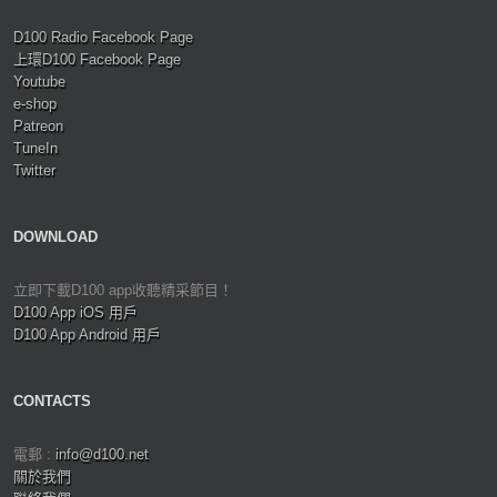
D100 Radio Facebook Page
上環D100 Facebook Page
Youtube
e-shop
Patreon
TuneIn
Twitter
DOWNLOAD
立即下載D100 app收聽精采節目！
D100 App iOS 用戶
D100 App Android 用戶
CONTACTS
電郵 :
info@d100.net
關於我們