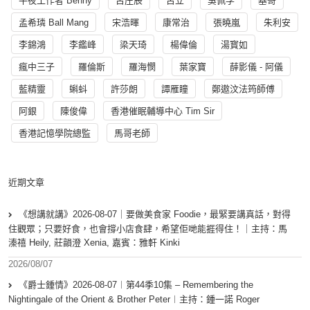
午夜工作者 Benny
古庄辰
古立
吳佩孚
基哥
孟希璘 Ball Mang
宋浩暉
康常治
張曉嵐
朱利安
李錦鴻
李鑑峰
梁天琦
楊偉倫
湯寳如
瘋中三子
羅倫斯
羅海憫
葉家寶
薛影儀 - 阿儀
藍精靈
蝌蚪
許莎朗
譚雁瞳
鄭遨汶法筠師傅
阿銀
陳俊偉
香港催眠輔導中心 Tim Sir
香港記憶學院總監
馬哥老師
近期文章
《想講就講》2026-08-07｜要做美食家 Foodie，最緊要講真話，對得
住觀眾；只要好食，也會撐小店食肆，希望佢哋能捱得住！｜主持：馬
溱禧 Heily, 莊韻澄 Xenia, 嘉賓：雅軒 Kinki
2026/08/07
《爵士鍾情》2026-08-07︱第44季10集 – Remembering the
Nightingale of the Orient & Brother Peter︱主持：鍾一諾 Roger