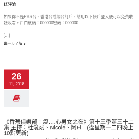
條評論
如果你不是PBS台、香港台或網台訂戶，請用以下帳戶登入便可以免費收
聽收看。戶口號碼：000000密碼：000000
[...]
進一步了解
26
11, 2018
《香蕉俱樂部：癡….心男女之夜》第十三季第三十二
集 主持：杜浚斌、Nicole、阿Fi (逢星期一二四晚上
10點更新)