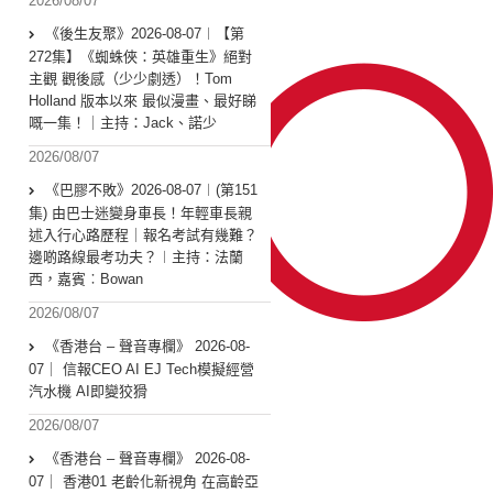
2026/08/07
《後生友聚》2026-08-07︱【第
272集】《蜘蛛俠：英雄重生》絕對
主觀 觀後感（少少劇透）！Tom
Holland 版本以來 最似漫畫、最好睇
嘅一集！｜主持：Jack、諾少
2026/08/07
《巴膠不敗》2026-08-07︱(第151
集) 由巴士迷變身車長！年輕車長親
述入行心路歷程｜報名考試有幾難？
邊啲路線最考功夫？︱主持：法蘭
西，嘉賓︰Bowan
2026/08/07
《香港台 – 聲音專欄》 2026-08-
07｜ 信報CEO AI EJ Tech模擬經營
汽水機 AI即變狡猾
2026/08/07
《香港台 – 聲音專欄》 2026-08-
07｜ 香港01 老齡化新視角 在高齡亞