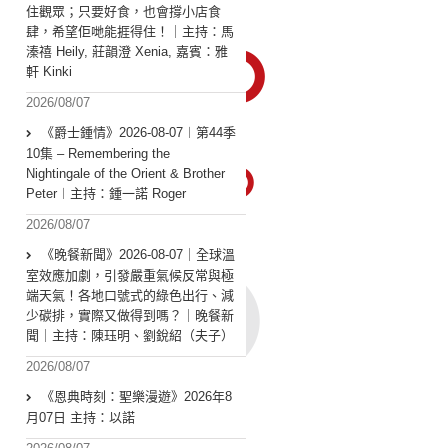
住觀眾；只要好食，也會撐小店食
肆，希望佢哋能捱得住！｜主持：馬
溱禧 Heily, 莊韻澄 Xenia, 嘉賓：雅
軒 Kinki
2026/08/07
《爵士鍾情》2026-08-07︱第44季
10集 – Remembering the
Nightingale of the Orient & Brother
Peter︱主持：鍾一諾 Roger
2026/08/07
《晚餐新聞》2026-08-07｜全球溫
室效應加劇，引發嚴重氣候反常與極
端天氣！各地口號式的綠色出行、減
少碳排，實際又做得到嗎？｜晚餐新
聞｜主持：陳珏明、劉銳紹（夫子）
2026/08/07
《恩典時刻：聖樂漫遊》2026年8
月07日 主持：以諾