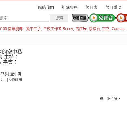
聯絡我們
訂購服務
節目表
節目重溫
D100 慶爆搜尋 :
瘋中三子
,
午夜工作者 Benny
,
古庄辰
,
康常治
,
古立
,
Carman
,
羅倫斯
對的空中私
集 主持：
y 嘉賓：
第27季) 空中再
台 --
|
0條評論
進一步了解