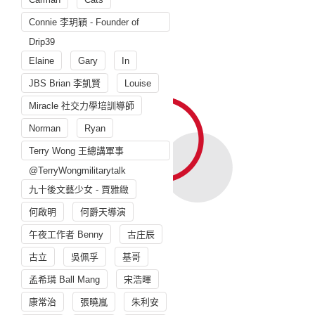
Connie 李玥穎 - Founder of
Drip39
Elaine
Gary
In
JBS Brian 李凱賢
Louise
Miracle 社交力學培訓導師
Norman
Ryan
Terry Wong 王總講軍事
@TerryWongmilitarytalk
九十後文藝少女 - 賈雅緻
何啟明
何爵天導演
午夜工作者 Benny
古庄辰
古立
吳佩孚
基哥
孟希璘 Ball Mang
宋浩暉
康常治
張曉嵐
朱利安