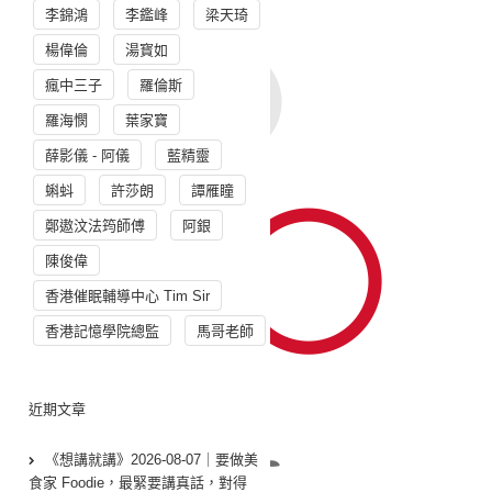
李錦鴻
李鑑峰
梁天琦
楊偉倫
湯寳如
瘋中三子
羅倫斯
羅海憫
葉家寶
薛影儀 - 阿儀
藍精靈
蝌蚪
許莎朗
譚雁瞳
鄭遨汶法筠師傅
阿銀
陳俊偉
香港催眠輔導中心 Tim Sir
香港記憶學院總監
馬哥老師
近期文章
《想講就講》2026-08-07｜要做美
食家 Foodie，最緊要講真話，對得