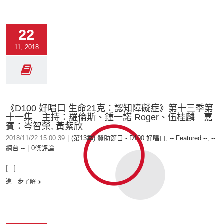
22
11, 2018
《D100 好唱口 生命21克：認知障礙症》第十三季第
十一集 主持：羅倫斯、鍾一諾 Roger、伍桂麟 嘉
賓：岑智榮, 黃紫欣
2018/11/22 15:00:39
|
(第13季) 贊助節目 - D100 好唱口
,
-- Featured --
,
--
網台 --
|
0條評論
[...]
進一步了解