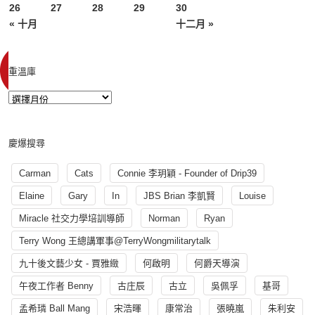
26
27
28
29
30
« 十月
十二月 »
重溫庫
慶爆搜尋
Carman
Cats
Connie 李玥穎 - Founder of Drip39
Elaine
Gary
In
JBS Brian 李凱賢
Louise
Miracle 社交力學培訓導師
Norman
Ryan
Terry Wong 王總講軍事@TerryWongmilitarytalk
九十後文藝少女 - 賈雅緻
何啟明
何爵天導演
午夜工作者 Benny
古庄辰
古立
吳佩孚
基哥
孟希璘 Ball Mang
宋浩暉
康常治
張曉嵐
朱利安