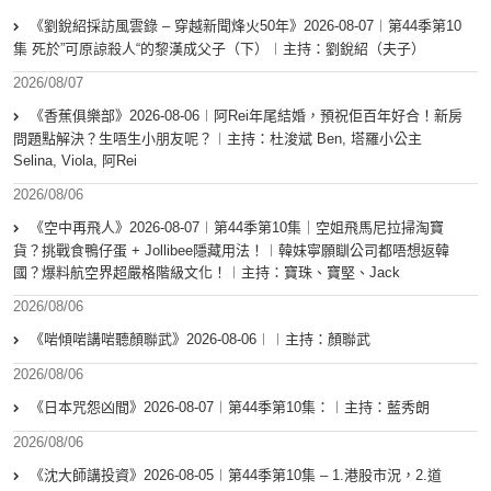
《劉銳紹採訪風雲錄 – 穿越新聞烽火50年》2026-08-07︱第44季第10
集 死於”可原諒殺人“的黎漢成父子（下）︱主持：劉銳紹（夫子）
2026/08/07
《香蕉俱樂部》2026-08-06︱阿Rei年尾結婚，預祝佢百年好合！新房
問題點解決？生唔生小朋友呢？︱主持：杜浚斌 Ben, 塔羅小公主
Selina, Viola, 阿Rei
2026/08/06
《空中再飛人》2026-08-07︱第44季第10集｜空姐飛馬尼拉掃淘寶
貨？挑戰食鴨仔蛋 + Jollibee隱藏用法！︱韓妹寧願瞓公司都唔想返韓
國？爆料航空界超嚴格階級文化！︱主持：寶珠、寶堅、Jack
2026/08/06
《啱傾啱講啱聽顏聯武》2026-08-06︱︱主持：顏聯武
2026/08/06
《日本咒怨凶間》2026-08-07︱第44季第10集：︱主持：藍秀朗
2026/08/06
《沈大師講投資》2026-08-05︱第44季第10集 – 1.港股市況，2.道