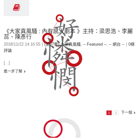
《大家真風騷 : 內有感人劇本 》主持：梁思浩、李麗
蕊、陳彥行
2018/11/22 14:16:55
|
(第07季) 大家真風騷
,
-- Featured --
,
-- 網台 --
|
0條
評論
[...]
進一步了解
下一個
1
2