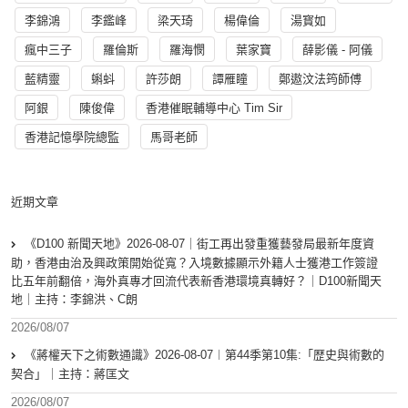
李錦鴻
李鑑峰
梁天琦
楊偉倫
湯寳如
瘋中三子
羅倫斯
羅海憫
葉家寶
薛影儀 - 阿儀
藍精靈
蝌蚪
許莎朗
譚雁瞳
鄭遨汶法筠師傅
阿銀
陳俊偉
香港催眠輔導中心 Tim Sir
香港記憶學院總監
馬哥老師
近期文章
《D100 新聞天地》2026-08-07｜街工再出發重獲藝發局最新年度資
助，香港由治及興政策開始從寬？入境數據顯示外籍人士獲港工作簽證
比五年前翻倍，海外真專才回流代表新香港環境真轉好？｜D100新聞天
地｜主持：李錦洪、C朗
2026/08/07
《蔣權天下之術數通識》2026-08-07︱第44季第10集:「歴史與術數的
契合」｜主持：蔣匡文
2026/08/07