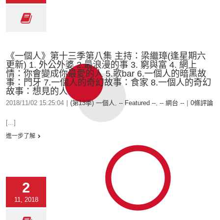
《一個人》第十三季第八集 主持：梁繼璋(逢星期六
更新) 1. 外公外婆 2.最浪漫的事 3. 窮與富 4. 網上
情：你會變成你最愛的人 5.歌bar 6.一個人的暗黑故
事：門牙 7.一個人的奇幻故事：食家 8.一個人的奇幻
故事：想見的人
2018/11/02 15:25:04
|
(第13季) 一個人
,
-- Featured --
,
-- 網台 --
|
0條評論
[...]
進一步了解
2
11, 2018