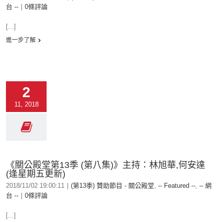
台 --
|
0條評論
[...]
進一步了解
2
11, 2018
《關公殿堂第13季 (第八集)》主持：林旭華,何安達
(逢星期五更新)
2018/11/02 19:00:11
|
(第13季) 贊助節目 - 關公殿堂
,
-- Featured --
,
-- 網
台 --
|
0條評論
[...]