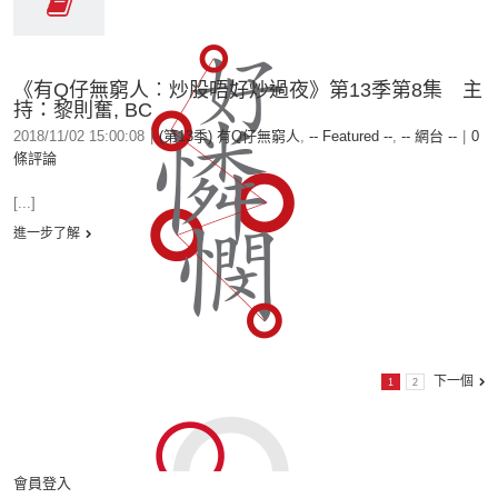
《有Q仔無窮人︰炒股唔好炒過夜》第13季第8集 主
持：黎則奮, BC
2018/11/02 15:00:08
|
(第13季) 有Q仔無窮人
,
-- Featured --
,
-- 網台 --
|
0
條評論
[...]
進一步了解
下一個
1
2
會員登入