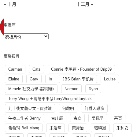
« 十月
十二月 »
重溫庫
慶爆搜尋
Carman
Cats
Connie 李玥穎 - Founder of Drip39
Elaine
Gary
In
JBS Brian 李凱賢
Louise
Miracle 社交力學培訓導師
Norman
Ryan
Terry Wong 王總講軍事@TerryWongmilitarytalk
九十後文藝少女 - 賈雅緻
何啟明
何爵天導演
午夜工作者 Benny
古庄辰
古立
吳佩孚
基哥
孟希璘 Ball Mang
宋浩暉
康常治
張曉嵐
朱利安