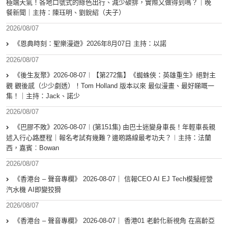
極端天氣！各地口號式的綠色出行、減少碳排，實際又做得到嗎？｜晚
餐新聞｜主持：陳珏明、劉銳紹（夫子）
2026/08/07
《恩典時刻：聖樂漫遊》2026年8月07日 主持：以諾
2026/08/07
《後生友聚》2026-08-07︱【第272集】《蜘蛛俠：英雄重生》絕對主
觀 觀後感（少少劇透）！Tom Holland 版本以來 最似漫畫、最好睇嘅一
集！｜主持：Jack、諾少
2026/08/07
《巴膠不敗》2026-08-07︱(第151集) 由巴士迷變身車長！年輕車長親
述入行心路歷程｜報名考試有幾難？邊啲路線最考功夫？︱主持：法蘭
西，嘉賓︰Bowan
2026/08/07
《香港台 – 聲音專欄》 2026-08-07｜ 信報CEO AI EJ Tech模擬經營
汽水機 AI即變狡猾
2026/08/07
《香港台 – 聲音專欄》 2026-08-07｜ 香港01 老齡化新視角 在高齡亞