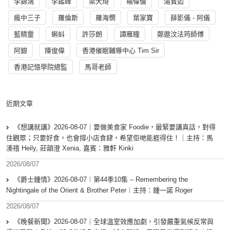
李錦鴻
李鑑峰
梁天琦
楊偉倫
湯寳如
瘋中三子
羅倫斯
羅海憫
葉家寶
薛影儀 - 阿儀
藍精靈
蝌蚪
許莎朗
譚雁瞳
鄭遨汶法筠師傅
阿銀
陳俊偉
香港催眠輔導中心 Tim Sir
香港記憶學院總監
馬哥老師
近期文章
《想講就講》2026-08-07｜要做美食家 Foodie，最緊要講真話，對得
住觀眾；只要好食，也會撐小店食肆，希望佢哋能捱得住！｜主持：馬
溱禧 Heily, 莊韻澄 Xenia, 嘉賓：雅軒 Kinki
2026/08/07
《爵士鍾情》2026-08-07︱第44季10集 – Remembering the
Nightingale of the Orient & Brother Peter︱主持：鍾一諾 Roger
2026/08/07
《晚餐新聞》2026-08-07｜全球溫室效應加劇，引發嚴重氣候反常與