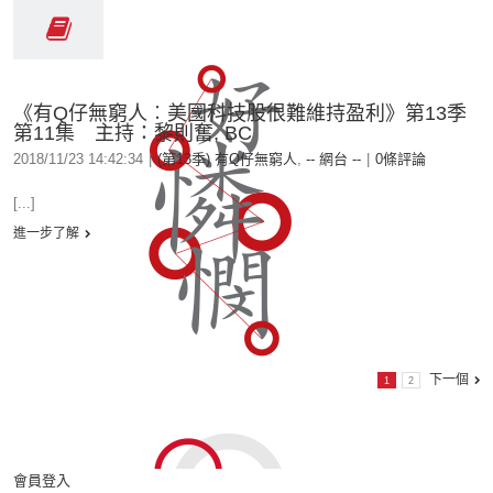
《有Q仔無窮人︰美國科技股很難維持盈利》第13季
第11集 主持：黎則奮, BC
2018/11/23 14:42:34
|
(第13季) 有Q仔無窮人
,
-- 網台 --
|
0條評論
[...]
進一步了解
下一個
1
2
會員登入