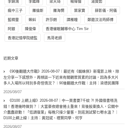
李錦鴻
李鑑峰
梁天琦
楊偉倫
湯寳如
瘋中三子
羅倫斯
羅海憫
葉家寶
薛影儀 - 阿儀
藍精靈
蝌蚪
許莎朗
譚雁瞳
鄭遨汶法筠師傅
阿銀
陳俊偉
香港催眠輔導中心 Tim Sir
香港記憶學院總監
馬哥老師
近期文章
《90後翻牆大作戰》2026-08-07︱最近有《蜘蛛俠》新電影上映，除
左分享一下感想外，再傾談一下近來有關觀眾質素的討論，因為多大片
多人入場所以特別多奇怪情況？︱90後翻牆大作戰︱主持：梁德民團隊
2026/08/07
《D100 上綱上線》2026-08-07｜中一買書要7千蚊 ?! 外國借書唔洗
錢！香港幾時做到？｜大富豪夜總會捲土重來！背後股東換人，公關中
介蠢蠢欲動！「低調復業」每晚只接少量客，到底測試緊乜嘢水溫？｜
D100上綱上線︱主持：黃冠斌、禮賢同學、何亨
2026/08/07