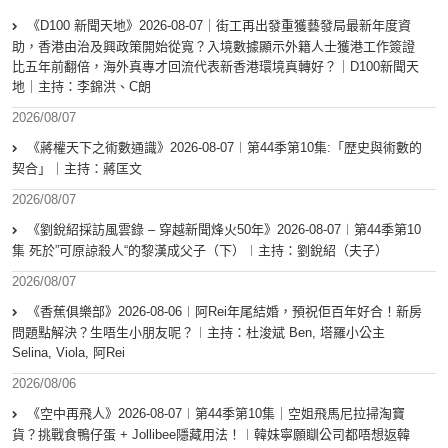
《D100 新聞天地》2026-08-07｜街工再出發重獲藝發局最新年度資
助，香港由治及興政策開始從寬？入境數據顯示外籍人士獲港工作簽證
比五年前翻倍，海外真專才回流代表新香港環境真轉好？｜D100新聞天
地｜主持：李錦洪、C朗
2026/08/07
《蔣權天下之術數通識》2026-08-07︱第44季第10集:「歴史與術數的
契合」｜主持：蔣匡文
2026/08/07
《劉銳紹採訪風雲錄 – 穿越新聞烽火50年》2026-08-07︱第44季第10
集 死於”可原諒殺人“的黎漢成父子（下）︱主持：劉銳紹（夫子）
2026/08/07
《香蕉俱樂部》2026-08-06︱阿Rei年尾結婚，預祝佢百年好合！新房
問題點解決？生唔生小朋友呢？︱主持：杜浚斌 Ben, 塔羅小公主
Selina, Viola, 阿Rei
2026/08/06
《空中再飛人》2026-08-07︱第44季第10集｜空姐飛馬尼拉掃淘寶
貨？挑戰食鴨仔蛋 + Jollibee隱藏用法！︱韓妹寧願瞓公司都唔想返韓