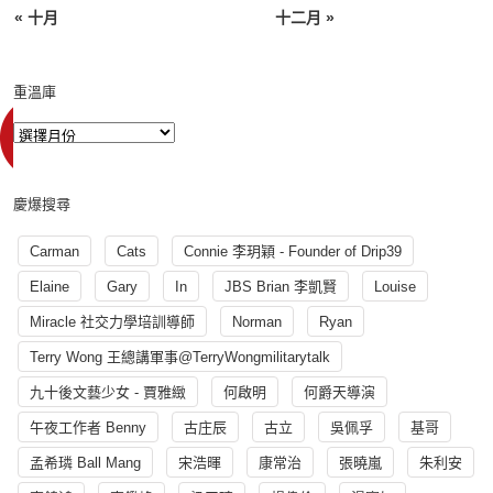
« 十月
十二月 »
重溫庫
慶爆搜尋
Carman
Cats
Connie 李玥穎 - Founder of Drip39
Elaine
Gary
In
JBS Brian 李凱賢
Louise
Miracle 社交力學培訓導師
Norman
Ryan
Terry Wong 王總講軍事@TerryWongmilitarytalk
九十後文藝少女 - 賈雅緻
何啟明
何爵天導演
午夜工作者 Benny
古庄辰
古立
吳佩孚
基哥
孟希璘 Ball Mang
宋浩暉
康常治
張曉嵐
朱利安