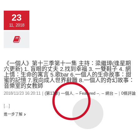
23
11, 2018
《一個人》第十三季第十一集 主持：梁繼璋(逢星期
六更新) 1. 盲眼的丈夫 2.找到幸福 3. 一雙鞋子 4. 網
上情：生命的寓言 5.歌bar 6.一個人的生命故事：甜
蜜的記憶 7.我向成人世界辭職 8.一個人的奇幻故事：
音樂室的女教師
2018/11/23 16:20:11
|
(第13季) 一個人
,
-- Featured --
,
-- 網台 --
|
0條評論
[...]
進一步了解