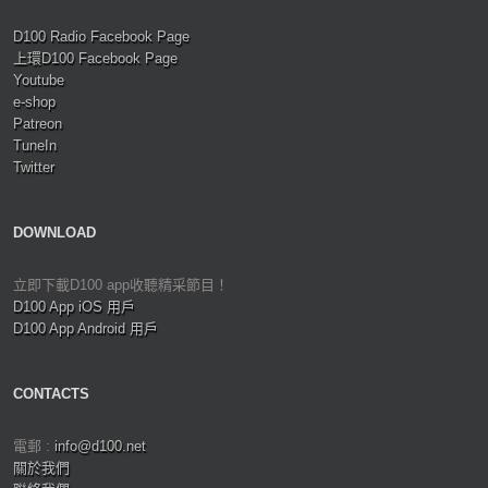
D100 Radio Facebook Page
上環D100 Facebook Page
Youtube
e-shop
Patreon
TuneIn
Twitter
DOWNLOAD
立即下載D100 app收聽精采節目！
D100 App iOS 用戶
D100 App Android 用戶
CONTACTS
電郵 :
info@d100.net
關於我們