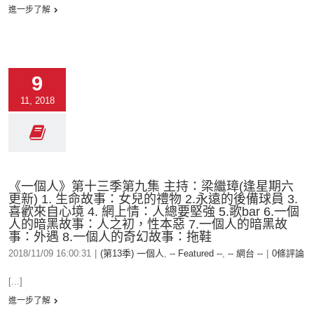
進一步了解
9
11, 2018
《一個人》第十三季第九集 主持：梁繼璋(逢星期六
更新) 1. 生命故事：女兒的禮物 2.永遠的後備球員 3.
喜歡來自心境 4. 網上情：人總要堅強 5.歌bar 6.一個
人的暗黑故事：人之初，性本惡 7.一個人的暗黑故
事：外遇 8.一個人的奇幻故事：拖鞋
2018/11/09 16:00:31
|
(第13季) 一個人
,
-- Featured --
,
-- 網台 --
|
0條評論
[...]
進一步了解