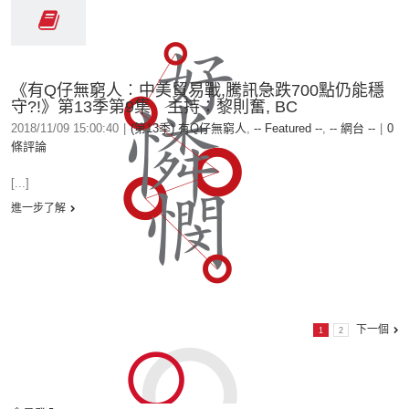
《有Q仔無窮人︰中美貿易戰,騰訊急跌700點仍能穩
守?!》第13季第9集 主持：黎則奮, BC
2018/11/09 15:00:40
|
(第13季) 有Q仔無窮人
,
-- Featured --
,
-- 網台 --
|
0
條評論
[...]
進一步了解
下一個
1
2