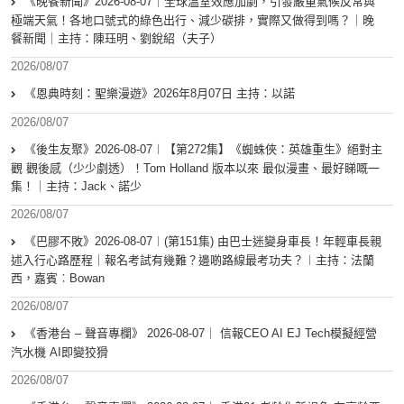
《晚餐新聞》2026-08-07｜全球溫室效應加劇，引發嚴重氣候反常與
極端天氣！各地口號式的綠色出行、減少碳排，實際又做得到嗎？｜晚
餐新聞｜主持：陳珏明、劉銳紹（夫子）
2026/08/07
《恩典時刻：聖樂漫遊》2026年8月07日 主持：以諾
2026/08/07
《後生友聚》2026-08-07︱【第272集】《蜘蛛俠：英雄重生》絕對主
觀 觀後感（少少劇透）！Tom Holland 版本以來 最似漫畫、最好睇嘅一
集！｜主持：Jack、諾少
2026/08/07
《巴膠不敗》2026-08-07︱(第151集) 由巴士迷變身車長！年輕車長親
述入行心路歷程｜報名考試有幾難？邊啲路線最考功夫？︱主持：法蘭
西，嘉賓︰Bowan
2026/08/07
《香港台 – 聲音專欄》 2026-08-07｜ 信報CEO AI EJ Tech模擬經營
汽水機 AI即變狡猾
2026/08/07