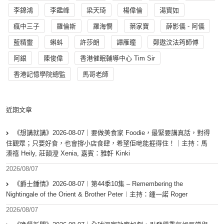
李錦鴻
李鑑峰
梁天琦
楊偉倫
湯寳如
瘋中三子
羅倫斯
羅海憫
葉家寶
薛影儀 - 阿儀
藍精靈
蝌蚪
許莎朗
譚雁瞳
鄭遨汶法筠師傅
阿銀
陳俊偉
香港催眠輔導中心 Tim Sir
香港記憶學院總監
馬哥老師
近期文章
《想講就講》2026-08-07｜要做美食家 Foodie，最緊要講真話，對得
住觀眾；只要好食，也會撐小店食肆，希望佢哋能捱得住！｜主持：馬
溱禧 Heily, 莊韻澄 Xenia, 嘉賓：雅軒 Kinki
2026/08/07
《爵士鍾情》2026-08-07︱第44季10集 – Remembering the
Nightingale of the Orient & Brother Peter︱主持：鍾一諾 Roger
2026/08/07