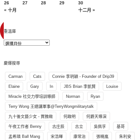
26
27
28
29
30
« 十月
十二月 »
重溫庫
慶爆搜尋
Carman
Cats
Connie 李玥穎 - Founder of Drip39
Elaine
Gary
In
JBS Brian 李凱賢
Louise
Miracle 社交力學培訓導師
Norman
Ryan
Terry Wong 王總講軍事@TerryWongmilitarytalk
九十後文藝少女 - 賈雅緻
何啟明
何爵天導演
午夜工作者 Benny
古庄辰
古立
吳佩孚
基哥
孟希璘 Ball Mang
宋浩暉
康常治
張曉嵐
朱利安