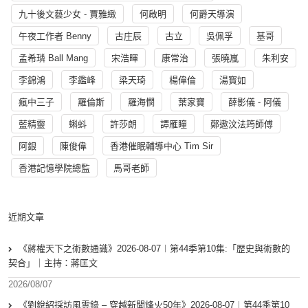
九十後文藝少女 - 賈雅緻
何啟明
何爵天導演
午夜工作者 Benny
古庄辰
古立
吳佩孚
基哥
孟希璘 Ball Mang
宋浩暉
康常治
張曉嵐
朱利安
李錦鴻
李鑑峰
梁天琦
楊偉倫
湯寳如
瘋中三子
羅倫斯
羅海憫
葉家寶
薛影儀 - 阿儀
藍精靈
蝌蚪
許莎朗
譚雁瞳
鄭遨汶法筠師傅
阿銀
陳俊偉
香港催眠輔導中心 Tim Sir
香港記憶學院總監
馬哥老師
近期文章
《蔣權天下之術數通識》2026-08-07︱第44季第10集:「歴史與術數的
契合」｜主持：蔣匡文
2026/08/07
《劉銳紹採訪風雲錄 – 穿越新聞烽火50年》2026-08-07︱第44季第10