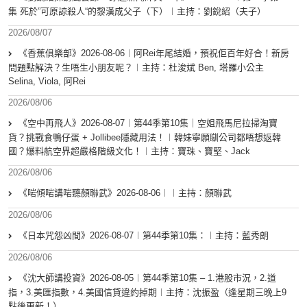
集 死於”可原諒殺人“的黎漢成父子（下）︱主持：劉銳紹（夫子）
2026/08/07
《香蕉俱樂部》2026-08-06︱阿Rei年尾結婚，預祝佢百年好合！新房
問題點解決？生唔生小朋友呢？︱主持：杜浚斌 Ben, 塔羅小公主
Selina, Viola, 阿Rei
2026/08/06
《空中再飛人》2026-08-07︱第44季第10集｜空姐飛馬尼拉掃淘寶
貨？挑戰食鴨仔蛋 + Jollibee隱藏用法！︱韓妹寧願瞓公司都唔想返韓
國？爆料航空界超嚴格階級文化！︱主持：寶珠、寶堅、Jack
2026/08/06
《啱傾啱講啱聽顏聯武》2026-08-06︱︱主持：顏聯武
2026/08/06
《日本咒怨凶間》2026-08-07︱第44季第10集：︱主持：藍秀朗
2026/08/06
《沈大師講投資》2026-08-05︱第44季第10集 – 1.港股市況，2.道
指，3.美匯指數，4.美國信貸違約掉期︱主持：沈振盈（逢星期三晚上9
點後更新！）