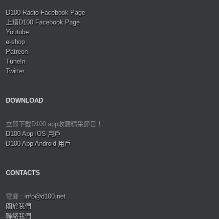
D100 Radio Facebook Page
上環D100 Facebook Page
Youtube
e-shop
Patreon
TuneIn
Twitter
DOWNLOAD
立即下載D100 app收聽精采節目！
D100 App iOS 用戶
D100 App Android 用戶
CONTACTS
電郵 :
info@d100.net
關於我們
聯絡我們