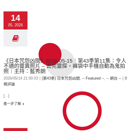
14
05, 2026
《日本咒怨凶間》2026-05-15︱第43季第11集：令人
不適的靈異照片 – 去完靈探，褲袋中手機自動為鬼拍
照︱主持：藍秀朗
2026/05/14 21:00:03
|
(第43季) 日本咒怨凶間
,
-- Featured --
,
-- 網台 --
|
0
條評論
[...]
進一步了解