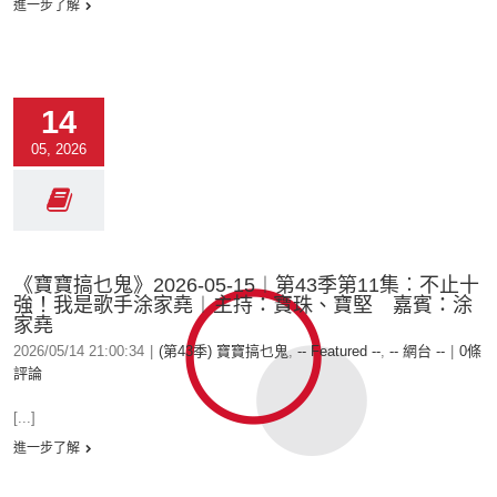
進一步了解
14
05, 2026
《寶寶搞乜鬼》2026-05-15︱第43季第11集︰不止十
強！我是歌手涂家堯︱主持：寶珠、寶堅 嘉賓：涂
家堯
2026/05/14 21:00:34
|
(第43季) 寶寶搞乜鬼
,
-- Featured --
,
-- 網台 --
|
0條
評論
[...]
進一步了解