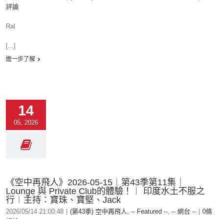
評論
Ral
[...]
進一步了解
14
05, 2026
《空中再飛人》2026-05-15︱第43季第11集｜
Lounge 與 Private Club的體驗！︱ 印度水土不服之
行︱主持：寶珠、寶堅、Jack
2026/05/14 21:00:48
|
(第43季) 空中再飛人
,
-- Featured --
,
-- 網台 --
|
0條