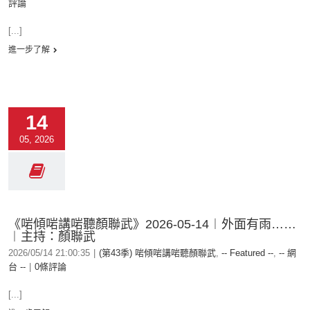
評論
[...]
進一步了解
14
05, 2026
《啱傾啱講啱聽顏聯武》2026-05-14︱外面有雨……
︱主持：顏聯武
2026/05/14 21:00:35
|
(第43季) 啱傾啱講啱聽顏聯武
,
-- Featured --
,
-- 網
台 --
|
0條評論
[...]