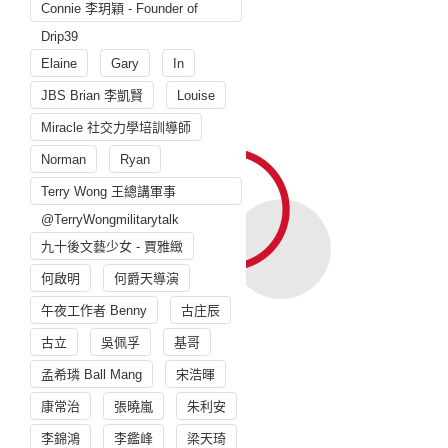
Connie 李玥穎 - Founder of
Drip39
Elaine
Gary
In
JBS Brian 李凱賢
Louise
Miracle 社交力學培訓導師
Norman
Ryan
Terry Wong 王總講軍事
@TerryWongmilitarytalk
九十後文藝少女 - 賈雅緻
何啟明
何爵天導演
午夜工作者 Benny
古庄辰
古立
吳佩孚
基哥
孟希璘 Ball Mang
宋浩暉
康常治
張曉嵐
朱利安
李錦鴻
李鑑峰
梁天琦