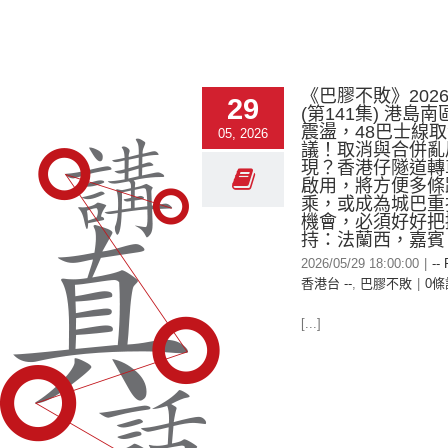
《巴膠不敗》2026-
29
(第141集) 港島
震盪，48巴士線
05, 2026
議！取消與合併亂
現？香港仔隧道轉
啟用，將方便多條
乘，或成為城巴重
機會，必須好好把
持：法蘭西，嘉賓︰
2026/05/29 18:00:00
|
--
香港台 --
,
巴膠不敗
|
0條
[...]