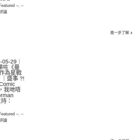
 Featured --
,
--
評論
進一步了解
05-29︱
睇咗《曼
作為星戰
｜盛事 ?!
omic
好，我哋唔
man
主持：
 Featured --
,
--
評論