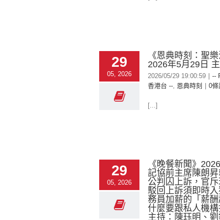
《恩典時刻：聖樂
29
2026年5月29日
05, 2026
2026/05/29 19:00:59
|
--
香港台 --
,
恩典時刻
|
0條
[...]
《晚餐新聞》2026-
29
記協前主席陳朗昇
公判囚上訴，官斥
05, 2026
駁回上訴須即時入
務員加薪的「薪酬
什麼要跟私人機構
主持：陳珏明、劉