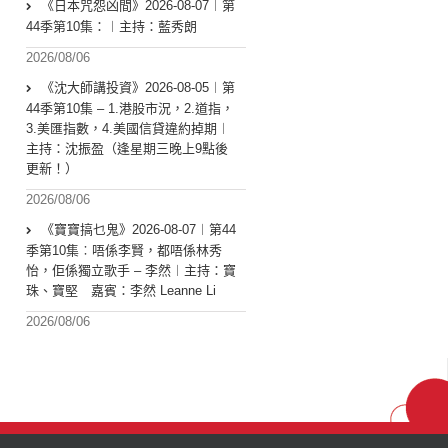
《日本咒怨凶間》2026-08-07︱第
44季第10集：︱主持：藍秀朗
2026/08/06
《沈大師講投資》2026-08-05︱第
44季第10集 – 1.港股市況，2.道指，
3.美匯指數，4.美國信貸違約掉期︱
主持：沈振盈（逢星期三晚上9點後
更新！）
2026/08/06
《寶寶搞乜鬼》2026-08-07︱第44
季第10集︰唔係李賢，都唔係林秀
怡，佢係獨立歌手 – 李然︱主持：寶
珠、寶堅 嘉賓：李然 Leanne Li
2026/08/06