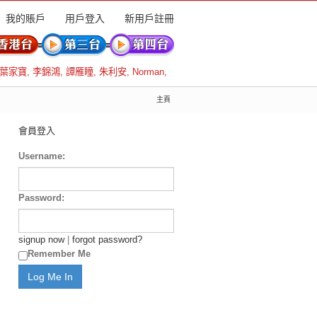
我的賬戶
用戶登入
新用戶註冊
葉家寶
,
李錦鴻
,
譚雁瞳
,
朱利安
,
Norman
,
主頁
會員登入
Username:
Password:
signup now
|
forgot password?
Remember Me