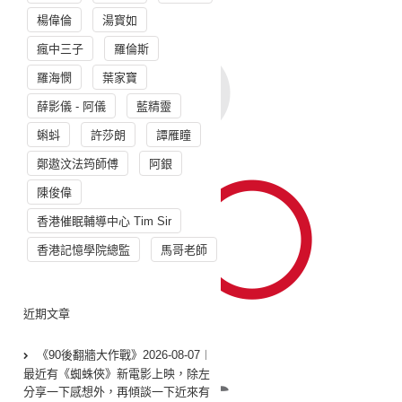
楊偉倫
湯寳如
瘋中三子
羅倫斯
羅海憫
葉家寶
薛影儀 - 阿儀
藍精靈
蝌蚪
許莎朗
譚雁瞳
鄭遨汶法筠師傅
阿銀
陳俊偉
香港催眠輔導中心 Tim Sir
香港記憶學院總監
馬哥老師
近期文章
《90後翻牆大作戰》2026-08-07︱
最近有《蜘蛛俠》新電影上映，除左
分享一下感想外，再傾談一下近來有