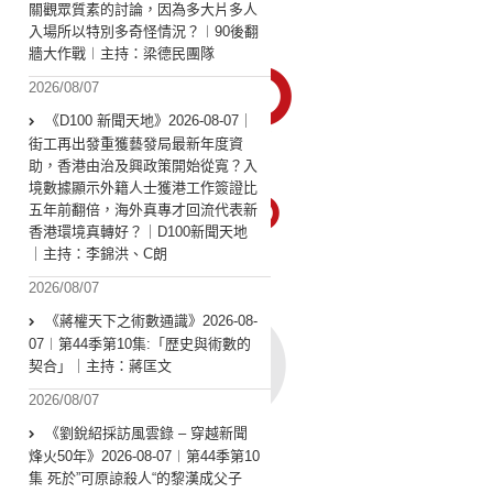
關觀眾質素的討論，因為多大片多人
入場所以特別多奇怪情況？︱90後翻
牆大作戰︱主持：梁德民團隊
2026/08/07
《D100 新聞天地》2026-08-07｜
街工再出發重獲藝發局最新年度資
助，香港由治及興政策開始從寬？入
境數據顯示外籍人士獲港工作簽證比
五年前翻倍，海外真專才回流代表新
香港環境真轉好？｜D100新聞天地
｜主持：李錦洪、C朗
2026/08/07
《蔣權天下之術數通識》2026-08-
07︱第44季第10集:「歴史與術數的
契合」｜主持：蔣匡文
2026/08/07
《劉銳紹採訪風雲錄 – 穿越新聞
烽火50年》2026-08-07︱第44季第10
集 死於”可原諒殺人“的黎漢成父子