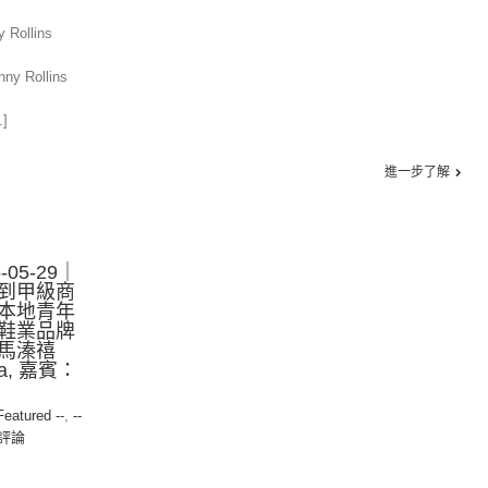
 Rollins
nny Rollins
.]
進一步了解
05-29｜
到甲級商
本地青年
鞋業品牌
馬溱禧
ia, 嘉賓：
 Featured --
,
--
評論