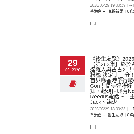
2026/05/29 19:00:39
|
--
香港台 --
,
晚餐新聞
|
0條
[...]
《後生友聚》2026-
29
【第263集】終於
達羅人與古古》！
05, 2026
粉絲 決定比 _ 分！
首界喺香港舉行嘅C
Con！搞得好唔
知，起碼佢哋有Nor
Reedus電話 ~｜
Jack、諾少
2026/05/29 18:00:33
|
--
香港台 --
,
後生友聚
|
0條
[...]