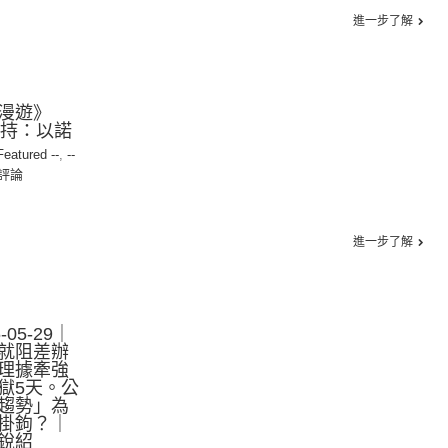
進一步了解
漫遊》
 主持：以諾
 Featured --
,
--
評論
進一步了解
05-29｜
就阻差辦
理據牽強
獄5天。公
趨勢」為
掛鉤？｜
銳紹