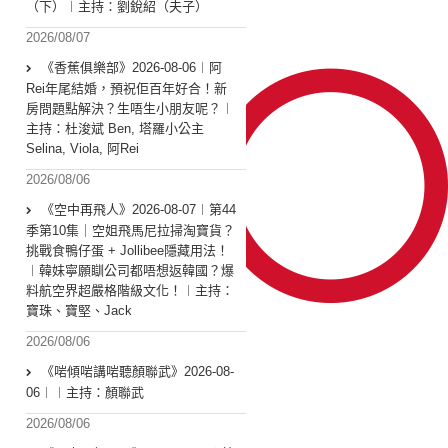
（下）︱主持：劉銳紹（夫子）
2026/08/07
《香蕉俱樂部》2026-08-06︱阿
Rei年尾結婚，預祝佢百年好合！新
房問題點解決？生唔生小朋友呢？︱
主持：杜浚斌 Ben, 塔羅小公主
Selina, Viola, 阿Rei
2026/08/06
《空中再飛人》2026-08-07︱第44
季第10集｜空姐飛馬尼拉掃淘寶貨？
挑戰食鴨仔蛋 + Jollibee隱藏用法！
︱韓妹寧願瞓公司都唔想返韓國？爆
料航空界超嚴格階級文化！︱主持：
寶珠、寶堅、Jack
2026/08/06
《啱傾啱講啱聽顏聯武》2026-08-
06︱︱主持：顏聯武
2026/08/06