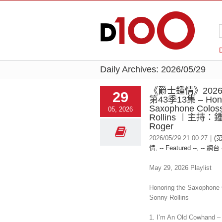
Daily Archives:
2026/05/29
《爵士鍾情》2026-
29
第43季13集 – Hono
Saxophone Colos
05, 2026
Rollins ︱主持
Roger
2026/05/29 21:00:27
|
(
情
,
-- Featured --
,
-- 網台 
May 29, 2026 Playlist
Honoring the Saxophone
Sonny Rollins
1. I’m An Old Cowhand –