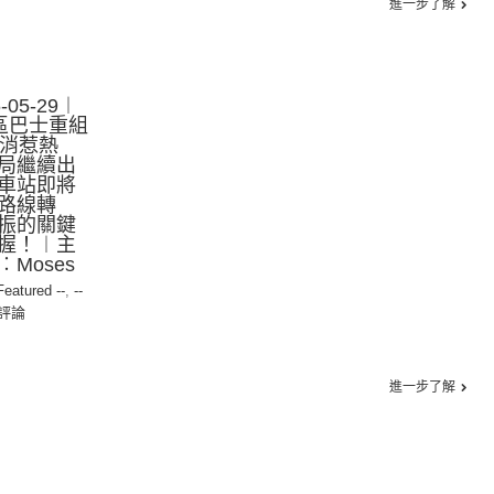
進一步了解
05-29︱
南區巴士重組
取消惹熱
局繼續出
車站即將
路線轉
振的關鍵
握！︱主
Moses
 Featured --
,
--
評論
進一步了解