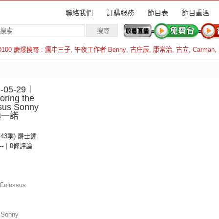
聯絡我們
訂購服務
節目表
節目重溫
D100 慶爆搜尋 :
瘋中三子
,
午夜工作者 Benny
,
古庄辰
,
康常治
,
古立
,
Carman
,
羅倫斯
05-29︱
ring the
sus Sonny
：鍾一諾
第43季) 爵士鍾
--
|
0條評論
 Colossus
 Sonny