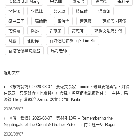
孟希璘 Ball Mang
宋浩暉
康常治
張曉嵐
朱利安
李錦鴻
李鑑峰
梁天琦
楊偉倫
湯寳如
瘋中三子
羅倫斯
羅海憫
葉家寶
薛影儀 - 阿儀
藍精靈
蝌蚪
許莎朗
譚雁瞳
鄭遨汶法筠師傅
阿銀
陳俊偉
香港催眠輔導中心 Tim Sir
香港記憶學院總監
馬哥老師
近期文章
《想講就講》2026-08-07｜要做美食家 Foodie，最緊要講真話，對得
住觀眾；只要好食，也會撐小店食肆，希望佢哋能捱得住！｜主持：馬
溱禧 Heily, 莊韻澄 Xenia, 嘉賓：雅軒 Kinki
2026/08/07
《爵士鍾情》2026-08-07︱第44季10集 – Remembering the
Nightingale of the Orient & Brother Peter︱主持：鍾一諾 Roger
2026/08/07