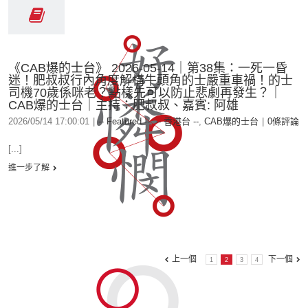
《CAB爆的士台》 2026-05-14｜第38集：一死一昏
迷！肥叔叔行內角度解構牛頭角的士嚴重車禍！的士
司機70歲係咪老？點樣先可以防止悲劇再發生？｜
CAB爆的士台｜主持：肥叔叔、嘉賓: 阿雄
2026/05/14 17:00:01
|
-- Featured --
,
-- 香港台 --
,
CAB爆的士台
|
0條評論
[...]
進一步了解
上一個
下一個
1
2
3
4