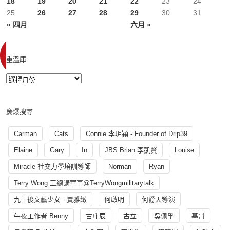
18
19
20
21
22
23
24
25
26
27
28
29
30
31
« 四月
六月 »
重溫庫
慶爆搜尋
Carman
Cats
Connie 李玥穎 - Founder of Drip39
Elaine
Gary
In
JBS Brian 李凱賢
Louise
Miracle 社交力學培訓導師
Norman
Ryan
Terry Wong 王總講軍事@TerryWongmilitarytalk
九十後文藝少女 - 賈雅緻
何啟明
何爵天導演
午夜工作者 Benny
古庄辰
古立
吳佩孚
基哥