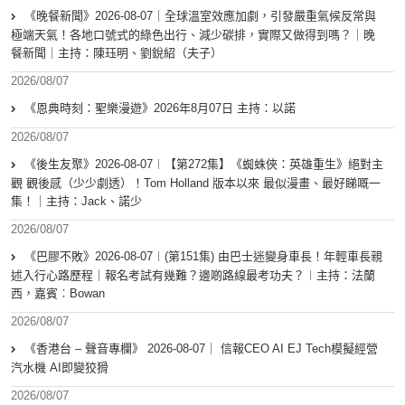
《晚餐新聞》2026-08-07｜全球溫室效應加劇，引發嚴重氣候反常與
極端天氣！各地口號式的綠色出行、減少碳排，實際又做得到嗎？｜晚
餐新聞｜主持：陳珏明、劉銳紹（夫子）
2026/08/07
《恩典時刻：聖樂漫遊》2026年8月07日 主持：以諾
2026/08/07
《後生友聚》2026-08-07︱【第272集】《蜘蛛俠：英雄重生》絕對主
觀 觀後感（少少劇透）！Tom Holland 版本以來 最似漫畫、最好睇嘅一
集！｜主持：Jack、諾少
2026/08/07
《巴膠不敗》2026-08-07︱(第151集) 由巴士迷變身車長！年輕車長親
述入行心路歷程｜報名考試有幾難？邊啲路線最考功夫？︱主持：法蘭
西，嘉賓︰Bowan
2026/08/07
《香港台 – 聲音專欄》 2026-08-07｜ 信報CEO AI EJ Tech模擬經營
汽水機 AI即變狡猾
2026/08/07