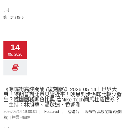
[...]
進一步了解
14
05, 2026
《嚤囉街高談闊論 (復刻版)》2026-05-14｜世界大
事！特朗普到北京見習近平！晚黑到步係咪比較少發
生？隨團國務卿魯比奧 着Nike Tech同馬杜羅撞衫？
｜主持：林旭華、潘啟迪、香睿剛
2026/05/14 19:00:01
|
-- Featured --
,
-- 香港台 --
,
嚤囉街 高談闊論 (復刻
版)
|
迴響已關閉