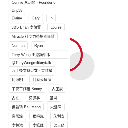
Connie 李玥穎 - Founder of
Drip39
Elaine
Gary
In
JBS Brian 李凱賢
Louise
Miracle 社交力學培訓導師
Norman
Ryan
Terry Wong 王總講軍事
@TerryWongmilitarytalk
九十後文藝少女 - 賈雅緻
何啟明
何爵天導演
午夜工作者 Benny
古庄辰
古立
吳佩孚
基哥
孟希璘 Ball Mang
宋浩暉
康常治
張曉嵐
朱利安
李錦鴻
李鑑峰
梁天琦