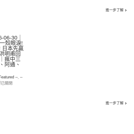
進一步了解
-06-30｜
一殼眼淚!
 日本先贏
洪明甫回
｜瘋中三
、阿通、
 Featured --
,
--
響已關閉
進一步了解