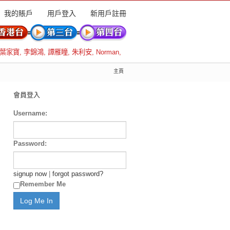
我的賬戶
用戶登入
新用戶註冊
葉家寶
,
李錦鴻
,
譚雁瞳
,
朱利安
,
Norman
,
主頁
會員登入
Username:
Password:
signup now
|
forgot password?
Remember Me