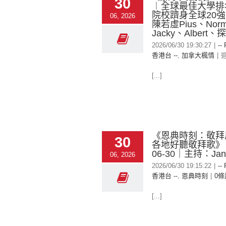
30
︱全球最佳大學排
院校躋身全球20強
06, 2026
陳若虛Pius、Nor
Jacky、Albert、
2026/06/30 19:30:27
|
--
香港台 --
,
加拿大楓情
|
[...]
《恩典時刻：敬拜
30
各地好聽敬拜歌》｜
06-30｜主持：Jan
06, 2026
2026/06/30 19:15:22
|
--
香港台 --
,
恩典時刻
|
0條
[...]