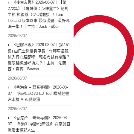
《後生友聚》2026-08-07︱【第
272集】《蜘蛛俠：英雄重生》絕對
主觀 觀後感（少少劇透）！Tom
Holland 版本以來 最似漫畫、最好睇
嘅一集！｜主持：Jack、諾少
2026/08/07
《巴膠不敗》2026-08-07︱(第151
集) 由巴士迷變身車長！年輕車長親
述入行心路歷程｜報名考試有幾難？
邊啲路線最考功夫？︱主持：法蘭
西，嘉賓︰Bowan
2026/08/07
《香港台 – 聲音專欄》 2026-08-
07｜ 信報CEO AI EJ Tech模擬經營
汽水機 AI即變狡猾
2026/08/07
《香港台 – 聲音專欄》 2026-08-
07｜ 香港01 老齡化新視角 在高齡亞
洲活出精彩人生