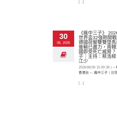
[...]
《瘋中三子》 2026
30
世界盃32強剛開戰
德國荷蘭雙雙墮馬!
06, 2026
後輸已盡力，南韓
國即受死亡威脅？
子｜主持：蔡浩樑
江少
2026/06/30 15:00:38
|
--
香港台 --
,
瘋中三子
|
迴
[...]