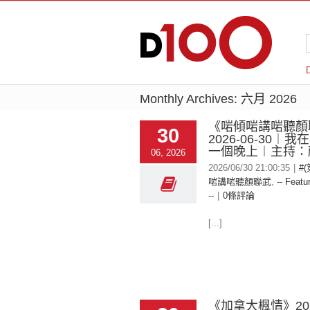
Monthly Archives:
六月 2026
《啱傾啱講啱聽顏
30
2026-06-30︱
一個晚上︱主持：
06, 2026
2026/06/30 21:00:35
|
#
啱講啱聽顏聯武
,
-- Featu
--
|
0條評論
[...]
《加拿大楓情》2026