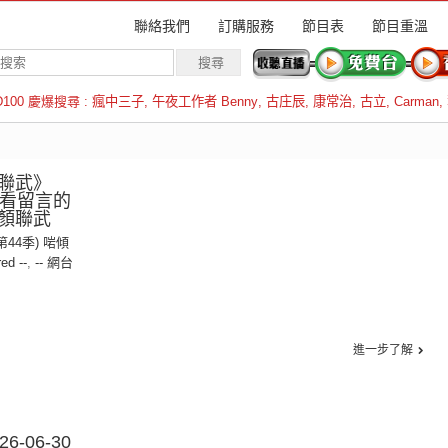
聯絡我們
訂購服務
節目表
節目重溫
D100 慶爆搜尋 :
瘋中三子
,
午夜工作者 Benny
,
古庄辰
,
康常治
,
古立
,
Carman
,
羅倫斯
聯武》
我在看留言的
顏聯武
(第44季) 啱傾
red --
,
-- 網台
進一步了解
-06-30