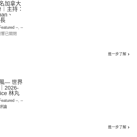
名加拿大
!︱主持：
man、
探長
 Featured --
,
--
迴響已關閉
進一步了解
風— 世界
2026-
ice 林丸
 Featured --
,
--
評論
進一步了解