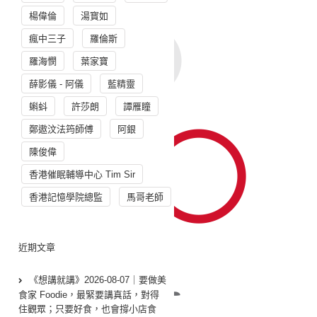
楊偉倫
湯寳如
瘋中三子
羅倫斯
羅海憫
葉家寶
薛影儀 - 阿儀
藍精靈
蝌蚪
許莎朗
譚雁瞳
鄭遨汶法筠師傅
阿銀
陳俊偉
香港催眠輔導中心 Tim Sir
香港記憶學院總監
馬哥老師
近期文章
《想講就講》2026-08-07｜要做美
食家 Foodie，最緊要講真話，對得
住觀眾；只要好食，也會撐小店食