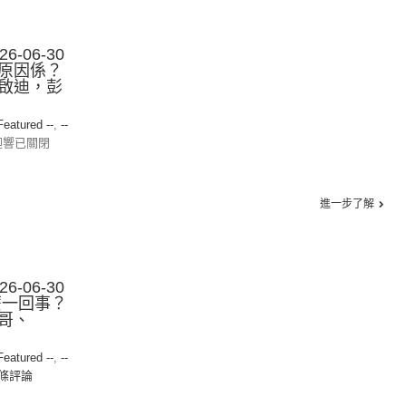
-06-30
原因係？
啟迪，彭
 Featured --
,
--
迴響已關閉
進一步了解
-06-30
麼一回事？
哥、
 Featured --
,
--
0條評論