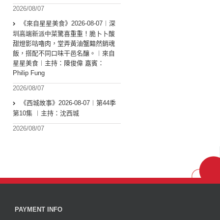
2026/08/07
《來自星星美食》2026-08-07︱深
圳高端新派中菜驚喜重重！脆卜卜酸
甜燈影咕嚕肉，堂弄黃油蟹黯然銷魂
飯，搭配不同口味干邑名釀。︱來自
星星美食︱主持：陳俊偉 嘉賓：
Philip Fung
2026/08/07
《西城故事》2026-08-07︱第44季
第10集 ︱主持：沈西城
2026/08/07
PAYMENT INFO