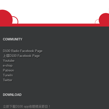
COMMUNITY
D100 Radio Facebook Page
上環D100 Facebook Page
Youtube
e-shop
Patreon
TuneIn
Twitter
DOWNLOAD
立即下載D100 app收聽精采節目！