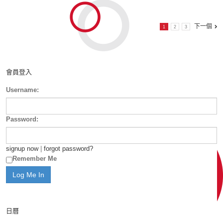
下一個
1
2
3
會員登入
Username:
Password:
signup now
|
forgot password?
Remember Me
日曆