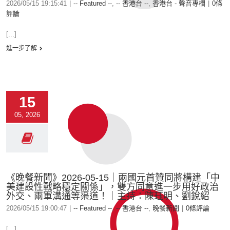
2026/05/15 19:15:41
|
-- Featured --
,
-- 香港台 --
,
香港台 - 聲音專欄
|
0條
評論
[...]
進一步了解
15
05, 2026
《晚餐新聞》2026-05-15｜兩國元首贊同將構建「中
美建設性戰略穩定關係」，雙方同意進一步用好政治
外交、兩軍溝通等渠道！｜主持：陳珏明、劉銳紹
2026/05/15 19:00:47
|
-- Featured --
,
-- 香港台 --
,
晚餐新聞
|
0條評論
[...]