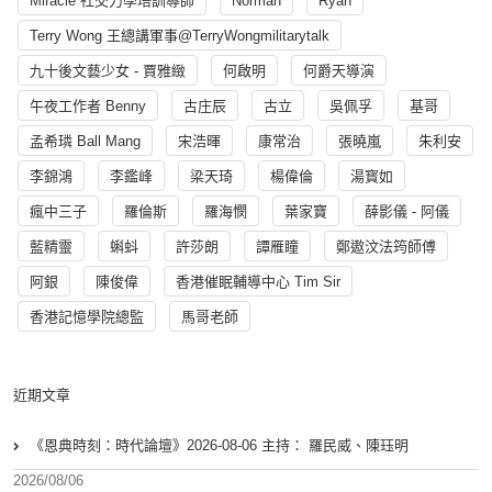
Miracle 社交力學培訓導師
Norman
Ryan
Terry Wong 王總講軍事@TerryWongmilitarytalk
九十後文藝少女 - 賈雅緻
何啟明
何爵天導演
午夜工作者 Benny
古庄辰
古立
吳佩孚
基哥
孟希璘 Ball Mang
宋浩暉
康常治
張曉嵐
朱利安
李錦鴻
李鑑峰
梁天琦
楊偉倫
湯寳如
瘋中三子
羅倫斯
羅海憫
葉家寶
薛影儀 - 阿儀
藍精靈
蝌蚪
許莎朗
譚雁瞳
鄭遨汶法筠師傅
阿銀
陳俊偉
香港催眠輔導中心 Tim Sir
香港記憶學院總監
馬哥老師
近期文章
《恩典時刻：時代論壇》2026-08-06 主持： 羅民威、陳珏明
2026/08/06