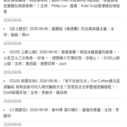
啲野係唔講得，明知係唔啱丨我好Proud of唔係Big 6既球迷｜永遠真球
迷要靚位飛係無嘛！丨主持：Philip Lui、嘉賓：Kidd So@香港維拉球迷
會
2026/08/06
《反斗歷史》2026-08-06︱路蘭版《奧德賽》的古典英雄主義︱主
持：倫爺，周sir
2026/08/06
《D100 上綱上線》2026-08-06｜葵廣直擊！尋找冰糖葫蘆的故事！｜
火炙芝士三文魚卷 ~ 好食！｜禮賢推介芒果奶西，涼透心！｜D100上綱
上線︱主持：黃冠斌、禮賢同學、Jack
2026/08/06
《D100 新聞天地》2026-08-06｜「老千計狀元才」Fun Coffee億元投
資騙局 與時並進可列入現代騙術大全？受害苦主分享整個受騙過程！｜
D100新聞天地｜主持：李錦洪、陳珏明
2026/08/06
《人間錦言》2026-08-06︱第44季 第10集E – 最後的尊嚴︱主持：李
錦洪
2026/08/06