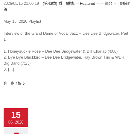
2026/05/15 21:00:19
|
(第43季) 爵士鍾情
,
-- Featured --
,
-- 網台 --
|
0條評
論
May 15, 2026 Playlist
Interview of the Grand Dame of Vocal Jazz – Dee Dee Bridgewater, Part
1
1. Honeysuckle Rose – Dee Dee Bridgewater & Bill Charlap (4:00)
2. Bye Bye Blackbird – Dee Dee Bridgewater, Ray Brown Trio & WDR
Big Band (7:23)
3. [...]
進一步了解
15
05, 2026