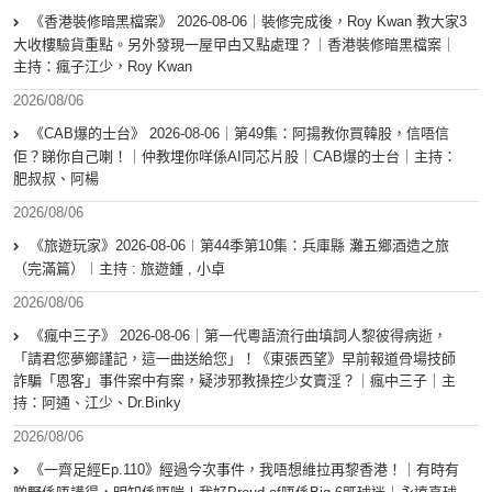
《香港裝修暗黑檔案》 2026-08-06｜裝修完成後，Roy Kwan 教大家3
大收樓驗貨重點。另外發現一屋曱甴又點處理？｜香港裝修暗黑檔案｜
主持：瘋子江少，Roy Kwan
2026/08/06
《CAB爆的士台》 2026-08-06｜第49集：阿揚教你買韓股，信唔信
佢？睇你自己喇！｜仲教埋你咩係AI同芯片股｜CAB爆的士台｜主持：
肥叔叔、阿楊
2026/08/06
《旅遊玩家》2026-08-06︱第44季第10集：兵庫縣 灘五鄉酒造之旅
（完滿篇）︱主持 : 旅遊鍾 , 小卓
2026/08/06
《瘋中三子》 2026-08-06｜第一代粵語流行曲填詞人黎彼得病逝，
「請君您夢鄉謹記，這一曲送給您」！《東張西望》早前報道骨場技師
詐騙「恩客」事件案中有案，疑涉邪教操控少女賣淫？｜瘋中三子｜主
持：阿通、江少、Dr.Binky
2026/08/06
《一齊足經Ep.110》經過今次事件，我唔想維拉再黎香港！｜有時有