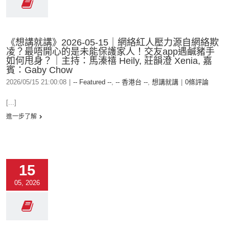
《想講就講》2026-05-15｜網絡紅人壓力源自網絡欺
凌？最唔開心的是未能保護家人！交友app遇鹹豬手
如何甩身？｜主持：馬溱禧 Heily, 莊韻澄 Xenia, 嘉
賓：Gaby Chow
2026/05/15 21:00:08
|
-- Featured --
,
-- 香港台 --
,
想講就講
|
0條評論
[...]
進一步了解
15
05, 2026