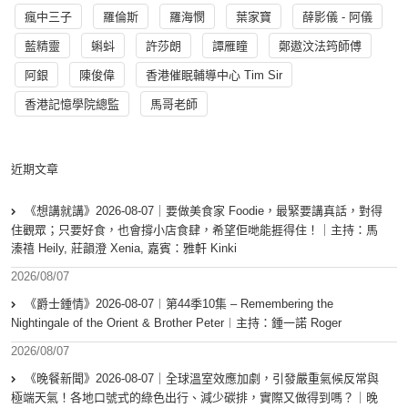
瘋中三子
羅倫斯
羅海憫
葉家寶
薛影儀 - 阿儀
藍精靈
蝌蚪
許莎朗
譚雁瞳
鄭遨汶法筠師傅
阿銀
陳俊偉
香港催眠輔導中心 Tim Sir
香港記憶學院總監
馬哥老師
近期文章
《想講就講》2026-08-07｜要做美食家 Foodie，最緊要講真話，對得
住觀眾；只要好食，也會撐小店食肆，希望佢哋能捱得住！｜主持：馬
溱禧 Heily, 莊韻澄 Xenia, 嘉賓：雅軒 Kinki
2026/08/07
《爵士鍾情》2026-08-07︱第44季10集 – Remembering the
Nightingale of the Orient & Brother Peter︱主持：鍾一諾 Roger
2026/08/07
《晚餐新聞》2026-08-07｜全球溫室效應加劇，引發嚴重氣候反常與
極端天氣！各地口號式的綠色出行、減少碳排，實際又做得到嗎？｜晚