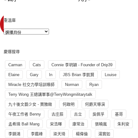
重溫庫
慶爆搜尋
Carman
Cats
Connie 李玥穎 - Founder of Drip39
Elaine
Gary
In
JBS Brian 李凱賢
Louise
Miracle 社交力學培訓導師
Norman
Ryan
Terry Wong 王總講軍事@TerryWongmilitarytalk
九十後文藝少女 - 賈雅緻
何啟明
何爵天導演
午夜工作者 Benny
古庄辰
古立
吳佩孚
基哥
孟希璘 Ball Mang
宋浩暉
康常治
張曉嵐
朱利安
李錦鴻
李鑑峰
梁天琦
楊偉倫
湯寳如