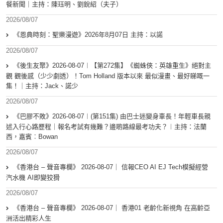
餐新聞｜主持：陳珏明、劉銳紹（夫子）
2026/08/07
《恩典時刻：聖樂漫遊》2026年8月07日 主持：以諾
2026/08/07
《後生友聚》2026-08-07︱【第272集】《蜘蛛俠：英雄重生》絕對主
觀 觀後感（少少劇透）！Tom Holland 版本以來 最似漫畫、最好睇嘅一
集！｜主持：Jack、諾少
2026/08/07
《巴膠不敗》2026-08-07︱(第151集) 由巴士迷變身車長！年輕車長親
述入行心路歷程｜報名考試有幾難？邊啲路線最考功夫？︱主持：法蘭
西，嘉賓︰Bowan
2026/08/07
《香港台 – 聲音專欄》 2026-08-07｜ 信報CEO AI EJ Tech模擬經營
汽水機 AI即變狡猾
2026/08/07
《香港台 – 聲音專欄》 2026-08-07｜ 香港01 老齡化新視角 在高齡亞
洲活出精彩人生