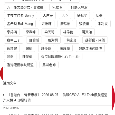
九十後文藝少女 - 賈雅緻
何啟明
何爵天導演
午夜工作者 Benny
古庄辰
古立
吳佩孚
基哥
孟希璘 Ball Mang
宋浩暉
康常治
張曉嵐
朱利安
李錦鴻
李鑑峰
梁天琦
楊偉倫
湯寳如
瘋中三子
羅倫斯
羅海憫
葉家寶
薛影儀 - 阿儀
藍精靈
蝌蚪
許莎朗
譚雁瞳
鄭遨汶法筠師傅
阿銀
陳俊偉
香港催眠輔導中心 Tim Sir
香港記憶學院總監
馬哥老師
近期文章
《香港台 – 聲音專欄》 2026-08-07｜ 信報CEO AI EJ Tech模擬經營
汽水機 AI即變狡猾
2026/08/07