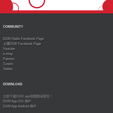
COMMUNITY
D100 Radio Facebook Page
上環D100 Facebook Page
Youtube
e-shop
Patreon
TuneIn
Twitter
DOWNLOAD
立即下載D100 app收聽精采節目！
D100 App iOS 用戶
D100 App Android 用戶