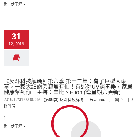
進一步了解
31
12, 2016
《反斗科技解碼》第六季 第十二集：有了巨型大帳
幕，一家大細露營都無有怕！有迷你UV消毒器，家居
健康幫到你！主持：辛比、Elton (逢星期六更新)
2016/12/31 00:00:39
|
(第06季) 反斗科技解碼
,
-- Featured --
,
-- 網台 --
|
0
條評論
[...]
進一步了解