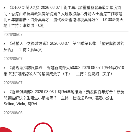
《D100 新聞天地》2026-08-07｜街工再出發重獲藝發局最新年度資
助，香港由治及興政策開始從寬？入境數據顯示外籍人士獲港工作簽證
比五年前翻倍，海外真專才回流代表新香港環境真轉好？｜D100新聞天
地｜主持：李錦洪、C朗
2026/08/07
《蔣權天下之術數通識》2026-08-07︱第44季第10集:「歴史與術數的
契合」｜主持：蔣匡文
2026/08/07
《劉銳紹採訪風雲錄 – 穿越新聞烽火50年》2026-08-07︱第44季第10
集 死於”可原諒殺人“的黎漢成父子（下）︱主持：劉銳紹（夫子）
2026/08/07
《香蕉俱樂部》2026-08-06︱阿Rei年尾結婚，預祝佢百年好合！新房
問題點解決？生唔生小朋友呢？︱主持：杜浚斌 Ben, 塔羅小公主
Selina, Viola, 阿Rei
2026/08/06