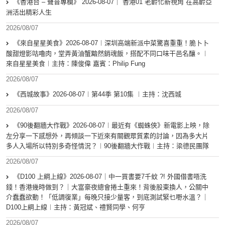
《香港台 – 聲音專欄》 2026-08-07｜ 香港01 老齡化新視角 在高齡亞
洲活出精彩人生
2026/08/07
《來自星星美食》2026-08-07︱深圳高端新派中菜驚喜重重！脆卜卜
酸甜燈影咕嚕肉，堂弄黃油蟹黯然銷魂飯，搭配不同口味干邑名釀。︱
來自星星美食︱主持：陳俊偉 嘉賓：Philip Fung
2026/08/07
《西城故事》2026-08-07︱第44季 第10集 ︱主持：沈西城
2026/08/07
《90後翻牆大作戰》2026-08-07︱最近有《蜘蛛俠》新電影上映，除
左分享一下感想外，再傾談一下近來有關觀眾質素的討論，因為多大片
多人入場所以特別多奇怪情況？︱90後翻牆大作戰︱主持：梁德民團隊
2026/08/07
《D100 上綱上線》2026-08-07｜中一買書要7千蚊 ?! 外國借書唔洗
錢！香港幾時做到？｜大富豪夜總會捲土重來！背後股東換人，公關中
介蠢蠢欲動！「低調復業」每晚只接少量客，到底測試緊乜嘢水溫？｜
D100上綱上線︱主持：黃冠斌、禮賢同學、何亨
2026/08/07