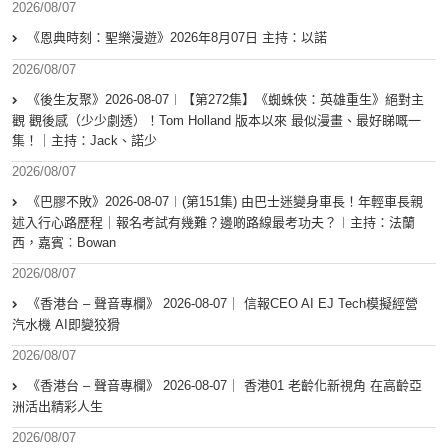
2026/08/07
《恩典時刻：聖樂漫遊》2026年8月07日 主持：以諾
2026/08/07
《後生友聚》2026-08-07︱【第272集】《蜘蛛俠：英雄重生》絕對主
觀 觀後感（少少劇透）！Tom Holland 版本以來 最似漫畫、最好睇嘅一
集！｜主持：Jack、諾少
2026/08/07
《巴膠不敗》2026-08-07︱(第151集) 由巴士迷變身車長！年輕車長親
述入行心路歷程｜報名考試有幾難？邊啲路線最考功夫？︱主持：法蘭
西，嘉賓︰Bowan
2026/08/07
《香港台 – 聲音專欄》 2026-08-07｜ 信報CEO AI EJ Tech模擬經營
汽水機 AI即變狡猾
2026/08/07
《香港台 – 聲音專欄》 2026-08-07｜ 香港01 老齡化新視角 在高齡亞
洲活出精彩人生
2026/08/07