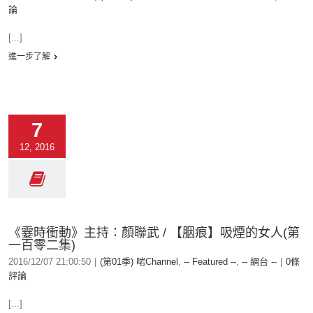
論
[...]
進一步了解
7
12, 2016
《霎時衝動》主持：顏聯武 / 【胭痕】吸煙的女人(第
一百零二集)
2016/12/07 21:00:50
|
(第01季) 啱Channel
,
-- Featured --
,
-- 網台 --
|
0條
評論
[...]