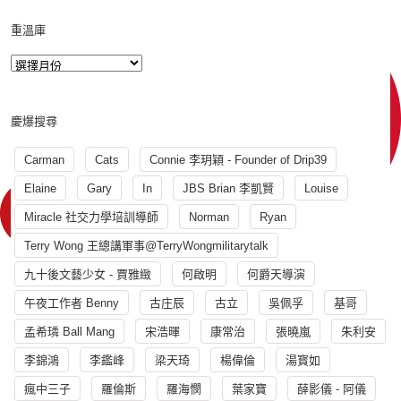
重溫庫
慶爆搜尋
Carman
Cats
Connie 李玥穎 - Founder of Drip39
Elaine
Gary
In
JBS Brian 李凱賢
Louise
Miracle 社交力學培訓導師
Norman
Ryan
Terry Wong 王總講軍事@TerryWongmilitarytalk
九十後文藝少女 - 賈雅緻
何啟明
何爵天導演
午夜工作者 Benny
古庄辰
古立
吳佩孚
基哥
孟希璘 Ball Mang
宋浩暉
康常治
張曉嵐
朱利安
李錦鴻
李鑑峰
梁天琦
楊偉倫
湯寳如
瘋中三子
羅倫斯
羅海憫
葉家寶
薛影儀 - 阿儀