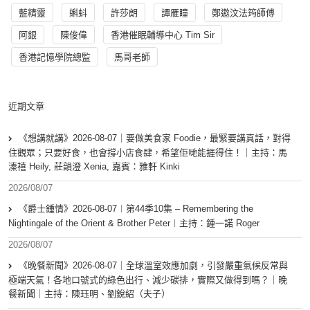
藍精靈
蝌蚪
許莎朗
譚雁瞳
鄭遨汶法筠師傅
阿銀
陳俊偉
香港催眠輔導中心 Tim Sir
香港記憶學院總監
馬哥老師
近期文章
《想講就講》2026-08-07｜要做美食家 Foodie，最緊要講真話，對得
住觀眾；只要好食，也會撐小店食肆，希望佢哋能捱得住！｜主持：馬
溱禧 Heily, 莊韻澄 Xenia, 嘉賓：雅軒 Kinki
2026/08/07
《爵士鍾情》2026-08-07︱第44季10集 – Remembering the
Nightingale of the Orient & Brother Peter︱主持：鍾一諾 Roger
2026/08/07
《晚餐新聞》2026-08-07｜全球溫室效應加劇，引發嚴重氣候反常與
極端天氣！各地口號式的綠色出行、減少碳排，實際又做得到嗎？｜晚
餐新聞｜主持：陳珏明、劉銳紹（夫子）