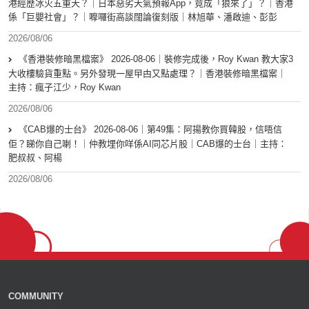
港經歷冰火五重天？｜日本惡劣天氣預報App，竟成「狼來了」？｜香港
係「巨嬰社會」？｜嚤囉街高談闊論復刻版｜林旭華、潘啟迪、彭彭
2026/08/06
《香港裝修暗黑檔案》 2026-08-06｜裝修完成後，Roy Kwan 教大家3
大收樓驗貨重點。另外發現一屋曱甴又點處理？｜香港裝修暗黑檔案｜
主持：瘋子江少，Roy Kwan
2026/08/06
《CAB爆的士台》 2026-08-06｜第49集：阿揚教你買韓股，信唔信
佢？睇你自己喇！｜仲教埋你咩係AI同芯片股｜CAB爆的士台｜主持：
肥叔叔、阿楊
2026/08/06
COMMUNITY