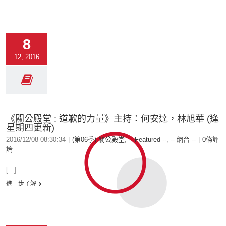
8
12, 2016
《關公殿堂 : 道歉的力量》主持：何安達，林旭華 (逢
星期四更新)
2016/12/08 08:30:34
|
(第06季) 關公殿堂
,
-- Featured --
,
-- 網台 --
|
0條評
論
[...]
進一步了解