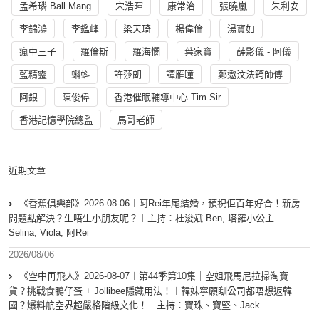
孟希璘 Ball Mang
宋浩暉
康常治
張曉嵐
朱利安
李錦鴻
李鑑峰
梁天琦
楊偉倫
湯寳如
瘋中三子
羅倫斯
羅海憫
葉家寶
薛影儀 - 阿儀
藍精靈
蝌蚪
許莎朗
譚雁瞳
鄭遨汶法筠師傅
阿銀
陳俊偉
香港催眠輔導中心 Tim Sir
香港記憶學院總監
馬哥老師
近期文章
《香蕉俱樂部》2026-08-06︱阿Rei年尾結婚，預祝佢百年好合！新房
問題點解決？生唔生小朋友呢？︱主持：杜浚斌 Ben, 塔羅小公主
Selina, Viola, 阿Rei
2026/08/06
《空中再飛人》2026-08-07︱第44季第10集｜空姐飛馬尼拉掃淘寶
貨？挑戰食鴨仔蛋 + Jollibee隱藏用法！︱韓妹寧願瞓公司都唔想返韓
國？爆料航空界超嚴格階級文化！︱主持：寶珠、寶堅、Jack