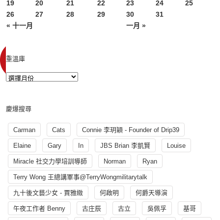
19
20
21
22
23
24
25
26
27
28
29
30
31
« 十一月
一月 »
重溫庫
慶爆搜尋
Carman
Cats
Connie 李玥穎 - Founder of Drip39
Elaine
Gary
In
JBS Brian 李凱賢
Louise
Miracle 社交力學培訓導師
Norman
Ryan
Terry Wong 王總講軍事@TerryWongmilitarytalk
九十後文藝少女 - 賈雅緻
何啟明
何爵天導演
午夜工作者 Benny
古庄辰
古立
吳佩孚
基哥