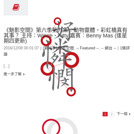
《魅影空間》第六季第九集︰動物靈體，彩虹橋真有
其事？ 主持：Winne、Kitty 嘉賓︰Benny Mas (逢星
期四更新)
2016/12/08 00:01:07
|
(第06季) 魅影空間
,
-- Featured --
,
-- 網台 --
|
1條評
論
[...]
進一步了解
下一個
1
2