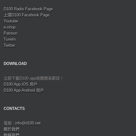
D100 Radio Facebook Page
上環D100 Facebook Page
Youtube
e-shop
Patreon
TuneIn
Twitter
DOWNLOAD
立即下載D100 app收聽精采節目！
D100 App iOS 用戶
D100 App Android 用戶
CONTACTS
電郵 :
info@d100.net
關於我們
聯絡我們