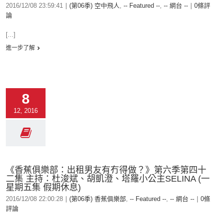
2016/12/08 23:59:41
|
(第06季) 空中飛人
,
-- Featured --
,
-- 網台 --
|
0條評
論
[...]
進一步了解
8
12, 2016
《香蕉俱樂部：出租男友有冇得做？》第六季第四十
二集 主持：杜浚斌、胡凱澄、塔羅小公主SELINA (一
星期五集 假期休息)
2016/12/08 22:00:28
|
(第06季) 香蕉俱樂部
,
-- Featured --
,
-- 網台 --
|
0條
評論