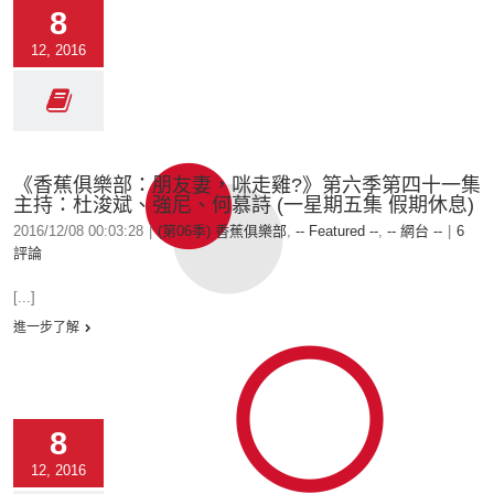
8
12, 2016
《香蕉俱樂部：朋友妻，咪走雞?》第六季第四十一集
主持：杜浚斌、強尼、何慕詩 (一星期五集 假期休息)
2016/12/08 00:03:28
|
(第06季) 香蕉俱樂部
,
-- Featured --
,
-- 網台 --
|
6
評論
[...]
進一步了解
8
12, 2016