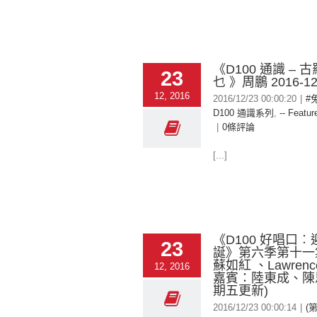
《D100 通識 – 
23
乜 》周鵬 2016-12
12, 2016
2016/12/23 00:00:20
|
#
D100 通識系列
,
-- Featur
|
0條評論
[...]
《D100 好唱口
23
誕》第六季第十一
蘇如紅 、Lawren
12, 2016
嘉賓：陸東成、陳思
期五更新)
2016/12/23 00:00:14
|
(第