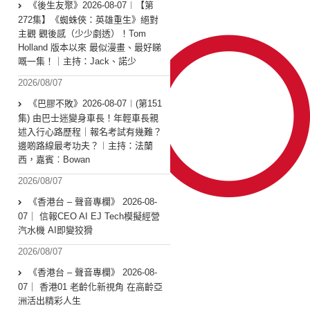
《後生友聚》2026-08-07︱【第
272集】《蜘蛛俠：英雄重生》絕對
主觀 觀後感（少少劇透）！Tom
Holland 版本以來 最似漫畫、最好睇
嘅一集！｜主持：Jack、諾少
2026/08/07
《巴膠不敗》2026-08-07︱(第151
集) 由巴士迷變身車長！年輕車長親
述入行心路歷程｜報名考試有幾難？
邊啲路線最考功夫？︱主持：法蘭
西，嘉賓︰Bowan
2026/08/07
《香港台 – 聲音專欄》 2026-08-
07｜ 信報CEO AI EJ Tech模擬經營
汽水機 AI即變狡猾
2026/08/07
《香港台 – 聲音專欄》 2026-08-
07｜ 香港01 老齡化新視角 在高齡亞
洲活出精彩人生