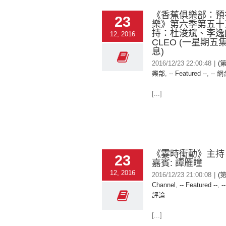
《香蕉俱樂部：預
23
樂》第六季第五十
持：杜浚斌、李逸
12, 2016
CLEO (一星期五
息)
2016/12/23 22:00:48
|
(
樂部
,
-- Featured --
,
-- 網
[...]
《霎時衝動》主持：
23
嘉賓: 譚雁瞳
12, 2016
2016/12/23 21:00:08
|
(
Channel
,
-- Featured --
,
-
評論
[...]