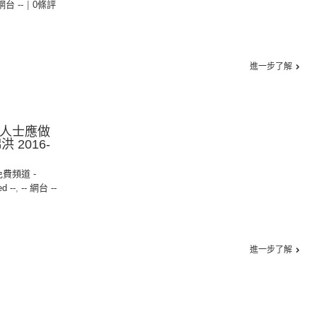
 網台 --
|
0條評
進一步了解
障人士應做
 2016-
免費頻道 -
ed --
,
-- 網台 --
進一步了解