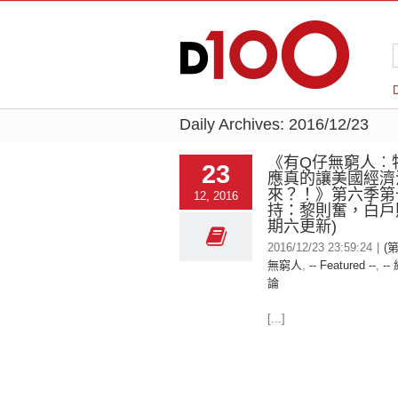
Daily Archives:
2016/12/23
《有Q仔無窮人︰
23
應真的讓美國經濟
來？！》第六季第
12, 2016
持：黎則奮，白戶則
期六更新)
2016/12/23 23:59:24
|
(
無窮人
,
-- Featured --
,
--
論
[...]