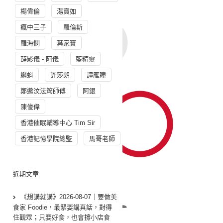
楊偉倫
湯寳如
瘋中三子
羅倫斯
羅海憫
葉家寶
薛影儀 - 阿儀
藍精靈
蝌蚪
許莎朗
譚雁瞳
鄭遨汶法筠師傅
阿銀
陳俊偉
香港催眠輔導中心 Tim Sir
香港記憶學院總監
馬哥老師
近期文章
《想講就講》2026-08-07｜要做美
食家 Foodie，最緊要講真話，對得
住觀眾；只要好食，也會撐小店食