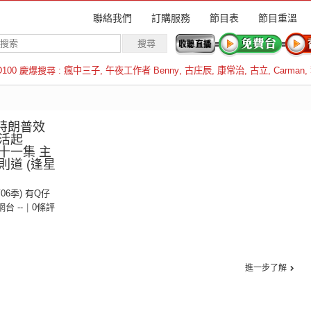
聯絡我們
訂購服務
節目表
節目重溫
D100 慶爆搜尋 :
瘋中三子
,
午夜工作者 Benny
,
古庄辰
,
康常治
,
古立
,
Carman
,
羅倫斯
特朗普效
活起
十一集 主
道 (逢星
第06季) 有Q仔
 網台 --
|
0條評
進一步了解