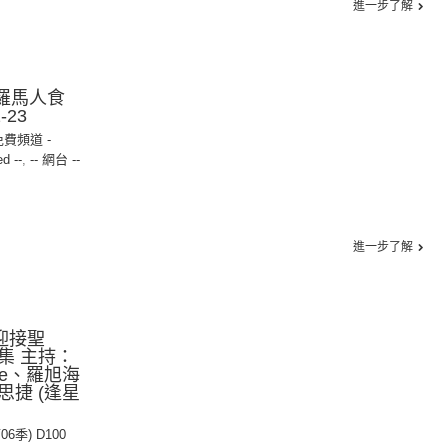
進一步了解
古羅馬人食
-23
免費頻道 -
ed --
,
-- 網台 --
進一步了解
︰迎接聖
集 主持：
ce、羅旭海
捷 (逢星
06季) D100