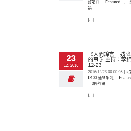
好唱口
,
-- Featured --
,
--
論
[...]
《人間錦言 – 殘
23
的事 》主持︰李錦洪
12-23
12, 2016
2016/12/23 00:00:03
|
#
D100 通識系列
,
-- Featur
|
0條評論
[...]