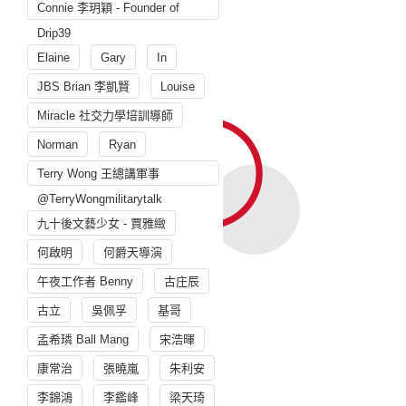
Connie 李玥穎 - Founder of
Drip39
Elaine
Gary
In
JBS Brian 李凱賢
Louise
Miracle 社交力學培訓導師
Norman
Ryan
Terry Wong 王總講軍事
@TerryWongmilitarytalk
九十後文藝少女 - 賈雅緻
何啟明
何爵天導演
午夜工作者 Benny
古庄辰
古立
吳佩孚
基哥
孟希璘 Ball Mang
宋浩暉
康常治
張曉嵐
朱利安
李錦鴻
李鑑峰
梁天琦