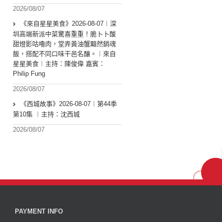
2026/08/07
《來自星星美食》2026-08-07︱深
圳高端新派中菜驚喜重重！脆卜卜酸
甜燈影咕嚕肉，堂弄黃油蟹黯然銷魂
飯，搭配不同口味干邑名釀。︱來自
星星美食︱主持：陳俊偉 嘉賓：
Philip Fung
2026/08/07
《西城故事》2026-08-07︱第44季
第10集 ︱主持：沈西城
2026/08/07
PAYMENT INFO