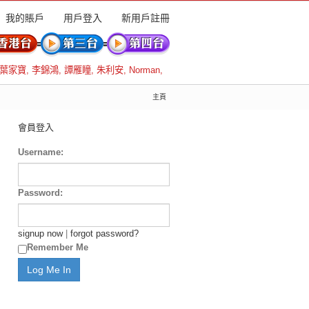
我的賬戶
用戶登入
新用戶註冊
葉家寶
,
李錦鴻
,
譚雁瞳
,
朱利安
,
Norman
,
主頁
會員登入
Username:
Password:
signup now
|
forgot password?
Remember Me