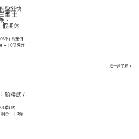
祝聖誕快
三集 主
朗、
集 假期休
第06季) 香蕉俱
台 --
|
0條評論
進一步了解
顏聯武 /
第01季) 啱
- 網台 --
|
0條