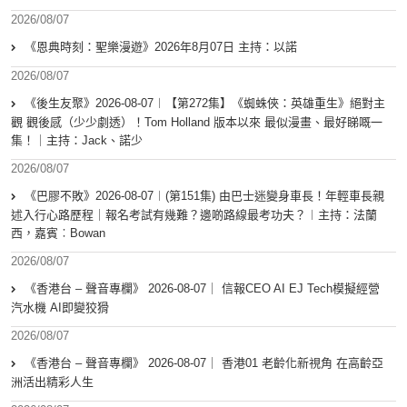
2026/08/07
《恩典時刻：聖樂漫遊》2026年8月07日 主持：以諾
2026/08/07
《後生友聚》2026-08-07︱【第272集】《蜘蛛俠：英雄重生》絕對主
觀 觀後感（少少劇透）！Tom Holland 版本以來 最似漫畫、最好睇嘅一
集！｜主持：Jack、諾少
2026/08/07
《巴膠不敗》2026-08-07︱(第151集) 由巴士迷變身車長！年輕車長親
述入行心路歷程｜報名考試有幾難？邊啲路線最考功夫？︱主持：法蘭
西，嘉賓︰Bowan
2026/08/07
《香港台 – 聲音專欄》 2026-08-07｜ 信報CEO AI EJ Tech模擬經營
汽水機 AI即變狡猾
2026/08/07
《香港台 – 聲音專欄》 2026-08-07｜ 香港01 老齡化新視角 在高齡亞
洲活出精彩人生