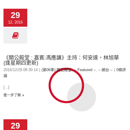
29
12, 2016
《關公殿堂 : 嘉賓:馮應謙》主持：何安達，林旭華
(逢星期四更新)
2016/12/29 08:30:14
|
(第06季) 關公殿堂
,
-- Featured --
,
-- 網台 --
|
0條評
論
[...]
進一步了解
29