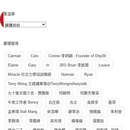
重溫庫
慶爆搜尋
Carman
Cats
Connie 李玥穎 - Founder of Drip39
Elaine
Gary
In
JBS Brian 李凱賢
Louise
Miracle 社交力學培訓導師
Norman
Ryan
Terry Wong 王總講軍事@TerryWongmilitarytalk
九十後文藝少女 - 賈雅緻
何啟明
何爵天導演
午夜工作者 Benny
古庄辰
古立
吳佩孚
基哥
孟希璘 Ball Mang
宋浩暉
康常治
張曉嵐
朱利安
李錦鴻
李鑑峰
梁天琦
楊偉倫
湯寳如