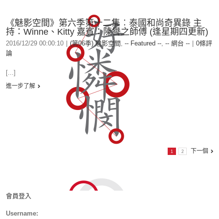
《魅影空間》第六季第十二集︰泰國和尚奇異錄 主
持：Winne、Kitty 嘉賓：陳譽之師傅 (逢星期四更新)
2016/12/29 00:00:10
|
(第06季) 魅影空間
,
-- Featured --
,
-- 網台 --
|
0條評
論
[...]
進一步了解
下一個
1
2
會員登入
Username: