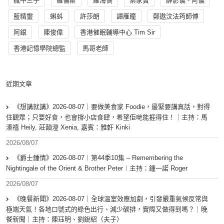
瘋中三子
羅倫斯
羅海憫
葉家寶
薛影儀 - 阿儀
藍精靈
蝌蚪
許莎朗
譚雁瞳
鄭遨汶法筠師傅
阿銀
陳俊偉
香港催眠輔導中心 Tim Sir
香港記憶學院總監
馬哥老師
近期文章
《想講就講》2026-08-07｜要做美食家 Foodie，最緊要講真話，對得
住觀眾；只要好食，也會撐小店食肆，希望佢哋能捱得住！｜主持：馬
溱禧 Heily, 莊韻澄 Xenia, 嘉賓：雅軒 Kinki
2026/08/07
《爵士鍾情》2026-08-07︱第44季10集 – Remembering the
Nightingale of the Orient & Brother Peter︱主持：鍾一諾 Roger
2026/08/07
《晚餐新聞》2026-08-07｜全球溫室效應加劇，引發嚴重氣候反常與
極端天氣！各地口號式的綠色出行、減少碳排，實際又做得到嗎？｜晚
餐新聞｜主持：陳珏明、劉銳紹（夫子）