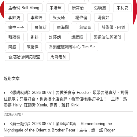
孟希璘 Ball Mang
宋浩暉
康常治
張曉嵐
朱利安
李錦鴻
李鑑峰
梁天琦
楊偉倫
湯寳如
瘋中三子
羅倫斯
羅海憫
葉家寶
薛影儀 - 阿儀
藍精靈
蝌蚪
許莎朗
譚雁瞳
鄭遨汶法筠師傅
阿銀
陳俊偉
香港催眠輔導中心 Tim Sir
香港記憶學院總監
馬哥老師
近期文章
《想講就講》2026-08-07｜要做美食家 Foodie，最緊要講真話，對得
住觀眾；只要好食，也會撐小店食肆，希望佢哋能捱得住！｜主持：馬
溱禧 Heily, 莊韻澄 Xenia, 嘉賓：雅軒 Kinki
2026/08/07
《爵士鍾情》2026-08-07︱第44季10集 – Remembering the
Nightingale of the Orient & Brother Peter︱主持：鍾一諾 Roger