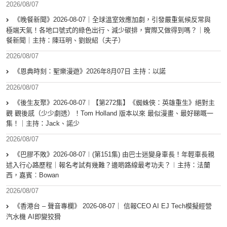
2026/08/07
《晚餐新聞》2026-08-07｜全球溫室效應加劇，引發嚴重氣候反常與
極端天氣！各地口號式的綠色出行、減少碳排，實際又做得到嗎？｜晚
餐新聞｜主持：陳珏明、劉銳紹（夫子）
2026/08/07
《恩典時刻：聖樂漫遊》2026年8月07日 主持：以諾
2026/08/07
《後生友聚》2026-08-07︱【第272集】《蜘蛛俠：英雄重生》絕對主
觀 觀後感（少少劇透）！Tom Holland 版本以來 最似漫畫、最好睇嘅一
集！｜主持：Jack、諾少
2026/08/07
《巴膠不敗》2026-08-07︱(第151集) 由巴士迷變身車長！年輕車長親
述入行心路歷程｜報名考試有幾難？邊啲路線最考功夫？︱主持：法蘭
西，嘉賓︰Bowan
2026/08/07
《香港台 – 聲音專欄》 2026-08-07｜ 信報CEO AI EJ Tech模擬經營
汽水機 AI即變狡猾