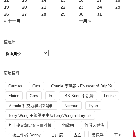
12
13
14
15
16
17
18
19
20
21
22
23
24
25
26
27
28
29
30
31
« 十一月
一月 »
重溫庫
慶爆搜尋
Carman
Cats
Connie 李玥穎 - Founder of Drip39
Elaine
Gary
In
JBS Brian 李凱賢
Louise
Miracle 社交力學培訓導師
Norman
Ryan
Terry Wong 王總講軍事@TerryWongmilitarytalk
九十後文藝少女 - 賈雅緻
何啟明
何爵天導演
午夜工作者 Benny
古庄辰
古立
吳佩孚
基哥