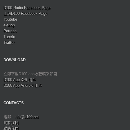
D100 Radio Facebook Page
上環D100 Facebook Page
Youtube
e-shop
Patreon
TuneIn
Twitter
DOWNLOAD
立即下載D100 app收聽精采節目！
D100 App iOS 用戶
D100 App Android 用戶
CONTACTS
電郵 :
info@d100.net
關於我們
聯絡我們