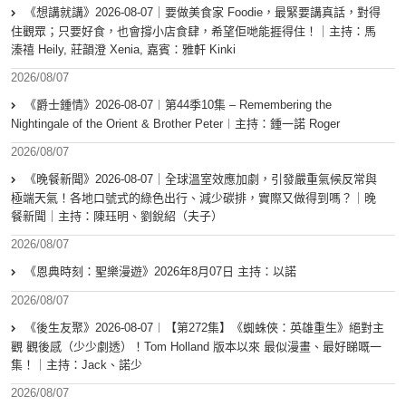
《想講就講》2026-08-07｜要做美食家 Foodie，最緊要講真話，對得
住觀眾；只要好食，也會撐小店食肆，希望佢哋能捱得住！｜主持：馬
溱禧 Heily, 莊韻澄 Xenia, 嘉賓：雅軒 Kinki
2026/08/07
《爵士鍾情》2026-08-07︱第44季10集 – Remembering the
Nightingale of the Orient & Brother Peter︱主持：鍾一諾 Roger
2026/08/07
《晚餐新聞》2026-08-07｜全球溫室效應加劇，引發嚴重氣候反常與
極端天氣！各地口號式的綠色出行、減少碳排，實際又做得到嗎？｜晚
餐新聞｜主持：陳珏明、劉銳紹（夫子）
2026/08/07
《恩典時刻：聖樂漫遊》2026年8月07日 主持：以諾
2026/08/07
《後生友聚》2026-08-07︱【第272集】《蜘蛛俠：英雄重生》絕對主
觀 觀後感（少少劇透）！Tom Holland 版本以來 最似漫畫、最好睇嘅一
集！｜主持：Jack、諾少
2026/08/07