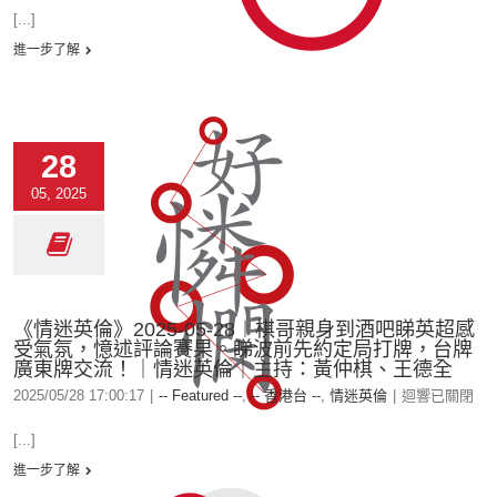
[...]
進一步了解
28
05, 2025
《情迷英倫》2025-05-28︱棋哥親身到酒吧睇英超感
受氣氛，憶述評論賽果。睇波前先約定局打牌，台牌
廣東牌交流！｜情迷英倫｜主持：黃仲棋、王德全
2025/05/28 17:00:17
|
-- Featured --
,
-- 香港台 --
,
情迷英倫
|
迴響已關閉
[...]
進一步了解