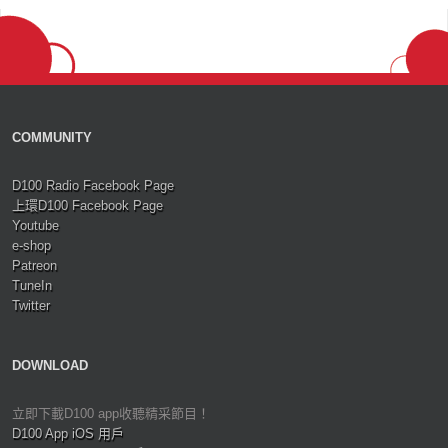
COMMUNITY
D100 Radio Facebook Page
上環D100 Facebook Page
Youtube
e-shop
Patreon
TuneIn
Twitter
DOWNLOAD
立即下載D100 app收聽精采節目！
D100 App iOS 用戶