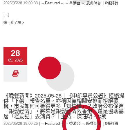
2025/05/28 19:00:33
|
-- Featured --
,
-- 香港台 --
,
恩典時刻
|
0條評論
[...]
進一步了解
28
05, 2025
《晚餐新聞》2025-05-28︱《申訴專員公署》拒絕提
供「下架」報告名單，亦稱因無相關安排而拒絕覆
檢，市民如何可獲得更多「知情權」？政府公布促進
「銀髮經濟」，將來是銀髮經濟救香港，還是協助基
層「老友記」去消費？︱主持：陳珏明、C朗
2025/05/28 19:00:26
|
-- Featured --
,
-- 香港台 --
,
晚餐新聞
|
0條評論