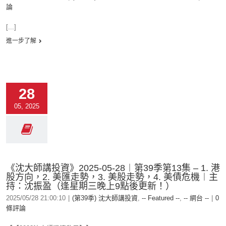
論
[...]
進一步了解
28
05, 2025
《沈大師講投資》2025-05-28︱第39季第13集 – 1. 港
股方向，2. 美匯走勢，3. 美股走勢，4. 美債危機︱主
持：沈振盈（逢星期三晚上9點後更新！）
2025/05/28 21:00:10
|
(第39季) 沈大師講投資
,
-- Featured --
,
-- 網台 --
|
0
條評論