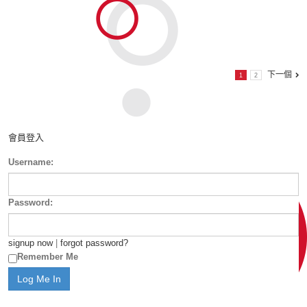
下一個
1
2
會員登入
Username:
Password:
signup now
|
forgot password?
Remember Me