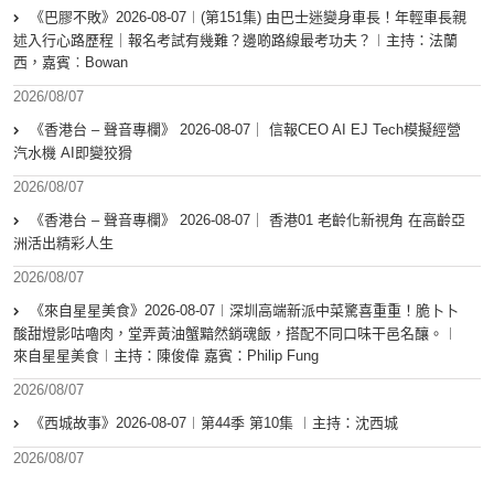
《巴膠不敗》2026-08-07︱(第151集) 由巴士迷變身車長！年輕車長親
述入行心路歷程｜報名考試有幾難？邊啲路線最考功夫？︱主持：法蘭
西，嘉賓︰Bowan
2026/08/07
《香港台 – 聲音專欄》 2026-08-07｜ 信報CEO AI EJ Tech模擬經營
汽水機 AI即變狡猾
2026/08/07
《香港台 – 聲音專欄》 2026-08-07｜ 香港01 老齡化新視角 在高齡亞
洲活出精彩人生
2026/08/07
《來自星星美食》2026-08-07︱深圳高端新派中菜驚喜重重！脆卜卜
酸甜燈影咕嚕肉，堂弄黃油蟹黯然銷魂飯，搭配不同口味干邑名釀。︱
來自星星美食︱主持：陳俊偉 嘉賓：Philip Fung
2026/08/07
《西城故事》2026-08-07︱第44季 第10集 ︱主持：沈西城
2026/08/07