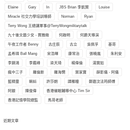
Elaine
Gary
In
JBS Brian 李凱賢
Louise
Miracle 社交力學培訓導師
Norman
Ryan
Terry Wong 王總講軍事@TerryWongmilitarytalk
九十後文藝少女 - 賈雅緻
何啟明
何爵天導演
午夜工作者 Benny
古庄辰
古立
吳佩孚
基哥
孟希璘 Ball Mang
宋浩暉
康常治
張曉嵐
朱利安
李錦鴻
李鑑峰
梁天琦
楊偉倫
湯寳如
瘋中三子
羅倫斯
羅海憫
葉家寶
薛影儀 - 阿儀
藍精靈
蝌蚪
許莎朗
譚雁瞳
鄭遨汶法筠師傅
阿銀
陳俊偉
香港催眠輔導中心 Tim Sir
香港記憶學院總監
馬哥老師
近期文章