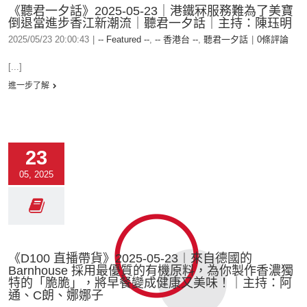
《聽君一夕話》2025-05-23｜港鐵冧服務難為了美寶
倒退當進步香江新潮流｜聽君一夕話｜主持：陳珏明
2025/05/23 20:00:43
|
-- Featured --
,
-- 香港台 --
,
聽君一夕話
|
0條評論
[...]
進一步了解
23
05, 2025
《D100 直播帶貨》2025-05-23︱來自德國的
Barnhouse 採用最優質的有機原料，為你製作香濃獨
特的「脆脆」，將早餐變成健康又美味！｜主持：阿
通、C朗、娜娜子