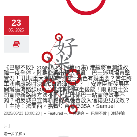
23
05, 2025
《巴膠不敗》2025-5-23︱(第91集) 港鐵將軍澳綫故
障一度全停，陸路交通出現大混亂！巴士迷現場直擊
實況！ 出現重大事故時，巴士角色有幾重要？當年將
軍澳唔應該咁決斷Cut過海巴士？ ︱安達臣新發展區
開辦過海路線600，東北葵分享坐後感！兩間巴士公
司宣傳新路線方法不同，九巴係巴士站宣傳效果不
夠？相反城巴宣傳新路線單張會放入信箱更見成效？
︱主持：法蘭西，嘉賓︰東北葵35A，Samuel
2025/05/23 18:00:20
|
-- Featured --
,
-- 香港台 --
,
巴膠不敗
|
0條評論
[...]
進一步了解