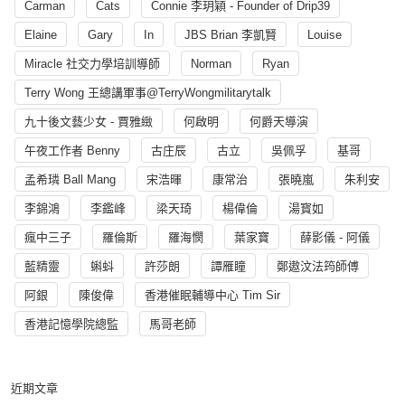
Carman
Cats
Connie 李玥穎 - Founder of Drip39
Elaine
Gary
In
JBS Brian 李凱賢
Louise
Miracle 社交力學培訓導師
Norman
Ryan
Terry Wong 王總講軍事@TerryWongmilitarytalk
九十後文藝少女 - 賈雅緻
何啟明
何爵天導演
午夜工作者 Benny
古庄辰
古立
吳佩孚
基哥
孟希璘 Ball Mang
宋浩暉
康常治
張曉嵐
朱利安
李錦鴻
李鑑峰
梁天琦
楊偉倫
湯寳如
瘋中三子
羅倫斯
羅海憫
葉家寶
薛影儀 - 阿儀
藍精靈
蝌蚪
許莎朗
譚雁瞳
鄭遨汶法筠師傅
阿銀
陳俊偉
香港催眠輔導中心 Tim Sir
香港記憶學院總監
馬哥老師
近期文章