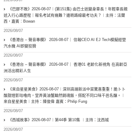
《巴膠不敗》2026-08-07︱(第151集) 由巴士迷變身車長！年輕車長親
述入行心路歷程｜報名考試有幾難？邊啲路線最考功夫？︱主持：法蘭
西，嘉賓︰Bowan
2026/08/07
《香港台 – 聲音專欄》 2026-08-07｜ 信報CEO AI EJ Tech模擬經營
汽水機 AI即變狡猾
2026/08/07
《香港台 – 聲音專欄》 2026-08-07｜ 香港01 老齡化新視角 在高齡亞
洲活出精彩人生
2026/08/07
《來自星星美食》2026-08-07︱深圳高端新派中菜驚喜重重！脆卜卜
酸甜燈影咕嚕肉，堂弄黃油蟹黯然銷魂飯，搭配不同口味干邑名釀。︱
來自星星美食︱主持：陳俊偉 嘉賓：Philip Fung
2026/08/07
《西城故事》2026-08-07︱第44季 第10集 ︱主持：沈西城
2026/08/07