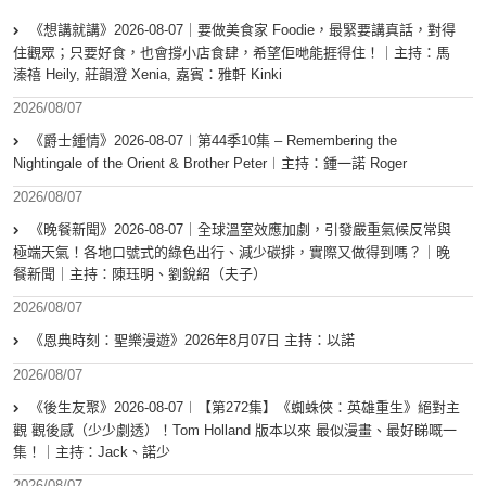
《想講就講》2026-08-07｜要做美食家 Foodie，最緊要講真話，對得
住觀眾；只要好食，也會撐小店食肆，希望佢哋能捱得住！｜主持：馬
溱禧 Heily, 莊韻澄 Xenia, 嘉賓：雅軒 Kinki
2026/08/07
《爵士鍾情》2026-08-07︱第44季10集 – Remembering the
Nightingale of the Orient & Brother Peter︱主持：鍾一諾 Roger
2026/08/07
《晚餐新聞》2026-08-07｜全球溫室效應加劇，引發嚴重氣候反常與
極端天氣！各地口號式的綠色出行、減少碳排，實際又做得到嗎？｜晚
餐新聞｜主持：陳珏明、劉銳紹（夫子）
2026/08/07
《恩典時刻：聖樂漫遊》2026年8月07日 主持：以諾
2026/08/07
《後生友聚》2026-08-07︱【第272集】《蜘蛛俠：英雄重生》絕對主
觀 觀後感（少少劇透）！Tom Holland 版本以來 最似漫畫、最好睇嘅一
集！｜主持：Jack、諾少
2026/08/07