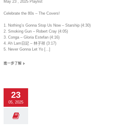
May 23 , 2025 Playlist
Celebrate the 80s – The Covers!
1. Nothing’s Gonna Stop Us Now – Starship (4:30)
2. Smoking Gun – Robert Cray (4:05)
3. Conga – Gloria Estefan (4:16)
4. Ah Lam日記 – 林子祥 (3:17)
5. Never Gonna Let Yo [...]
進一步了解
23
05, 2025