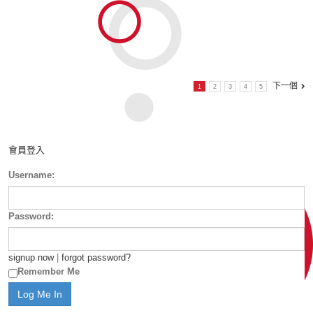
下一個
1
2
3
4
5
會員登入
Username:
Password:
signup now
|
forgot password?
Remember Me