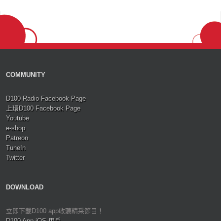
COMMUNITY
D100 Radio Facebook Page
上環D100 Facebook Page
Youtube
e-shop
Patreon
TuneIn
Twitter
DOWNLOAD
立即下載D100 app收聽精采節目！
D100 App iOS 用戶