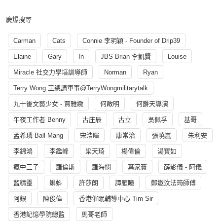
慶爆搜尋
Carman
Cats
Connie 李玥穎 - Founder of Drip39
Elaine
Gary
In
JBS Brian 李凱賢
Louise
Miracle 社交力學培訓導師
Norman
Ryan
Terry Wong 王總講軍事@TerryWongmilitarytalk
九十後文藝少女 - 賈雅緻
何啟明
何爵天導演
午夜工作者 Benny
古庄辰
古立
吳佩孚
基哥
孟希璘 Ball Mang
宋浩暉
康常治
張曉嵐
朱利安
李錦鴻
李鑑峰
梁天琦
楊偉倫
湯寳如
瘋中三子
羅倫斯
羅海憫
葉家寶
薛影儀 - 阿儀
藍精靈
蝌蚪
許莎朗
譚雁瞳
鄭遨汶法筠師傅
阿銀
陳俊偉
香港催眠輔導中心 Tim Sir
香港記憶學院總監
馬哥老師