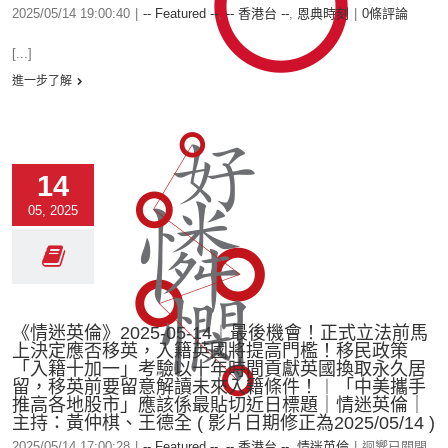
2025/05/14 19:00:40
|
-- Featured --
,
-- 香港台 --
,
恩典時刻
|
0條評論
[...]
進一步了解
14
05, 2025
《情迷英倫》2025-05-14︱最後機會！正式立法前馬
上決定應否移英，入籍英國將提高門檻！移民政策
「入籍十加一」考驗以十年時間貢獻英國換取永久居
留，移英前要留意解讀未來入籍條件！︱「中美攜手
推高各地股市」應該係最貼切近日標題｜情迷英倫｜
主持：黃仲棋、王德全 ( 影片日期修正為2025/05/14 )
2025/05/14 17:00:28
|
-- Featured --
,
-- 香港台 --
,
情迷英倫
|
迴響已關閉