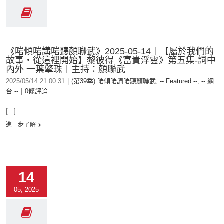
《啱傾啱講啱聽顏聯武》2025-05-14︱【屬於我們的
故事‧從這裡開始】黎彼得《富貴浮雲》第五集-詞中
內外 一葉擎珠︱主持：顏聯武
2025/05/14 21:00:31
|
(第39季) 啱傾啱講啱聽顏聯武
,
-- Featured --
,
-- 網
台 --
|
0條評論
[...]
進一步了解
14
05, 2025