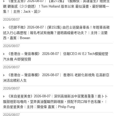
《後生友聚》2026-08-07︱【第272集】《蜘蛛俠：英雄重生》絕對主
觀 觀後感（少少劇透）！Tom Holland 版本以來 最似漫畫、最好睇嘅一
集！｜主持：Jack、諾少
2026/08/07
《巴膠不敗》2026-08-07︱(第151集) 由巴士迷變身車長！年輕車長親
述入行心路歷程｜報名考試有幾難？邊啲路線最考功夫？︱主持：法蘭
西，嘉賓︰Bowan
2026/08/07
《香港台 – 聲音專欄》 2026-08-07｜ 信報CEO AI EJ Tech模擬經營
汽水機 AI即變狡猾
2026/08/07
《香港台 – 聲音專欄》 2026-08-07｜ 香港01 老齡化新視角 在高齡亞
洲活出精彩人生
2026/08/07
《來自星星美食》2026-08-07︱深圳高端新派中菜驚喜重重！脆卜卜
酸甜燈影咕嚕肉，堂弄黃油蟹黯然銷魂飯，搭配不同口味干邑名釀。︱
來自星星美食︱主持：陳俊偉 嘉賓：Philip Fung
2026/08/07