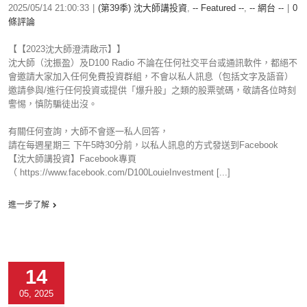
2025/05/14 21:00:33
|
(第39季) 沈大師講投資
,
-- Featured --
,
-- 網台 --
|
0
條評論
【【2023沈大師澄清啟示】】
沈大師（沈振盈）及D100 Radio 不論在任何社交平台或通訊軟件，都絕不
會邀請大家加入任何免費投資群組，不會以私人訊息（包括文字及語音）
邀請參與/進行任何投資或提供「爆升股」之類的股票號碼，敬請各位時刻
警惕，慎防騙徒出沒。
有關任何查詢，大師不會逐一私人回答，
請在每週星期三 下午5時30分前，以私人訊息的方式發送到Facebook
【沈大師講投資】Facebook專頁
（ https://www.facebook.com/D100LouieInvestment [...]
進一步了解
14
05, 2025