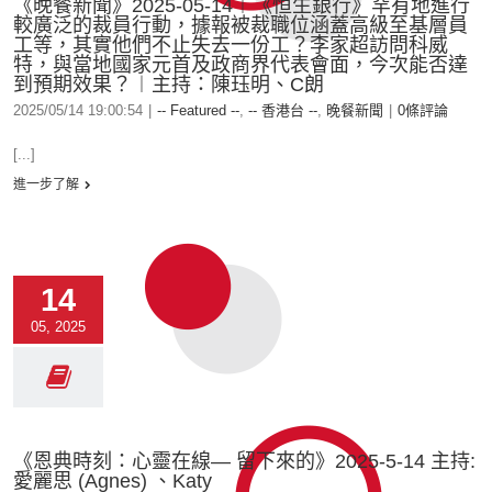
《晚餐新聞》2025-05-14︱《恒生銀行》罕有地進行
較廣泛的裁員行動，據報被裁職位涵蓋高級至基層員
工等，其實他們不止失去一份工？李家超訪問科威
特，與當地國家元首及政商界代表會面，今次能否達
到預期效果？︱主持：陳珏明、C朗
2025/05/14 19:00:54
|
-- Featured --
,
-- 香港台 --
,
晚餐新聞
|
0條評論
[...]
進一步了解
14
05, 2025
《恩典時刻：心靈在線— 留下來的》2025-5-14 主持:
愛麗思 (Agnes) 、Katy