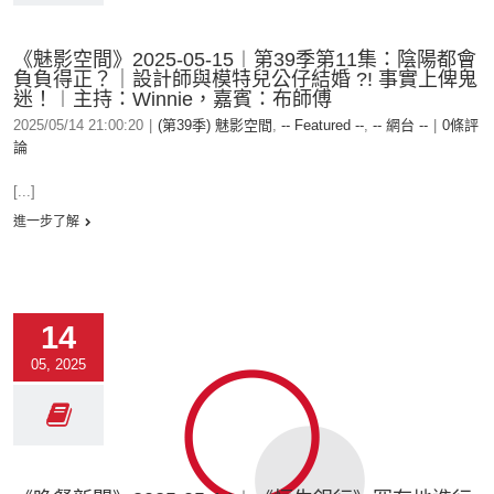
《魅影空間》2025-05-15︱第39季第11集：陰陽都會
負負得正？｜設計師與模特兒公仔結婚 ?! 事實上俾鬼
迷！︱主持：Winnie，嘉賓：布師傅
2025/05/14 21:00:20
|
(第39季) 魅影空間
,
-- Featured --
,
-- 網台 --
|
0條評
論
[...]
進一步了解
14
05, 2025