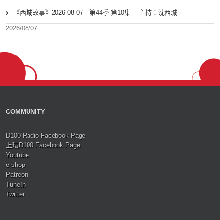
《西城故事》2026-08-07︱第44季 第10集 ︱主持：沈西城
2026/08/07
COMMUNITY
D100 Radio Facebook Page
上環D100 Facebook Page
Youtube
e-shop
Patreon
TuneIn
Twitter