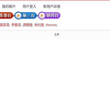
我的賬戶
用戶登入
新用戶註冊
葉家寶
,
李錦鴻
,
譚雁瞳
,
朱利安
,
Norman
,
主頁