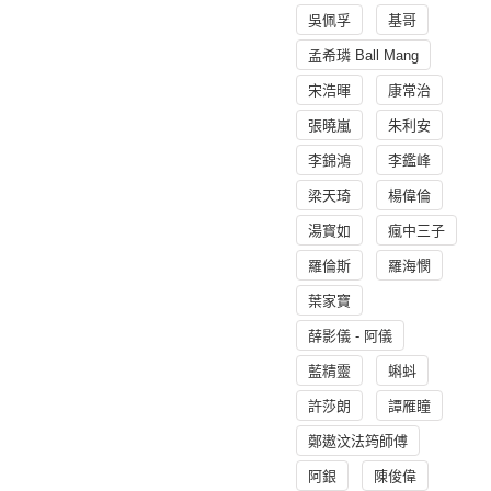
吳佩孚
基哥
孟希璘 Ball Mang
宋浩暉
康常治
張曉嵐
朱利安
李錦鴻
李鑑峰
梁天琦
楊偉倫
湯寳如
瘋中三子
羅倫斯
羅海憫
葉家寶
薛影儀 - 阿儀
藍精靈
蝌蚪
許莎朗
譚雁瞳
鄭遨汶法筠師傅
阿銀
陳俊偉