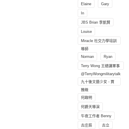
Elaine
Gary
In
JBS Brian 李凱賢
Louise
Miracle 社交力學培訓
導師
Norman
Ryan
Terry Wong 王總講軍事
@TerryWongmilitarytalk
九十後文藝少女 - 賈
雅緻
何啟明
何爵天導演
午夜工作者 Benny
古庄辰
古立