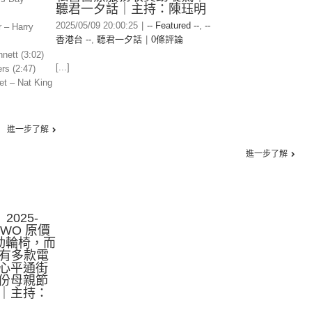
聽君一夕話｜主持：陳珏明
2025/05/09 20:00:25
|
-- Featured --
,
--
 – Harry
香港台 --
,
聽君一夕話
|
0條評論
nett (3:02)
[...]
rs (2:47)
et – Nat King
進一步了解
進一步了解
2025-
EWO 原價
電動輪椅，而
仲有多款電
心平通街
份母親節
｜主持：