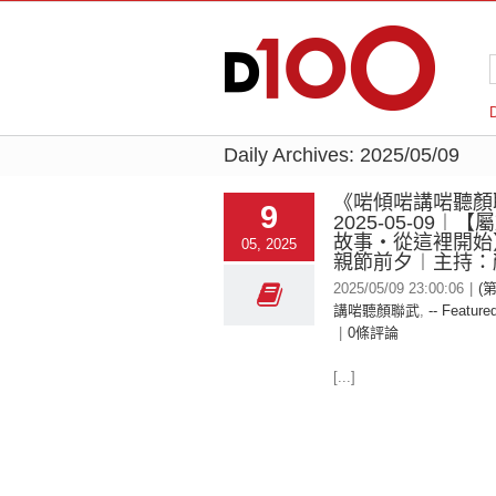
Daily Archives:
2025/05/09
《啱傾啱講啱聽顏
9
2025-05-09︱
故事‧從這裡開始
05, 2025
親節前夕︱主持：
2025/05/09 23:00:06
|
(
講啱聽顏聯武
,
-- Featured
|
0條評論
[...]