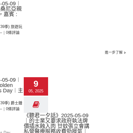
05-09︱
坦桑尼亞親
，嘉賓 :
第39季) 旅遊玩
--
|
0條評論
進一步了解
05-09︱
9
lden
r’s Day︱主
05, 2025
第39季) 爵士鍾
--
|
0條評論
《聽君一夕話》2025-05-09
｜的士業又要求政府執法牌
價插水蝕入肉 廿蚊張立會講
私營醫療服務收費勁嘥氣｜
’s Day