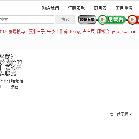
聯絡我們
訂購服務
節目表
節目重溫
D100 慶爆搜尋 :
瘋中三子
,
午夜工作者 Benny
,
古庄辰
,
康常治
,
古立
,
Carman
,
羅倫斯
聯武》
【屬於我們的
】寫於母
顏聯武
第39季) 啱傾啱
 --
,
-- 網台 --
進一步了解