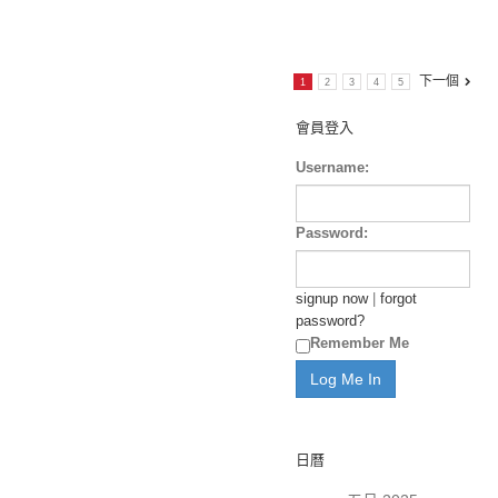
下一個
1
2
3
4
5
會員登入
Username:
Password:
signup now
|
forgot
password?
Remember Me
日曆