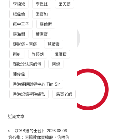
李錦鴻
李鑑峰
梁天琦
楊偉倫
湯寳如
瘋中三子
羅倫斯
羅海憫
葉家寶
薛影儀 - 阿儀
藍精靈
蝌蚪
許莎朗
譚雁瞳
鄭遨汶法筠師傅
阿銀
陳俊偉
香港催眠輔導中心 Tim Sir
香港記憶學院總監
馬哥老師
近期文章
《CAB爆的士台》 2026-08-06｜
第49集：阿揚教你買韓股，信唔信