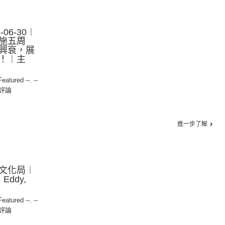
06-30︱
施五周
興衰，展
！︱主
 Featured --
,
--
評論
進一步了解
文化局︱
Eddy,
 Featured --
,
--
評論