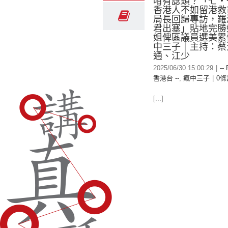
咁有諗頭？「七‧
香港人不如留港救
局長回歸專訪，羅
君出塞」貼地完勝
姐俾區議員選美累
中三子｜主持：蔡
通、江少
2025/06/30 15:00:29
|
--
香港台 --
,
瘋中三子
|
0條
[...]