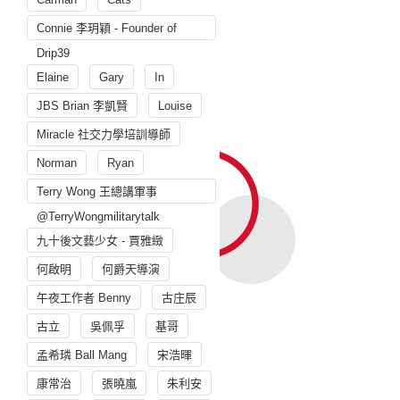
Connie 李玥穎 - Founder of
Drip39
Elaine
Gary
In
JBS Brian 李凱賢
Louise
Miracle 社交力學培訓導師
Norman
Ryan
Terry Wong 王總講軍事
@TerryWongmilitarytalk
九十後文藝少女 - 賈雅緻
何啟明
何爵天導演
午夜工作者 Benny
古庄辰
古立
吳佩孚
基哥
孟希璘 Ball Mang
宋浩暉
康常治
張曉嵐
朱利安