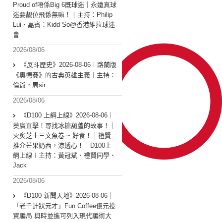
Proud of唔係Big 6既球迷｜永遠真球
迷要靚位飛係無嘛！丨主持：Philip
Lui、嘉賓：Kidd So@香港維拉球迷
會
2026/08/06
《反斗歷史》2026-08-06︱路蘭版
《奧德賽》的古典英雄主義︱主持：
倫爺，周sir
2026/08/06
《D100 上綱上線》2026-08-06｜
葵廣直擊！尋找冰糖葫蘆的故事！｜
火炙芝士三文魚卷 ~ 好食！｜禮賢
推介芒果奶西，涼透心！｜D100上
綱上線︱主持：黃冠斌、禮賢同學、
Jack
2026/08/06
《D100 新聞天地》2026-08-06｜
「老千計狀元才」Fun Coffee億元投
資騙局 與時並進可列入現代騙術大