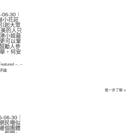
06-30︱
聯小花莊
引起大眾
選美的人只
香港小姐最
 更可以鞏
鼓勵人參
旭華，何安
 Featured --
,
--
評論
進一步了解
-06-30｜
網民嘲似
邊個團體