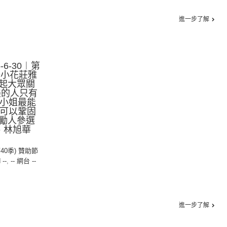
進一步了解
6-30︱第
聯小花莊雅
起大眾關
美的人只有
港小姐最能
更可以鞏固
勵人參選
、林旭華
第40季) 贊助節
 --
,
-- 網台 --
進一步了解