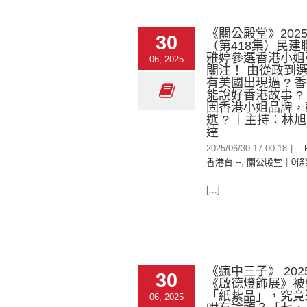
《關公殿堂》2025-
30
（第418集）民建
雅婷參選香港小姐
06, 2025
關注！ 由從政到
有美國出現過 ? 
能說好香港故事 ?
固香港小姐品牌，
選 ? ︱主持：林
達
2025/06/30 17:00:18
|
--
香港台 --
,
關公殿堂
|
0條
[...]
《瘋中三子》 2025
30
《啟德燈飾展》被
「紙紥品」，究竟
06, 2025