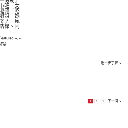
一假期」
市吧！女
淑佩「昭
娟姐！娟
慘？｜瘋
浩樑、阿
 Featured --
,
--
評論
進一步了解
下一個
1
2
3