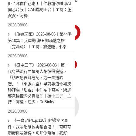
佢？睇你自己喇！｜仲教埋你咩係AI
同芯片股｜CAB爆的士台｜主持：肥
叔叔、阿楊
2026/08/06
《旅遊玩家》2026-08-06︱第44季
第10集：兵庫縣 灘五鄉酒造之旅
（完滿篇）︱主持 : 旅遊鍾 , 小卓
2026/08/06
《瘋中三子》 2026-08-06｜第一
代粵語流行曲填詞人黎彼得病逝，
「請君您夢鄉謹記，這一曲送給
您」！《東張西望》早前報道骨場技
師詐騙「恩客」事件案中有案，疑涉
邪教操控少女賣淫？｜瘋中三子｜主
持：阿通、江少、Dr.Binky
2026/08/06
《一齊足經Ep.110》經過今次事
件，我唔想維拉再黎香港！｜有時有
啲野係唔講得，明知係唔啱丨我好