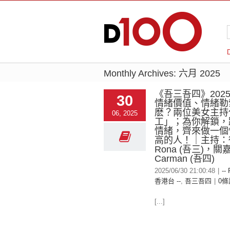
Monthly Archives:
六月 2025
《吾三吾四》2025-
30
情緒價值、情緒勒
麽？兩位美女主持
06, 2025
工」；為你解鎖，
情緒，齊來做一個
高的人！｜主持：
Rona (吾三)，關
Carman (吾四)
2025/06/30 21:00:48
|
--
香港台 --
,
吾三吾四
|
0條
[...]