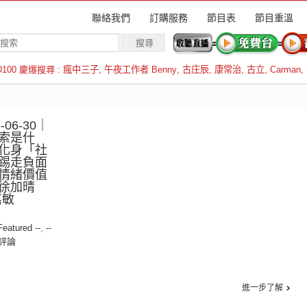
聯絡我們
訂購服務
節目表
節目重溫
D100 慶爆搜尋 :
瘋中三子
,
午夜工作者 Benny
,
古庄辰
,
康常治
,
古立
,
Carman
,
羅倫斯
06-30｜
索是什
化身「社
踢走負面
情緒價值
徐加晴
嘉敏
 Featured --
,
--
評論
進一步了解