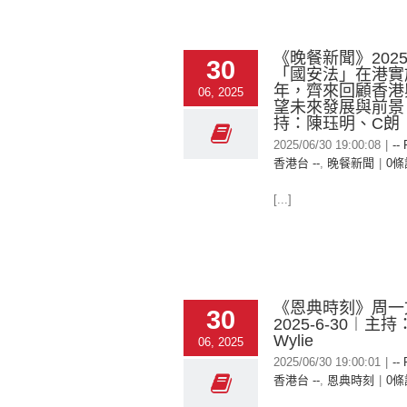
《晚餐新聞》2025-
30
「國安法」在港實
年，齊來回顧香港
06, 2025
望未來發展與前景
持：陳珏明、C朗
2025/06/30 19:00:08
|
--
香港台 --
,
晚餐新聞
|
0條
[...]
《恩典時刻》周一
30
2025-6-30︱主持：
Wylie
06, 2025
2025/06/30 19:00:01
|
--
香港台 --
,
恩典時刻
|
0條