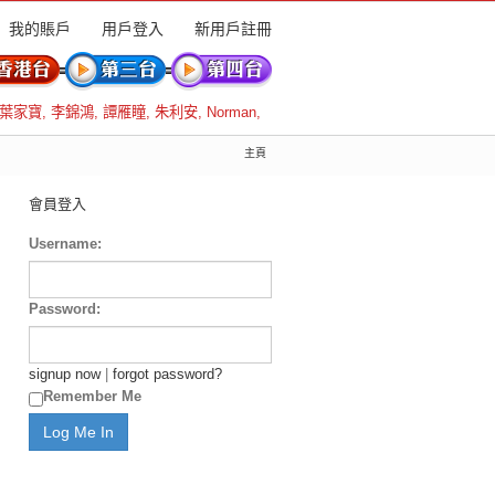
我的賬戶
用戶登入
新用戶註冊
葉家寶
,
李錦鴻
,
譚雁瞳
,
朱利安
,
Norman
,
主頁
會員登入
Username:
Password:
signup now
|
forgot password?
Remember Me