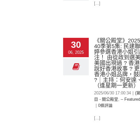
[...]
《關公殿堂》2025-
30
40季第5集: 民建
婷參選香港小姐引
06, 2025
注！ 由從政到選
美國出現過 ? 香
說好香港故事 ? 
香港小姐品牌，鼓
?｜主持：何安達
（逢星期一更新）
2025/06/30 17:00:34
|
(
目 - 關公殿堂
,
-- Featured
|
0條評論
[...]