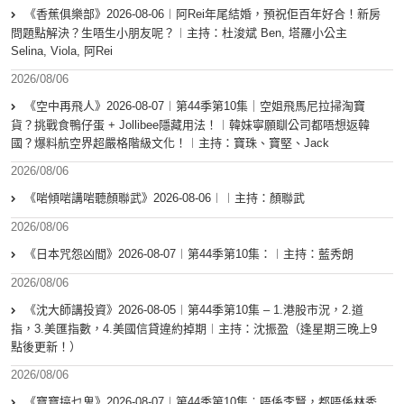
《香蕉俱樂部》2026-08-06︱阿Rei年尾結婚，預祝佢百年好合！新房
問題點解決？生唔生小朋友呢？︱主持：杜浚斌 Ben, 塔羅小公主
Selina, Viola, 阿Rei
2026/08/06
《空中再飛人》2026-08-07︱第44季第10集｜空姐飛馬尼拉掃淘寶
貨？挑戰食鴨仔蛋 + Jollibee隱藏用法！︱韓妹寧願瞓公司都唔想返韓
國？爆料航空界超嚴格階級文化！︱主持：寶珠、寶堅、Jack
2026/08/06
《啱傾啱講啱聽顏聯武》2026-08-06︱︱主持：顏聯武
2026/08/06
《日本咒怨凶間》2026-08-07︱第44季第10集：︱主持：藍秀朗
2026/08/06
《沈大師講投資》2026-08-05︱第44季第10集 – 1.港股市況，2.道
指，3.美匯指數，4.美國信貸違約掉期︱主持：沈振盈（逢星期三晚上9
點後更新！）
2026/08/06
《寶寶搞乜鬼》2026-08-07︱第44季第10集︰唔係李賢，都唔係林秀