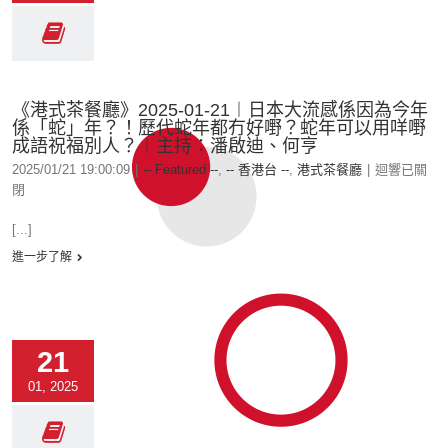
《港式茶餐廳》2025-01-21︱日本大流感係因為今年
係「蛇」年？！歷代蛇年都冇好嘢？蛇年可以用咩嘢
成語祝福別人？︱主持：潘啟迪、何亨
2025/01/21 19:00:09
|
-- Featured --
,
-- 香港台 --
,
港式茶餐廳
|
迴響已關
閉
[...]
進一步了解
21
01, 2025