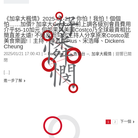
《加拿大楓情》2025-01-21︱你怕！我怕！個個
怕……加價? 加拿大Costco早前上調各級別會員費用
介乎$5-10加元 但如果與美國Costco乃全球最貴相比
簡直差太遠! 不過反而勾起主持人分享原來Costco是
美食樂園!︱主持：陳若虛Pius、宋浩暉、Dickens
Cheung
2025/01/21 17:00:43
|
-- Featured --
,
-- 香港台 --
,
加拿大楓情
|
迴響已關
閉
[...]
進一步了解
下一個
1
2