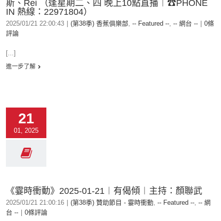
斯、Rei （逢星期二、四 晚上10點直播︱☎PHONE
IN 熱線：22971804）
2025/01/21 22:00:43
|
(第38季) 香蕉俱樂部
,
-- Featured --
,
-- 網台 --
|
0條
評論
[...]
進一步了解
21
01, 2025
《霎時衝動》2025-01-21︱有偈傾︱主持：顏聯武
2025/01/21 21:00:16
|
(第38季) 贊助節目 - 霎時衝動
,
-- Featured --
,
-- 網
台 --
|
0條評論