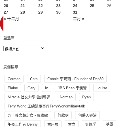
20
21
22
23
24
25
26
27
28
29
30
31
« 十二月
二月 »
重溫庫
慶爆搜尋
Carman
Cats
Connie 李玥穎 - Founder of Drip39
Elaine
Gary
In
JBS Brian 李凱賢
Louise
Miracle 社交力學培訓導師
Norman
Ryan
Terry Wong 王總講軍事@TerryWongmilitarytalk
九十後文藝少女 - 賈雅緻
何啟明
何爵天導演
午夜工作者 Benny
古庄辰
古立
吳佩孚
基哥