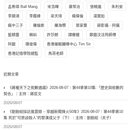
孟希璘 Ball Mang
宋浩暉
康常治
張曉嵐
朱利安
李錦鴻
李鑑峰
梁天琦
楊偉倫
湯寳如
瘋中三子
羅倫斯
羅海憫
葉家寶
薛影儀 - 阿儀
藍精靈
蝌蚪
許莎朗
譚雁瞳
鄭遨汶法筠師傅
阿銀
陳俊偉
香港催眠輔導中心 Tim Sir
香港記憶學院總監
馬哥老師
近期文章
《蔣權天下之術數通識》2026-08-07︱第44季第10集:「歴史與術數的
契合」｜主持：蔣匡文
2026/08/07
《劉銳紹採訪風雲錄 – 穿越新聞烽火50年》2026-08-07︱第44季第10
集 死於”可原諒殺人“的黎漢成父子（下）︱主持：劉銳紹（夫子）
2026/08/07