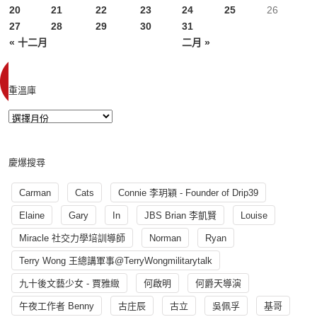
20
21
22
23
24
25
26
27
28
29
30
31
« 十二月
二月 »
重溫庫
慶爆搜尋
Carman
Cats
Connie 李玥穎 - Founder of Drip39
Elaine
Gary
In
JBS Brian 李凱賢
Louise
Miracle 社交力學培訓導師
Norman
Ryan
Terry Wong 王總講軍事@TerryWongmilitarytalk
九十後文藝少女 - 賈雅緻
何啟明
何爵天導演
午夜工作者 Benny
古庄辰
古立
吳佩孚
基哥