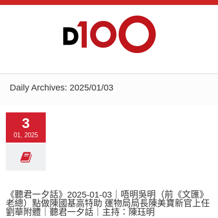
Daily Archives:
2025/01/03
3
01, 2025
《聽君一夕話》2025-01-03｜唔明吳明（前《文匯》
老總）點做陳國基高特助 運物局局長陳美寶新官上任
劉華附體｜聽君一夕話｜主持：陳珏明