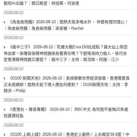
都用AI出貓？｜關公殿堂｜林旭華、何安達
2026/08/10
《為食麻甩騷》2026-08-10｜酷熱天氣多喝水外， 仲要有埋同理心！
｜為食麻甩騷｜為食麻甩騷｜梁家權、Rachel
2026/08/10
《瘋中三子》 2026-08-10｜陀螺大戰Error193玩成點？黃大仙上邨恐
怖血案，係嘈音係精神問題係房署責任嗎？下碧瑤灣持刀傷人，係巧合
定香港精神問題又爆發？｜瘋中三子｜主持：蔡浩樑、阿通、江少
2026/08/10
《D100 新聞天地》2026-08-10｜氣候衝擊世界經濟發展，香港需要真
正未雨綢繆！酷熱天氣下港人應如何應對？｜D100新聞天地｜主持：李
錦洪、Philip
2026/08/10
《香港台 – 聲音專欄》 2026-08-10｜ BBC中文 為何我不後悔20多歲
就選擇結紮
2026/08/10
《D100 上綱上線》2026-08-10｜香港史上最熱！上水飆至39.8度！中