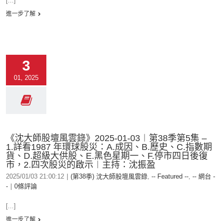
[...]
進一步了解
3
01, 2025
《沈大師股壇風雲錄》2025-01-03︱第38季第5集 –
1.詳看1987 年環球股災：A.成因、B.歷史、C.指數期
貨、D.超級大供股、E.黑色星期一、F.停市四日後復
市，2.四次股災的啟示︱主持：沈振盈
2025/01/03 21:00:12
|
(第38季) 沈大師股壇風雲錄
,
-- Featured --
,
-- 網台 -
-
|
0條評論
[...]
進一步了解