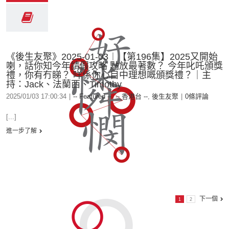
《後生友聚》2025-01-03︱【第196集】2025又開始
喇，話你知今年請假攻略 點放最著數？ 今年叱吒頒獎
禮，你有冇睇？ 咩係你心目中理想嘅頒獎禮？｜主
持：Jack、法蘭西、Timothy
2025/01/03 17:00:34
|
-- Featured --
,
-- 香港台 --
,
後生友聚
|
0條評論
[...]
進一步了解
下一個
1
2