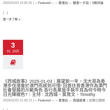
2025/01/03 23:00:25
|
-- Featured --
,
-- 香港台 --
,
聽君一夕話
|
0條評論
[...]
進一步了解
3
01, 2025
《西城故事》2025-01-03︱展望新一年，沈大哥為香
港步伐落後於澳門而感到可惜! 回首往昔香港作為澳門
社會發展的示範角色 各行各業皆手執牛耳為何今時今
日光輝褪色?︱主持 : 沈西城、莫育文、Timothy
2025/01/03 21:00:13
|
-- Featured --
,
-- 香港台 --
,
西城故事
|
迴響已關閉