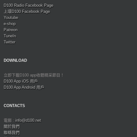
D100 Radio Facebook Page
上環D100 Facebook Page
Youtube
e-shop
Patreon
TuneIn
Twitter
DOWNLOAD
立即下載D100 app收聽精采節目！
D100 App iOS 用戶
D100 App Android 用戶
CONTACTS
電郵 :
info@d100.net
關於我們
聯絡我們