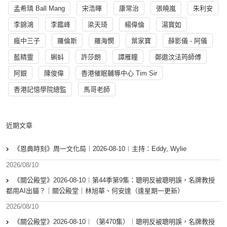
孟希璘 Ball Mang
宋浩暉
康常治
張曉嵐
朱利安
李錦鴻
李鑑峰
梁天琦
楊偉倫
湯寳如
瘋中三子
羅倫斯
羅海憫
葉家寶
薛影儀 - 阿儀
藍精靈
蝌蚪
許莎朗
譚雁瞳
鄭遨汶法筠師傅
阿銀
陳俊偉
香港催眠輔導中心 Tim Sir
香港記憶學院總監
馬哥老師
近期文章
《恩典時刻》周一文化局︱2026-08-10︱主持：Eddy, Wylie
2026/08/10
《關公殿堂》2026-08-10︱第44季第9集：聰明反被聰明誤，名牌教授
都用AI出貓？｜關公殿堂｜林旭華、何安達（逢星期一更新）
2026/08/10
《關公殿堂》2026-08-10︱（第470集）｜聰明反被聰明誤，名牌教授