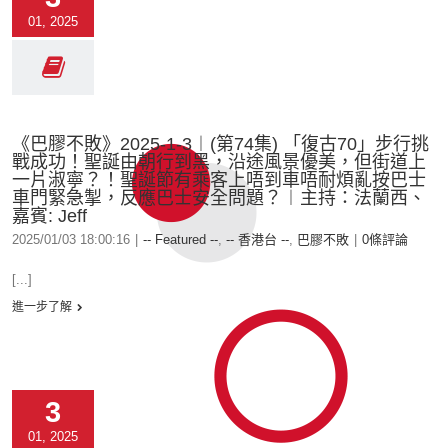
01, 2025
《巴膠不敗》2025-1-3︱(第74集) 「復古70」步行挑
戰成功！聖誕由朝行到黑，沿途風景優美，但街道上
一片淑寧？！聖誕節有乘客上唔到車唔耐煩亂按巴士
車門緊急掣，反應巴士安全問題？︱主持：法蘭西、
嘉賓: Jeff
2025/01/03 18:00:16
|
-- Featured --
,
-- 香港台 --
,
巴膠不敗
|
0條評論
[...]
進一步了解
3
01, 2025