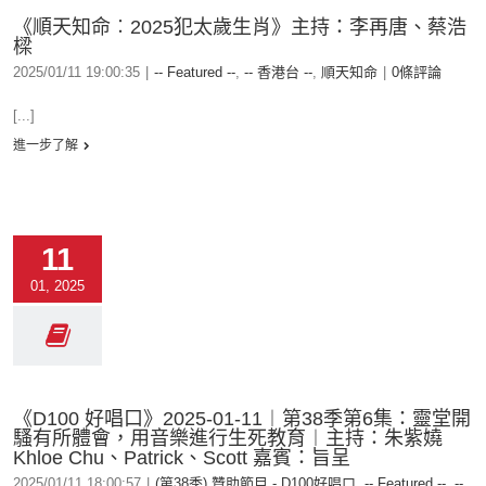
《順天知命︰2025犯太歲生肖》主持：李再唐、蔡浩
樑
2025/01/11 19:00:35
|
-- Featured --
,
-- 香港台 --
,
順天知命
|
0條評論
[...]
進一步了解
11
01, 2025
《D100 好唱口》2025-01-11︱第38季第6集：靈堂開
騷有所體會，用音樂進行生死教育︱主持：朱紫嬈
Khloe Chu、Patrick、Scott 嘉賓：旨呈
2025/01/11 18:00:57
|
(第38季) 贊助節目 - D100好唱口
,
-- Featured --
,
--