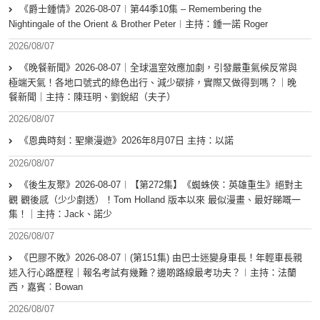
《爵士鍾情》2026-08-07︱第44季10集 – Remembering the
Nightingale of the Orient & Brother Peter︱主持：鍾一諾 Roger
2026/08/07
《晚餐新聞》2026-08-07｜全球溫室效應加劇，引發嚴重氣候反常與
極端天氣！各地口號式的綠色出行、減少碳排，實際又做得到嗎？｜晚
餐新聞｜主持：陳珏明、劉銳紹（夫子）
2026/08/07
《恩典時刻：聖樂漫遊》2026年8月07日 主持：以諾
2026/08/07
《後生友聚》2026-08-07︱【第272集】《蜘蛛俠：英雄重生》絕對主
觀 觀後感（少少劇透）！Tom Holland 版本以來 最似漫畫、最好睇嘅一
集！｜主持：Jack、諾少
2026/08/07
《巴膠不敗》2026-08-07︱(第151集) 由巴士迷變身車長！年輕車長親
述入行心路歷程｜報名考試有幾難？邊啲路線最考功夫？︱主持：法蘭
西，嘉賓︰Bowan
2026/08/07