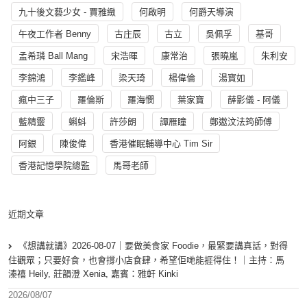
九十後文藝少女 - 賈雅緻
何啟明
何爵天導演
午夜工作者 Benny
古庄辰
古立
吳佩孚
基哥
孟希璘 Ball Mang
宋浩暉
康常治
張曉嵐
朱利安
李錦鴻
李鑑峰
梁天琦
楊偉倫
湯寳如
瘋中三子
羅倫斯
羅海憫
葉家寶
薛影儀 - 阿儀
藍精靈
蝌蚪
許莎朗
譚雁瞳
鄭遨汶法筠師傅
阿銀
陳俊偉
香港催眠輔導中心 Tim Sir
香港記憶學院總監
馬哥老師
近期文章
《想講就講》2026-08-07｜要做美食家 Foodie，最緊要講真話，對得
住觀眾；只要好食，也會撐小店食肆，希望佢哋能捱得住！｜主持：馬
溱禧 Heily, 莊韻澄 Xenia, 嘉賓：雅軒 Kinki
2026/08/07