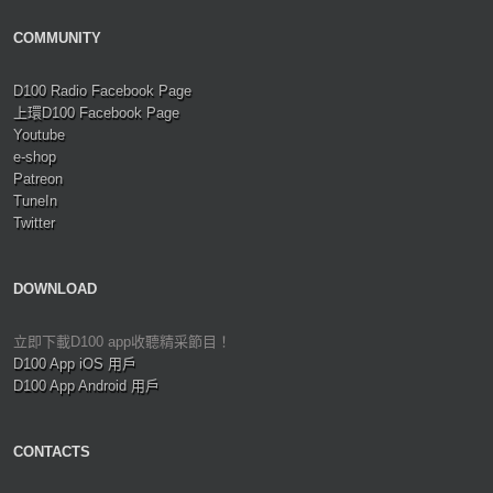
COMMUNITY
D100 Radio Facebook Page
上環D100 Facebook Page
Youtube
e-shop
Patreon
TuneIn
Twitter
DOWNLOAD
立即下載D100 app收聽精采節目！
D100 App iOS 用戶
D100 App Android 用戶
CONTACTS