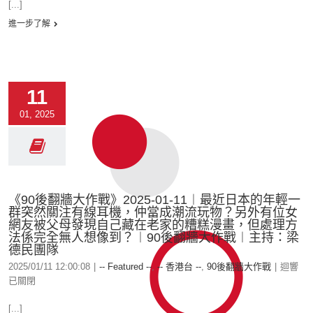
[...]
進一步了解
11
01, 2025
《90後翻牆大作戰》2025-01-11︱最近日本的年輕一
群突然關注有線耳機，仲當成潮流玩物？另外有位女
網友被父母發現自己藏在老家的糟糕漫畫，但處理方
法係完全無人想像到？︱90後翻牆大作戰︱主持：梁
德民團隊
2025/01/11 12:00:08
|
-- Featured --
,
-- 香港台 --
,
90後翻牆大作戰
|
迴響
已關閉
[...]