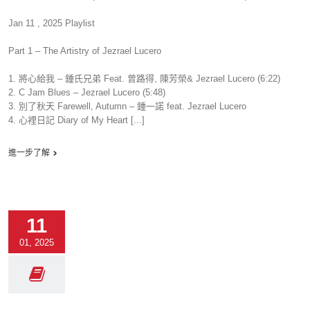
Jan 11 , 2025 Playlist
Part 1 – The Artistry of Jezrael Lucero
1. 將心給我 – 鍾氏兄弟 Feat. 曾路得, 陳芳榮& Jezrael Lucero (6:22)
2. C Jam Blues – Jezrael Lucero (5:48)
3. 別了秋天 Farewell, Autumn – 鍾一諾 feat. Jezrael Lucero
4. 心裡日記 Diary of My Heart [...]
進一步了解
11
01, 2025