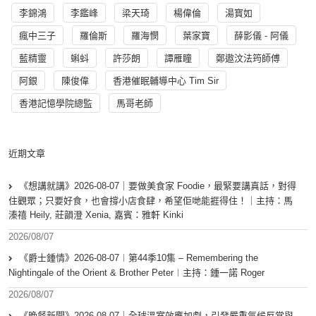
李錦鴻
李鑑峰
梁天琦
楊偉倫
湯寳如
瘋中三子
羅倫斯
羅海憫
葉家寶
薛影儀 - 阿儀
藍精靈
蝌蚪
許莎朗
譚雁瞳
鄭遨汶法筠師傅
阿銀
陳俊偉
香港催眠輔導中心 Tim Sir
香港記憶學院總監
馬哥老師
近期文章
《想講就講》2026-08-07｜要做美食家 Foodie，最緊要講真話，對得
住觀眾；只要好食，也會撐小店食肆，希望佢哋能捱得住！｜主持：馬
溱禧 Heily, 莊韻澄 Xenia, 嘉賓：雅軒 Kinki
2026/08/07
《爵士鍾情》2026-08-07︱第44季10集 – Remembering the
Nightingale of the Orient & Brother Peter︱主持：鍾一諾 Roger
2026/08/07
《晚餐新聞》2026-08-07｜全球溫室效應加劇，引發嚴重氣候反常與