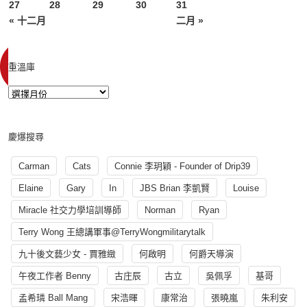
27
28
29
30
31
« 十二月
二月 »
重溫庫
慶爆搜尋
Carman
Cats
Connie 李玥穎 - Founder of Drip39
Elaine
Gary
In
JBS Brian 李凱賢
Louise
Miracle 社交力學培訓導師
Norman
Ryan
Terry Wong 王總講軍事@TerryWongmilitarytalk
九十後文藝少女 - 賈雅緻
何啟明
何爵天導演
午夜工作者 Benny
古庄辰
古立
吳佩孚
基哥
孟希璘 Ball Mang
宋浩暉
康常治
張曉嵐
朱利安