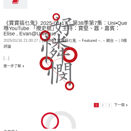
《寶寶搞乜鬼》2025-01-17︱第38季第7集︰Uni•Que
喺YouTube 「攪史棍」︱主持：寶堅、囂，嘉賓：
Elise , Evan@Uni•Que
2025/01/16 21:00:27
|
(第38季) 寶寶搞乜鬼
,
-- Featured --
,
-- 網台 --
|
0條
評論
[...]
進一步了解
下一個
1
2
3