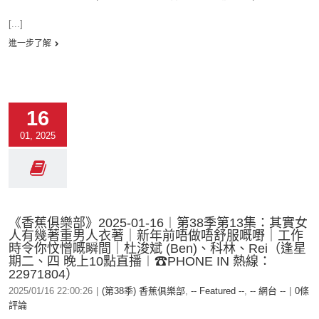
[...]
進一步了解
16
01, 2025
《香蕉俱樂部》2025-01-16︱第38季第13集：其實女
人有幾著重男人衣著｜新年前唔做唔舒服嘅嘢｜工作
時令你忟憎嘅瞬間｜杜浚斌 (Ben)、科林、Rei（逢星
期二、四 晚上10點直播︱☎PHONE IN 熱線：
22971804）
2025/01/16 22:00:26
|
(第38季) 香蕉俱樂部
,
-- Featured --
,
-- 網台 --
|
0條
評論