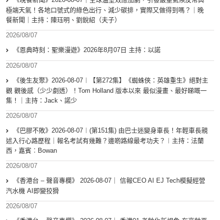
極端天氣！各地口號式的綠色出行、減少碳排，實際又做得到嗎？｜晚
餐新聞｜主持：陳珏明、劉銳紹（夫子）
2026/08/07
《恩典時刻：聖樂漫遊》2026年8月07日 主持：以諾
2026/08/07
《後生友聚》2026-08-07︱【第272集】《蜘蛛俠：英雄重生》絕對主
觀 觀後感（少少劇透）！Tom Holland 版本以來 最似漫畫、最好睇嘅一
集！｜主持：Jack、諾少
2026/08/07
《巴膠不敗》2026-08-07︱(第151集) 由巴士迷變身車長！年輕車長親
述入行心路歷程｜報名考試有幾難？邊啲路線最考功夫？︱主持：法蘭
西，嘉賓︰Bowan
2026/08/07
《香港台 – 聲音專欄》 2026-08-07｜ 信報CEO AI EJ Tech模擬經營
汽水機 AI即變狡猾
2026/08/07