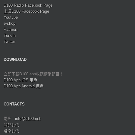
D100 Radio Facebook Page
上環D100 Facebook Page
Youtube
e-shop
Patreon
TuneIn
Twitter
DOWNLOAD
立即下載D100 app收聽精采節目！
D100 App iOS 用戶
D100 App Android 用戶
CONTACTS
電郵 :
info@d100.net
關於我們
聯絡我們