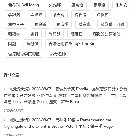
孟希璘 Ball Mang
宋浩暉
康常治
張曉嵐
朱利安
李錦鴻
李鑑峰
梁天琦
楊偉倫
湯寳如
瘋中三子
羅倫斯
羅海憫
葉家寶
薛影儀 - 阿儀
藍精靈
蝌蚪
許莎朗
譚雁瞳
鄭遨汶法筠師傅
阿銀
陳俊偉
香港催眠輔導中心 Tim Sir
香港記憶學院總監
馬哥老師
近期文章
《想講就講》2026-08-07｜要做美食家 Foodie，最緊要講真話，對得
住觀眾；只要好食，也會撐小店食肆，希望佢哋能捱得住！｜主持：馬
溱禧 Heily, 莊韻澄 Xenia, 嘉賓：雅軒 Kinki
2026/08/07
《爵士鍾情》2026-08-07︱第44季10集 – Remembering the
Nightingale of the Orient & Brother Peter︱主持：鍾一諾 Roger
2026/08/07