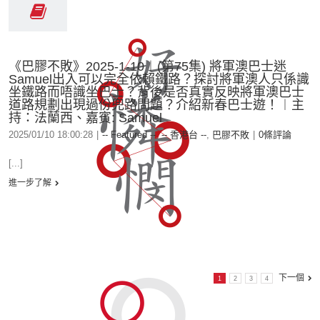
《巴膠不敗》2025-1-10︱(第75集) 將軍澳巴士迷
Samuel出入可以完全依賴鐵路？探討將軍澳人只係識
坐鐵路而唔識坐巴士？背後是否真實反映將軍澳巴士
道路規劃出現過份兜路問題？介紹新春巴士遊！︱主
持：法蘭西、嘉賓: Samuel
2025/01/10 18:00:28
|
-- Featured --
,
-- 香港台 --
,
巴膠不敗
|
0條評論
[...]
進一步了解
下一個
1
2
3
4