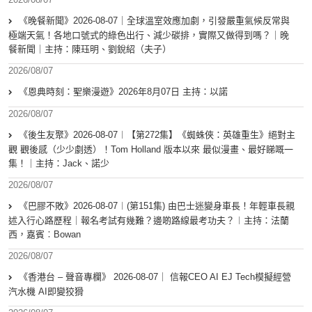
《晚餐新聞》2026-08-07｜全球溫室效應加劇，引發嚴重氣候反常與
極端天氣！各地口號式的綠色出行、減少碳排，實際又做得到嗎？｜晚
餐新聞｜主持：陳珏明、劉銳紹（夫子）
2026/08/07
《恩典時刻：聖樂漫遊》2026年8月07日 主持：以諾
2026/08/07
《後生友聚》2026-08-07︱【第272集】《蜘蛛俠：英雄重生》絕對主
觀 觀後感（少少劇透）！Tom Holland 版本以來 最似漫畫、最好睇嘅一
集！｜主持：Jack、諾少
2026/08/07
《巴膠不敗》2026-08-07︱(第151集) 由巴士迷變身車長！年輕車長親
述入行心路歷程｜報名考試有幾難？邊啲路線最考功夫？︱主持：法蘭
西，嘉賓︰Bowan
2026/08/07
《香港台 – 聲音專欄》 2026-08-07｜ 信報CEO AI EJ Tech模擬經營
汽水機 AI即變狡猾