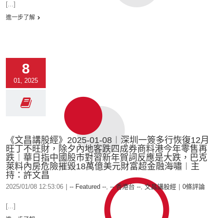
[...]
進一步了解
8
01, 2025
《文昌講股經》2025-01-08︱深圳一簽多行恢復12月
旺丁不旺財，除夕內地客跌四成券商料港今年零售再
跌︱華日指中國股市對習新年賀詞反應是大跌，巴克
萊料內房危險摧毀18萬億美元財富超金融海嘯︱主
持：許文昌
2025/01/08 12:53:06
|
-- Featured --
,
-- 香港台 --
,
文昌講股經
|
0條評論
[...]