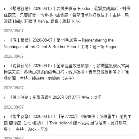
《想講就講》2026-08-07｜要做美食家 Foodie，最緊要講真話，對得
住觀眾；只要好食，也會撐小店食肆，希望佢哋能捱得住！｜主持：馬
溱禧 Heily, 莊韻澄 Xenia, 嘉賓：雅軒 Kinki
2026/08/07
《爵士鍾情》2026-08-07︱第44季10集 – Remembering the
Nightingale of the Orient & Brother Peter︱主持：鍾一諾 Roger
2026/08/07
《晚餐新聞》2026-08-07｜全球溫室效應加劇，引發嚴重氣候反常與
極端天氣！各地口號式的綠色出行、減少碳排，實際又做得到嗎？｜晚
餐新聞｜主持：陳珏明、劉銳紹（夫子）
2026/08/07
《恩典時刻：聖樂漫遊》2026年8月07日 主持：以諾
2026/08/07
《後生友聚》2026-08-07︱【第272集】《蜘蛛俠：英雄重生》絕對主
觀 觀後感（少少劇透）！Tom Holland 版本以來 最似漫畫、最好睇嘅一
集！｜主持：Jack、諾少
2026/08/07