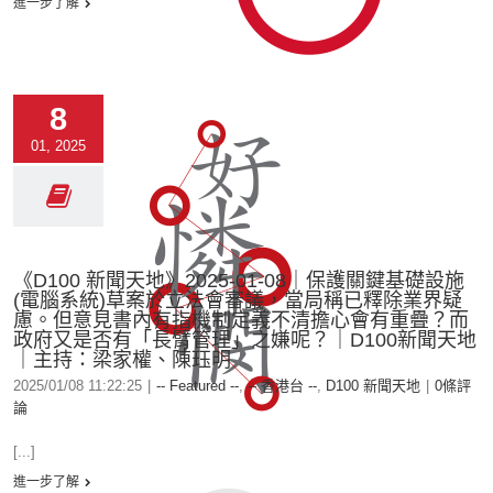
進一步了解
8
01, 2025
《D100 新聞天地》2025-01-08｜保護關鍵基礎設施
(電腦系統)草案於立法會審議，當局稱已釋除業界疑
慮。但意見書內有指機制定義不清擔心會有重疊？而
政府又是否有「長臂管理」之嫌呢？｜D100新聞天地
｜主持：梁家權、陳珏明
2025/01/08 11:22:25
|
-- Featured --
,
-- 香港台 --
,
D100 新聞天地
|
0條評
論
[...]
進一步了解