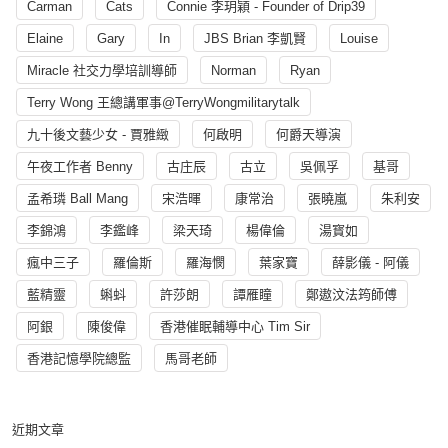
Carman
Cats
Connie 李玥穎 - Founder of Drip39
Elaine
Gary
In
JBS Brian 李凱賢
Louise
Miracle 社交力學培訓導師
Norman
Ryan
Terry Wong 王總講軍事@TerryWongmilitarytalk
九十後文藝少女 - 賈雅緻
何啟明
何爵天導演
午夜工作者 Benny
古庄辰
古立
吳佩孚
基哥
孟希璘 Ball Mang
宋浩暉
康常治
張曉嵐
朱利安
李錦鴻
李鑑峰
梁天琦
楊偉倫
湯寳如
瘋中三子
羅倫斯
羅海憫
葉家寶
薛影儀 - 阿儀
藍精靈
蝌蚪
許莎朗
譚雁瞳
鄭遨汶法筠師傅
阿銀
陳俊偉
香港催眠輔導中心 Tim Sir
香港記憶學院總監
馬哥老師
近期文章