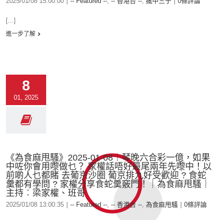
2025/01/08 15:00:00
|
-- Featured --
,
-- 香港台 --
,
瘋中三子
|
0條評論
[...]
進一步了解
8
01, 2025
《為食麻甩騷》2025-01-08︱琴晚六合彩一億，如果
中咗你會用嚟做乜？ 家權話唔好最尾兩年先嚟中！以
前啲人乜都賭 去葡京沙圈 葡京排九好受歡迎 ? 食蛇
羹都有學問 ? 家權分享食蛇羹竅門！｜為食麻甩騷｜
主持︰梁家權、班哥
2025/01/08 13:00:35
|
-- Featured --
,
-- 香港台 --
,
為食麻甩騷
|
0條評論