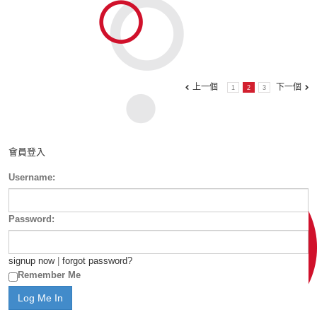
上一個
下一個
1
2
3
會員登入
Username:
Password:
signup now
|
forgot password?
Remember Me