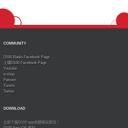
COMMUNITY
D100 Radio Facebook Page
上環D100 Facebook Page
Youtube
e-shop
Patreon
TuneIn
Twitter
DOWNLOAD
立即下載D100 app收聽精采節目！
D100 App iOS 用戶