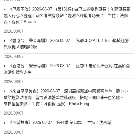
《巴膠不敗》2026-08-07︱(第151集) 由巴士迷變身車長！年輕車長親
述入行心路歷程｜報名考試有幾難？邊啲路線最考功夫？︱主持：法蘭
西，嘉賓︰Bowan
2026/08/07
《香港台 – 聲音專欄》 2026-08-07｜ 信報CEO AI EJ Tech模擬經營
汽水機 AI即變狡猾
2026/08/07
《香港台 – 聲音專欄》 2026-08-07｜ 香港01 老齡化新視角 在高齡亞
洲活出精彩人生
2026/08/07
《來自星星美食》2026-08-07︱深圳高端新派中菜驚喜重重！脆卜卜
酸甜燈影咕嚕肉，堂弄黃油蟹黯然銷魂飯，搭配不同口味干邑名釀。︱
來自星星美食︱主持：陳俊偉 嘉賓：Philip Fung
2026/08/07
《西城故事》2026-08-07︱第44季 第10集 ︱主持：沈西城
2026/08/07