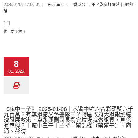
2025/01/08 17:00:31
|
-- Featured --
,
-- 香港台 --
,
不老影痴打邊爐
|
0條評
論
[...]
進一步了解
8
01, 2025
《瘋中三子》 2025-01-08｜水警中咗六合彩頭獎六千
九百萬？有無攪錯又係警隊中？特區政府大攪銀髮經
濟發展救港，卓永興副司長攪完垃圾就做組長，真係
有商機？｜瘋中三子｜主持：蔡浩樑（蔡蔡子）、阿
通、彭晴