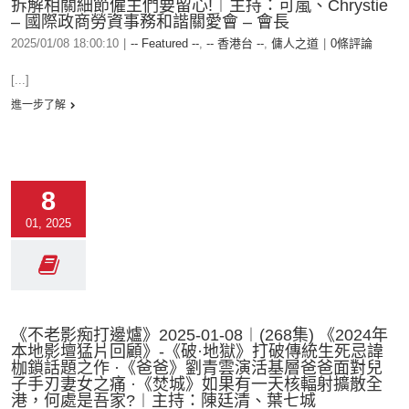
拆解相關細節僱主們要留心!︱主持：可嵐、Chrystie
– 國際政商勞資事務和諧關愛會 – 會長
2025/01/08 18:00:10
|
-- Featured --
,
-- 香港台 --
,
傭人之道
|
0條評論
[...]
進一步了解
8
01, 2025
《不老影痴打邊爐》2025-01-08︱(268集) 《2024年
本地影壇猛片回顧》-《破·地獄》打破傳統生死忌諱
枷鎖話題之作 ·《爸爸》劉青雲演活基層爸爸面對兒
子手刃妻女之痛 ·《焚城》如果有一天核輻射擴散全
港，何處是吾家?︱主持：陳廷清、葉七城