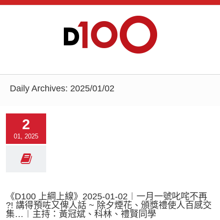
Daily Archives:
2025/01/02
2
01, 2025
《D100 上綱上線》2025-01-02︱一月一號叱咤不再
?! 講得預咗又俾人話 ~ 除夕煙花、頒獎禮使人百感交
集…︱主持：黃冠斌、科林、禮賢同學