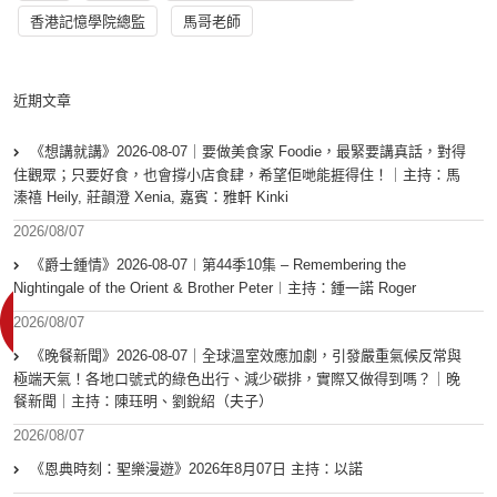
香港記憶學院總監
馬哥老師
近期文章
《想講就講》2026-08-07｜要做美食家 Foodie，最緊要講真話，對得
住觀眾；只要好食，也會撐小店食肆，希望佢哋能捱得住！｜主持：馬
溱禧 Heily, 莊韻澄 Xenia, 嘉賓：雅軒 Kinki
2026/08/07
《爵士鍾情》2026-08-07︱第44季10集 – Remembering the
Nightingale of the Orient & Brother Peter︱主持：鍾一諾 Roger
2026/08/07
《晚餐新聞》2026-08-07｜全球溫室效應加劇，引發嚴重氣候反常與
極端天氣！各地口號式的綠色出行、減少碳排，實際又做得到嗎？｜晚
餐新聞｜主持：陳珏明、劉銳紹（夫子）
2026/08/07
《恩典時刻：聖樂漫遊》2026年8月07日 主持：以諾