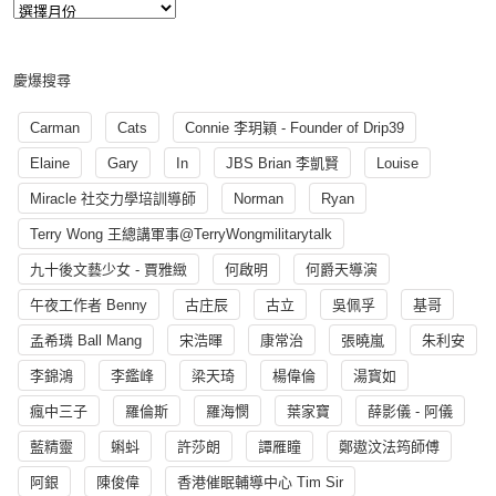
慶爆搜尋
Carman
Cats
Connie 李玥穎 - Founder of Drip39
Elaine
Gary
In
JBS Brian 李凱賢
Louise
Miracle 社交力學培訓導師
Norman
Ryan
Terry Wong 王總講軍事@TerryWongmilitarytalk
九十後文藝少女 - 賈雅緻
何啟明
何爵天導演
午夜工作者 Benny
古庄辰
古立
吳佩孚
基哥
孟希璘 Ball Mang
宋浩暉
康常治
張曉嵐
朱利安
李錦鴻
李鑑峰
梁天琦
楊偉倫
湯寳如
瘋中三子
羅倫斯
羅海憫
葉家寶
薛影儀 - 阿儀
藍精靈
蝌蚪
許莎朗
譚雁瞳
鄭遨汶法筠師傅
阿銀
陳俊偉
香港催眠輔導中心 Tim Sir