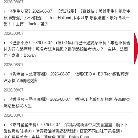
2026/08/07
《後生友聚》2026-08-07︱【第272集】《蜘蛛俠：英雄重生》絕對主
觀 觀後感（少少劇透）！Tom Holland 版本以來 最似漫畫、最好睇嘅一
集！｜主持：Jack、諾少
2026/08/07
《巴膠不敗》2026-08-07︱(第151集) 由巴士迷變身車長！年輕車長親
述入行心路歷程｜報名考試有幾難？邊啲路線最考功夫？︱主持：法蘭
西，嘉賓︰Bowan
2026/08/07
《香港台 – 聲音專欄》 2026-08-07｜ 信報CEO AI EJ Tech模擬經營
汽水機 AI即變狡猾
2026/08/07
《香港台 – 聲音專欄》 2026-08-07｜ 香港01 老齡化新視角 在高齡亞
洲活出精彩人生
2026/08/07
《來自星星美食》2026-08-07︱深圳高端新派中菜驚喜重重！脆卜卜
酸甜燈影咕嚕肉，堂弄黃油蟹黯然銷魂飯，搭配不同口味干邑名釀。︱
來自星星美食︱主持：陳俊偉 嘉賓：Philip Fung