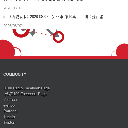
2026/08/07
《西城故事》2026-08-07︱第44季 第10集 ︱主持：沈西城
2026/08/07
COMMUNITY
D100 Radio Facebook Page
上環D100 Facebook Page
Youtube
e-shop
Patreon
TuneIn
Twitter