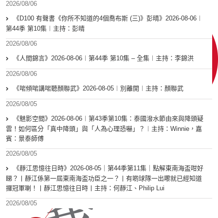
2026/08/06
《D100 有聲書《你所不知道的4個喬布斯 (三)》彭晴》2026-08-06︱
第44季 第10集︱主持：彭晴
2026/08/06
《人間錦言》2026-08-06︱第44季 第10集 – 全集︱主持：李錦洪
2026/08/06
《啱傾啱講啱聽顏聯武》2026-08-05︱別離開︱主持：顏聯武
2026/08/05
《魅影空間》2026-08-06︱第43季第10集：泰國潑水節由來與降頭疑
雲！如何區分「真中降頭」與「人為心理恐嚇」？︱主持：Winnie，嘉
賓：景泰師傅
2026/08/05
《靜江思憶往日時》2026-08-05｜第44季第11集｜點解東南海盃咁好
睇？丨靜江係第一屆東南海盃功臣之一？丨有啲球隊一出嚟就已經知道
攞冠軍喇！丨靜江思憶往日時丨主持：何靜江、Philip Lui
2026/08/05