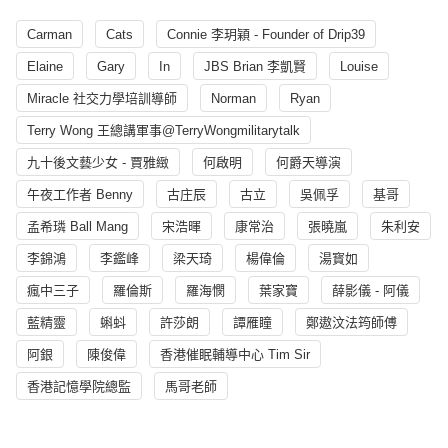
Carman
Cats
Connie 李玥穎 - Founder of Drip39
Elaine
Gary
In
JBS Brian 李凱賢
Louise
Miracle 社交力學培訓導師
Norman
Ryan
Terry Wong 王總講軍事@TerryWongmilitarytalk
九十後文藝少女 - 賈雅緻
何啟明
何爵天導演
午夜工作者 Benny
古庄辰
古立
吳佩孚
基哥
孟希璘 Ball Mang
宋浩暉
康常治
張曉嵐
朱利安
李錦鴻
李鑑峰
梁天琦
楊偉倫
湯寳如
瘋中三子
羅倫斯
羅海憫
葉家寶
薛影儀 - 阿儀
藍精靈
蝌蚪
許莎朗
譚雁瞳
鄭遨汶法筠師傅
阿銀
陳俊偉
香港催眠輔導中心 Tim Sir
香港記憶學院總監
馬哥老師