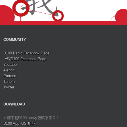
COMMUNITY
D100 Radio Facebook Page
上環D100 Facebook Page
Youtube
e-shop
Patreon
TuneIn
Twitter
DOWNLOAD
立即下載D100 app收聽精采節目！
D100 App iOS 用戶