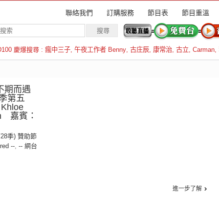
聯絡我們
訂購服務
節目表
節目重溫
D100 慶爆搜尋 :
瘋中三子
,
午夜工作者 Benny
,
古庄辰
,
康常治
,
古立
,
Carman
,
羅倫斯
：不期而遇
季第五
hloe
Kin 嘉賓：
第28季) 贊助節
red --
,
-- 網台
進一步了解