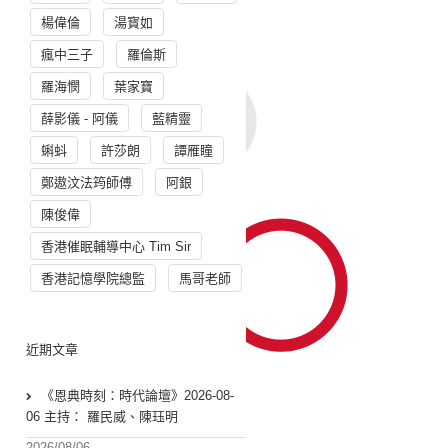
楊偉倫
湯寳如
瘋中三子
羅倫斯
羅海憫
葉家寶
薛影儀 - 阿儀
藍精靈
蝌蚪
許莎朗
譚雁瞳
鄭遨汶法筠師傅
阿銀
陳俊偉
香港催眠輔導中心 Tim Sir
香港記憶學院總監
馬哥老師
近期文章
《恩典時刻：時代論壇》2026-08-
06 主持： 羅民威、陳珏明
2026/08/06