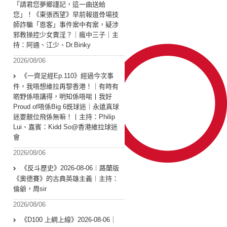
「請君您夢鄉謹記，這一曲送給
您」！《東張西望》早前報道骨場技
師詐騙「恩客」事件案中有案，疑涉
邪教操控少女賣淫？｜瘋中三子｜主
持：阿通、江少、Dr.Binky
2026/08/06
《一齊足經Ep.110》經過今次事
件，我唔想維拉再黎香港！｜有時有
啲野係唔講得，明知係唔啱丨我好
Proud of唔係Big 6既球迷｜永遠真球
迷要靚位飛係無嘛！丨主持：Philip
Lui、嘉賓：Kidd So@香港維拉球迷
會
2026/08/06
《反斗歷史》2026-08-06︱路蘭版
《奧德賽》的古典英雄主義︱主持：
倫爺，周sir
2026/08/06
《D100 上綱上線》2026-08-06｜