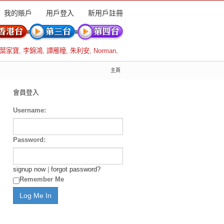
我的賬戶
用戶登入
新用戶註冊
葉家寶
,
李錦鴻
,
譚雁瞳
,
朱利安
,
Norman
,
主頁
會員登入
Username:
Password:
signup now
|
forgot password?
Remember Me