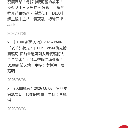
葵廣直擊！尋找冰糖葫蘆的故事！｜
火炙芝士三文魚卷 ~ 好食！｜禮賢
推介芒果奶西，涼透心！｜D100上
綱上線︱主持：黃冠斌、禮賢同學、
Jack
2026/08/06
《D100 新聞天地》2026-08-06｜
「老千計狀元才」Fun Coffee億元投
資騙局 與時並進可列入現代騙術大
全？受害苦主分享整個受騙過程！｜
D100新聞天地｜主持：李錦洪、陳
珏明
2026/08/06
《人間錦言》2026-08-06︱第44季
第10集E – 最後的尊嚴︱主持：李錦
洪
2026/08/06