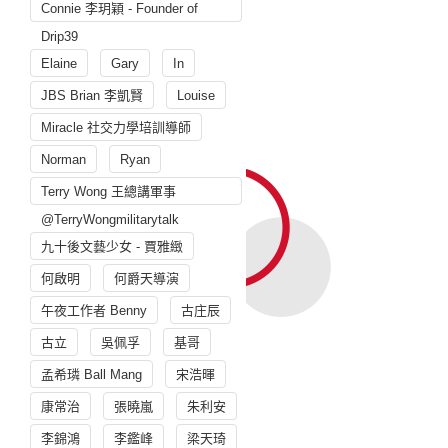
Connie 李玥穎 - Founder of
Drip39
Elaine
Gary
In
JBS Brian 李凱賢
Louise
Miracle 社交力學培訓導師
Norman
Ryan
Terry Wong 王總講軍事
@TerryWongmilitarytalk
九十後文藝少女 - 賈雅緻
何啟明
何爵天導演
午夜工作者 Benny
古庄辰
古立
吳佩孚
基哥
孟希璘 Ball Mang
宋浩暉
康常治
張曉嵐
朱利安
李錦鴻
李鑑峰
梁天琦