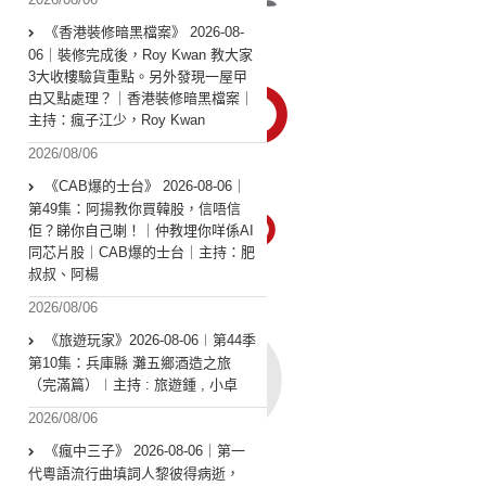
《香港裝修暗黑檔案》 2026-08-
06｜裝修完成後，Roy Kwan 教大家
3大收樓驗貨重點。另外發現一屋曱
甴又點處理？｜香港裝修暗黑檔案｜
主持：瘋子江少，Roy Kwan
2026/08/06
《CAB爆的士台》 2026-08-06｜
第49集：阿揚教你買韓股，信唔信
佢？睇你自己喇！｜仲教埋你咩係AI
同芯片股｜CAB爆的士台｜主持：肥
叔叔、阿楊
2026/08/06
《旅遊玩家》2026-08-06︱第44季
第10集：兵庫縣 灘五鄉酒造之旅
（完滿篇）︱主持 : 旅遊鍾 , 小卓
2026/08/06
《瘋中三子》 2026-08-06｜第一
代粵語流行曲填詞人黎彼得病逝，