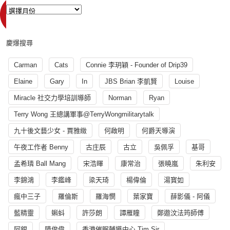
慶爆搜尋
Carman
Cats
Connie 李玥穎 - Founder of Drip39
Elaine
Gary
In
JBS Brian 李凱賢
Louise
Miracle 社交力學培訓導師
Norman
Ryan
Terry Wong 王總講軍事@TerryWongmilitarytalk
九十後文藝少女 - 賈雅緻
何啟明
何爵天導演
午夜工作者 Benny
古庄辰
古立
吳佩孚
基哥
孟希璘 Ball Mang
宋浩暉
康常治
張曉嵐
朱利安
李錦鴻
李鑑峰
梁天琦
楊偉倫
湯寳如
瘋中三子
羅倫斯
羅海憫
葉家寶
薛影儀 - 阿儀
藍精靈
蝌蚪
許莎朗
譚雁瞳
鄭遨汶法筠師傅
阿銀
陳俊偉
香港催眠輔導中心 Tim Sir