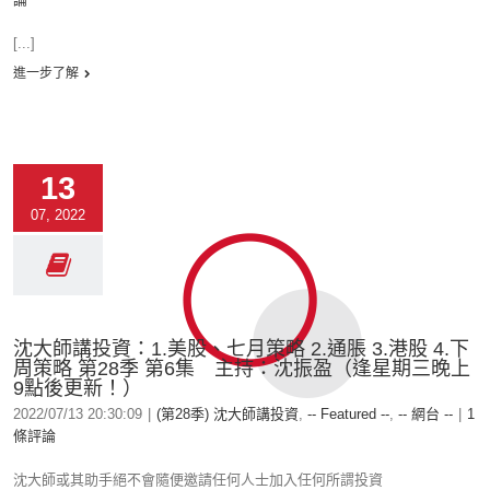
[...]
進一步了解
13
07, 2022
沈大師講投資：1.美股、七月策略 2.通脹 3.港股 4.下
周策略 第28季 第6集 主持：沈振盈（逢星期三晚上
9點後更新！）
2022/07/13 20:30:09
|
(第28季) 沈大師講投資
,
-- Featured --
,
-- 網台 --
|
1
條評論
沈大師或其助手絕不會隨便邀請任何人士加入任何所謂投資