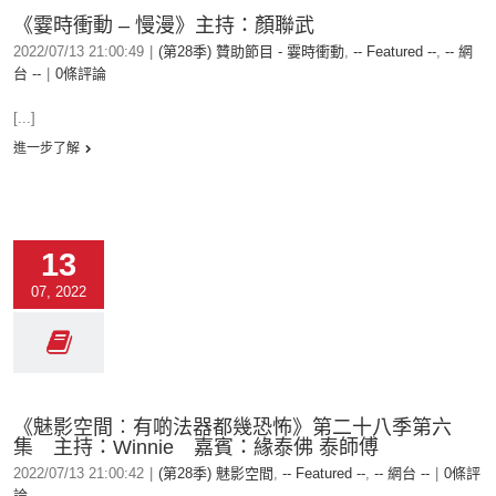
《霎時衝動 – 慢漫》主持：顏聯武
2022/07/13 21:00:49
|
(第28季) 贊助節目 - 霎時衝動
,
-- Featured --
,
-- 網
台 --
|
0條評論
[...]
進一步了解
13
07, 2022
《魅影空間︰有啲法器都幾恐怖》第二十八季第六
集 主持：Winnie 嘉賓：緣泰佛 泰師傅
2022/07/13 21:00:42
|
(第28季) 魅影空間
,
-- Featured --
,
-- 網台 --
|
0條評
論