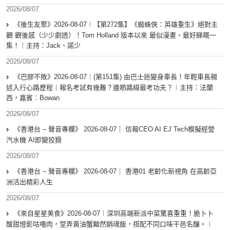
2026/08/07
《後生友聚》2026-08-07︱【第272集】《蜘蛛俠：英雄重生》絕對主
觀 觀後感（少少劇透）！Tom Holland 版本以來 最似漫畫、最好睇嘅一
集！｜主持：Jack、諾少
2026/08/07
《巴膠不敗》2026-08-07︱(第151集) 由巴士迷變身車長！年輕車長親
述入行心路歷程｜報名考試有幾難？邊啲路線最考功夫？︱主持：法蘭
西，嘉賓︰Bowan
2026/08/07
《香港台 – 聲音專欄》 2026-08-07｜ 信報CEO AI EJ Tech模擬經營
汽水機 AI即變狡猾
2026/08/07
《香港台 – 聲音專欄》 2026-08-07｜ 香港01 老齡化新視角 在高齡亞
洲活出精彩人生
2026/08/07
《來自星星美食》2026-08-07︱深圳高端新派中菜驚喜重重！脆卜卜
酸甜燈影咕嚕肉，堂弄黃油蟹黯然銷魂飯，搭配不同口味干邑名釀。︱