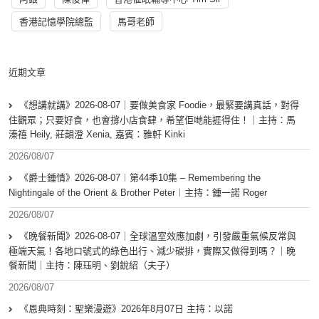
香港記憶學院總監
馬哥老師
近期文章
《想講就講》2026-08-07｜要做美食家 Foodie，最緊要講真話，對得
住觀眾；只要好食，也會撐小店食肆，希望佢哋能捱得住！｜主持：馬
溱禧 Heily, 莊韻澄 Xenia, 嘉賓：雅軒 Kinki
2026/08/07
《爵士鍾情》2026-08-07︱第44季10集 – Remembering the
Nightingale of the Orient & Brother Peter︱主持：鍾一諾 Roger
2026/08/07
《晚餐新聞》2026-08-07｜全球溫室效應加劇，引發嚴重氣候反常與
極端天氣！各地口號式的綠色出行、減少碳排，實際又做得到嗎？｜晚
餐新聞｜主持：陳珏明、劉銳紹（夫子）
2026/08/07
《恩典時刻：聖樂漫遊》2026年8月07日 主持：以諾