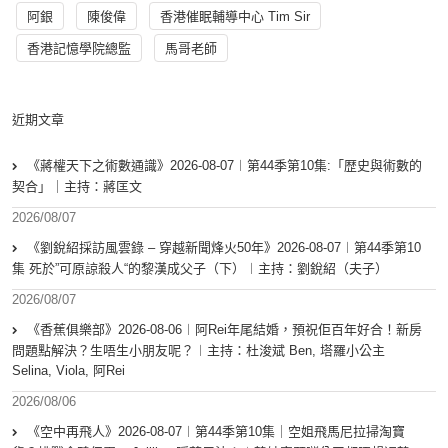
阿銀
陳俊偉
香港催眠輔導中心 Tim Sir
香港記憶學院總監
馬哥老師
近期文章
《蔣權天下之術數通識》2026-08-07︱第44季第10集:「歴史與術數的
契合」｜主持：蔣匡文
2026/08/07
《劉銳紹採訪風雲錄 – 穿越新聞烽火50年》2026-08-07︱第44季第10
集 死於”可原諒殺人“的黎漢成父子（下）︱主持：劉銳紹（夫子）
2026/08/07
《香蕉俱樂部》2026-08-06︱阿Rei年尾結婚，預祝佢百年好合！新房
問題點解決？生唔生小朋友呢？︱主持：杜浚斌 Ben, 塔羅小公主
Selina, Viola, 阿Rei
2026/08/06
《空中再飛人》2026-08-07︱第44季第10集｜空姐飛馬尼拉掃淘寶