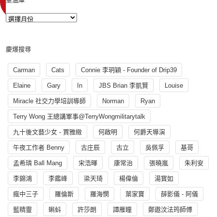
慶爆搜尋
Carman
Cats
Connie 李玥穎 - Founder of Drip39
Elaine
Gary
In
JBS Brian 李凱賢
Louise
Miracle 社交力學培訓導師
Norman
Ryan
Terry Wong 王總講軍事@TerryWongmilitarytalk
九十後文藝少女 - 賈雅緻
何啟明
何爵天導演
午夜工作者 Benny
古庄辰
古立
吳佩孚
基哥
孟希璘 Ball Mang
宋浩暉
康常治
張曉嵐
朱利安
李錦鴻
李鑑峰
梁天琦
楊偉倫
湯寳如
瘋中三子
羅倫斯
羅海憫
葉家寶
薛影儀 - 阿儀
藍精靈
蝌蚪
許莎朗
譚雁瞳
鄭遨汶法筠師傅