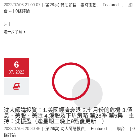
2022/07/06 21:00:07
|
(第28季) 贊助節目 - 霎時衝動
,
-- Featured --
,
-- 網
台 --
|
0條評論
[...]
進一步了解
6
07, 2022
沈大師講投資：1.美國經濟衰退 2.七月份的危機 3.債
息、美股、美匯 4.港股及下周策略 第28季 第5集 主
持：沈振盈（逢星期三晚上9點後更新！）
2022/07/06 20:30:46
|
(第28季) 沈大師講投資
,
-- Featured --
,
-- 網台 --
|
0
條評論