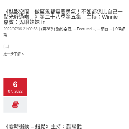
《魅影空間︰做厲鬼都需要勇氣！不如都係比自己一
點光好過啦！》第二十八季第五集 主持：Winnie
嘉賓：鬼眼妹妹 In
2022/07/06 21:00:58
|
(第28季) 魅影空間
,
-- Featured --
,
-- 網台 --
|
0條評
論
[...]
進一步了解
6
07, 2022
《霎時衝動 – 錯覺》主持：顏聯武