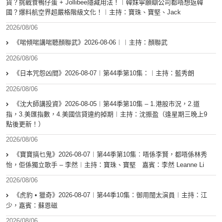
貨？挑戰食鴨仔蛋 + Jollibee隱藏用法！︱韓妹寧願瞓公司都唔想返韓
國？爆料航空界超嚴格階級文化！︱主持：寶珠、寶堅、Jack
2026/08/06
《啱傾啱講啱聽顏聯武》2026-08-06︱︱主持：顏聯武
2026/08/06
《日本咒怨凶間》2026-08-07︱第44季第10集：︱主持：藍秀朗
2026/08/06
《沈大師講投資》2026-08-05︱第44季第10集 – 1.港股市況，2.道
指，3.美匯指數，4.美國信貸違約掉期︱主持：沈振盈（逢星期三晚上9
點後更新！）
2026/08/06
《寶寶搞乜鬼》2026-08-07︱第44季第10集︰唔係李賢，都唔係林秀
怡，佢係獨立歌手 – 李然︱主持：寶珠、寶堅 嘉賓：李然 Leanne Li
2026/08/06
《虎豹 • 獵奇》2026-08-07︱第44季10集：御用闊太演員︱主持：江
少，嘉賓：蘇恩磁
2026/08/06