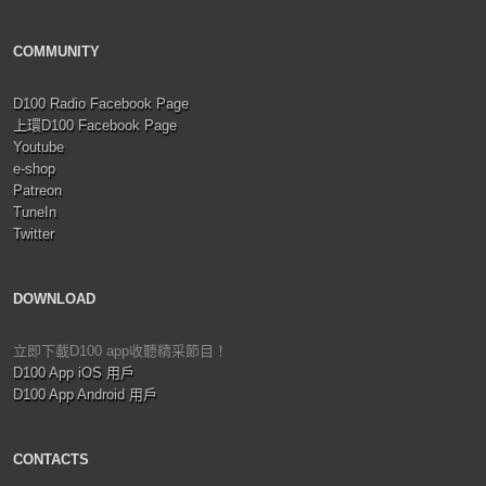
COMMUNITY
D100 Radio Facebook Page
上環D100 Facebook Page
Youtube
e-shop
Patreon
TuneIn
Twitter
DOWNLOAD
立即下載D100 app收聽精采節目！
D100 App iOS 用戶
D100 App Android 用戶
CONTACTS