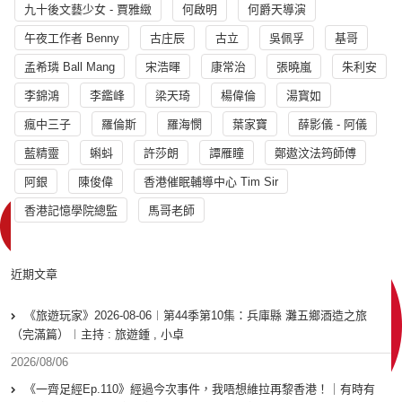
九十後文藝少女 - 賈雅緻
何啟明
何爵天導演
午夜工作者 Benny
古庄辰
古立
吳佩孚
基哥
孟希璘 Ball Mang
宋浩暉
康常治
張曉嵐
朱利安
李錦鴻
李鑑峰
梁天琦
楊偉倫
湯寳如
瘋中三子
羅倫斯
羅海憫
葉家寶
薛影儀 - 阿儀
藍精靈
蝌蚪
許莎朗
譚雁瞳
鄭遨汶法筠師傅
阿銀
陳俊偉
香港催眠輔導中心 Tim Sir
香港記憶學院總監
馬哥老師
近期文章
《旅遊玩家》2026-08-06︱第44季第10集：兵庫縣 灘五鄉酒造之旅
（完滿篇）︱主持 : 旅遊鍾 , 小卓
2026/08/06
《一齊足經Ep.110》經過今次事件，我唔想維拉再黎香港！｜有時有