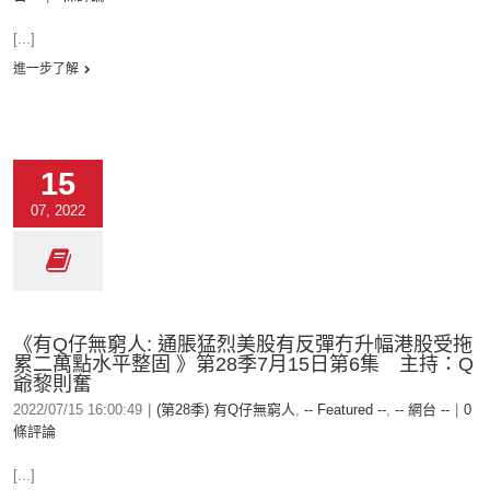
[...]
進一步了解
15
07, 2022
《有Q仔無窮人: 通脹猛烈美股有反彈冇升幅港股受拖
累二萬點水平整固 》第28季7月15日第6集 主持：Q
爺黎則奮
2022/07/15 16:00:49
|
(第28季) 有Q仔無窮人
,
-- Featured --
,
-- 網台 --
|
0
條評論
[...]