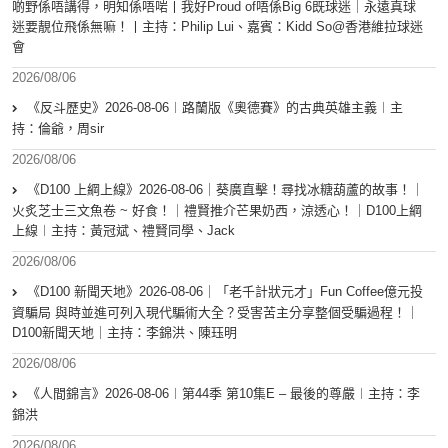
啲野係唔講得，明知係唔啱丨我好Proud of唔係Big 6既球迷｜永遠真球
迷要靚位飛係無嘛！丨主持：Philip Lui、嘉賓：Kidd So@香港維拉球迷
會
2026/08/06
《反斗歷史》2026-08-06︱路蘭版《奧德賽》的古典英雄主義︱主
持：倫爺，周sir
2026/08/06
《D100 上綱上線》2026-08-06｜葵廣直擊！尋找冰糖葫蘆的故事！｜
火炙芝士三文魚卷 ~ 好食！｜禮賢推介芒果奶西，涼透心！｜D100上綱
上線︱主持：黃冠斌、禮賢同學、Jack
2026/08/06
《D100 新聞天地》2026-08-06｜「老千計狀元才」Fun Coffee億元投
資騙局 與時並進可列入現代騙術大全？受害苦主分享整個受騙過程！｜
D100新聞天地｜主持：李錦洪、陳珏明
2026/08/06
《人間錦言》2026-08-06︱第44季 第10集E – 最後的尊嚴︱主持：李
錦洪
2026/08/06