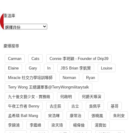
重溫庫
慶爆搜尋
Carman
Cats
Connie 李玥穎 - Founder of Drip39
Elaine
Gary
In
JBS Brian 李凱賢
Louise
Miracle 社交力學培訓導師
Norman
Ryan
Terry Wong 王總講軍事@TerryWongmilitarytalk
九十後文藝少女 - 賈雅緻
何啟明
何爵天導演
午夜工作者 Benny
古庄辰
古立
吳佩孚
基哥
孟希璘 Ball Mang
宋浩暉
康常治
張曉嵐
朱利安
李錦鴻
李鑑峰
梁天琦
楊偉倫
湯寳如