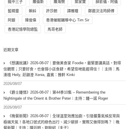
瘋中三子
羅倫斯
羅海憫
葉家寶
薛影儀 - 阿儀
藍精靈
蝌蚪
許莎朗
譚雁瞳
鄭遨汶法筠師傅
阿銀
陳俊偉
香港催眠輔導中心 Tim Sir
香港記憶學院總監
馬哥老師
近期文章
《想講就講》2026-08-07｜要做美食家 Foodie，最緊要講真話，對得
住觀眾；只要好食，也會撐小店食肆，希望佢哋能捱得住！｜主持：馬
溱禧 Heily, 莊韻澄 Xenia, 嘉賓：雅軒 Kinki
2026/08/07
《爵士鍾情》2026-08-07︱第44季10集 – Remembering the
Nightingale of the Orient & Brother Peter︱主持：鍾一諾 Roger
2026/08/07
《晚餐新聞》2026-08-07｜全球溫室效應加劇，引發嚴重氣候反常與
極端天氣！各地口號式的綠色出行、減少碳排，實際又做得到嗎？｜晚
餐新聞｜主持：陳珏明、劉銳紹（夫子）