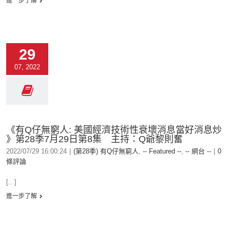
進一步了解
29
07, 2022
《有Q仔無窮人: 美國經濟技術性衰壞消息當好消息炒
》第28季7月29日第8集 主持：Q爺黎則奮
2022/07/29 16:00:24
|
(第28季) 有Q仔無窮人
,
-- Featured --
,
-- 網台 --
|
0
條評論
[...]
進一步了解