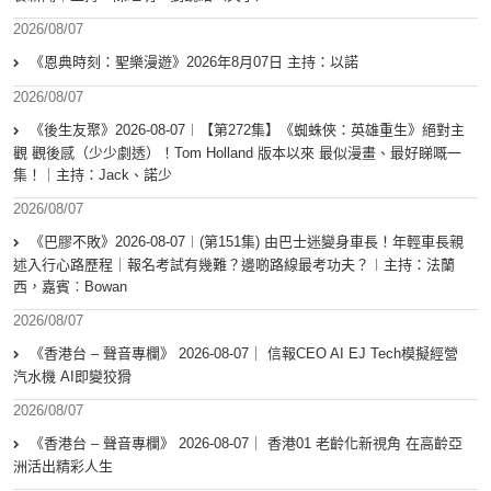
2026/08/07
《恩典時刻：聖樂漫遊》2026年8月07日 主持：以諾
2026/08/07
《後生友聚》2026-08-07︱【第272集】《蜘蛛俠：英雄重生》絕對主
觀 觀後感（少少劇透）！Tom Holland 版本以來 最似漫畫、最好睇嘅一
集！｜主持：Jack、諾少
2026/08/07
《巴膠不敗》2026-08-07︱(第151集) 由巴士迷變身車長！年輕車長親
述入行心路歷程｜報名考試有幾難？邊啲路線最考功夫？︱主持：法蘭
西，嘉賓︰Bowan
2026/08/07
《香港台 – 聲音專欄》 2026-08-07｜ 信報CEO AI EJ Tech模擬經營
汽水機 AI即變狡猾
2026/08/07
《香港台 – 聲音專欄》 2026-08-07｜ 香港01 老齡化新視角 在高齡亞
洲活出精彩人生