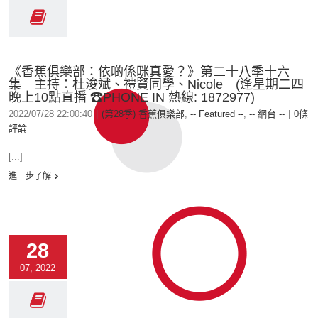
《香蕉俱樂部：依啲係咪真愛？》第二十八季十六
集 主持：杜浚斌、禮賢同學、Nicole (逢星期二四
晚上10點直播 ☎PHONE IN 熱線: 1872977)
2022/07/28 22:00:40
|
(第28季) 香蕉俱樂部
,
-- Featured --
,
-- 網台 --
|
0條
評論
[...]
進一步了解
28
07, 2022