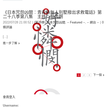
《日本咒怨凶間︰青森縣無人別墅撥出求救電話》第
二十八季第八集 主持：藍秀朗
2022/07/28 21:00:52
|
(第28季) 日本咒怨凶間
,
-- Featured --
,
-- 網台 --
|
0
條評論
[...]
進一步了解
下一個
1
2
3
會員登入
Username: