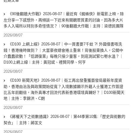
近期文章
《90後翻牆大作戰》2026-08-07︱最近有《蜘蛛俠》新電影上映，除
左分享一下感想外，再傾談一下近來有關觀眾質素的討論，因為多大片
多人入場所以特別多奇怪情況？︱90後翻牆大作戰︱主持：梁德民團隊
2026/08/07
《D100 上綱上線》2026-08-07｜中一買書要7千蚊 ?! 外國借書唔洗
錢！香港幾時做到？｜大富豪夜總會捲土重來！背後股東換人，公關中
介蠢蠢欲動！「低調復業」每晚只接少量客，到底測試緊乜嘢水溫？｜
D100上綱上線︱主持：黃冠斌、禮賢同學、何亨
2026/08/07
《D100 新聞天地》2026-08-07｜街工再出發重獲藝發局最新年度資
助，香港由治及興政策開始從寬？入境數據顯示外籍人士獲港工作簽證
比五年前翻倍，海外真專才回流代表新香港環境真轉好？｜D100新聞天
地｜主持：李錦洪、C朗
2026/08/07
《蔣權天下之術數通識》2026-08-07︱第44季第10集:「歴史與術數的
契合」｜主持：蔣匡文
2026/08/07