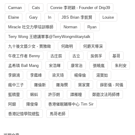
Carman
Cats
Connie 李玥穎 - Founder of Drip39
Elaine
Gary
In
JBS Brian 李凱賢
Louise
Miracle 社交力學培訓導師
Norman
Ryan
Terry Wong 王總講軍事@TerryWongmilitarytalk
九十後文藝少女 - 賈雅緻
何啟明
何爵天導演
午夜工作者 Benny
古庄辰
古立
吳佩孚
基哥
孟希璘 Ball Mang
宋浩暉
康常治
張曉嵐
朱利安
李錦鴻
李鑑峰
梁天琦
楊偉倫
湯寳如
瘋中三子
羅倫斯
羅海憫
葉家寶
薛影儀 - 阿儀
藍精靈
蝌蚪
許莎朗
譚雁瞳
鄭遨汶法筠師傅
阿銀
陳俊偉
香港催眠輔導中心 Tim Sir
香港記憶學院總監
馬哥老師