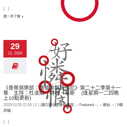
[...]
進一步了解
29
12, 2020
《香蕉俱樂部：邊個攻擊我全尼》第二十二季第十一
集 主持：杜浚斌、科林、基斯 (逢星期一二四晚
上10點更新)
2020/12/29 22:00:11
|
(第22季) 香蕉俱樂部
,
-- Featured --
,
-- 網台 --
|
0條
評論
[...]