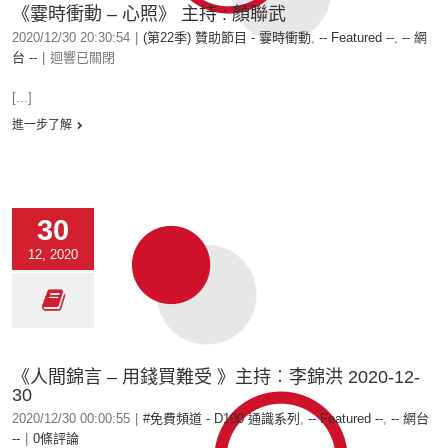
《霎時衝動 – 心照》 主持 : 顏聯武
2020/12/30 20:30:54
|
(第22季) 贊助節目 - 霎時衝動
,
-- Featured --
,
-- 網
台 --
|
迴響已關閉
[...]
進一步了解
30
12, 2020
《人間錦言 – 用錢買難受 》主持︰李錦洪 2020-12-
30
2020/12/30 00:00:55
|
#免費頻道 - D100 通識系列
,
-- Featured --
,
-- 網台
--
|
0條評論