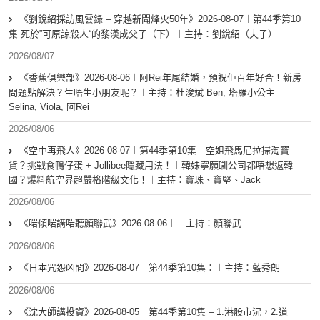
《劉銳紹採訪風雲錄 – 穿越新聞烽火50年》2026-08-07︱第44季第10
集 死於”可原諒殺人“的黎漢成父子（下）︱主持：劉銳紹（夫子）
2026/08/07
《香蕉俱樂部》2026-08-06︱阿Rei年尾結婚，預祝佢百年好合！新房
問題點解決？生唔生小朋友呢？︱主持：杜浚斌 Ben, 塔羅小公主
Selina, Viola, 阿Rei
2026/08/06
《空中再飛人》2026-08-07︱第44季第10集｜空姐飛馬尼拉掃淘寶
貨？挑戰食鴨仔蛋 + Jollibee隱藏用法！︱韓妹寧願瞓公司都唔想返韓
國？爆料航空界超嚴格階級文化！︱主持：寶珠、寶堅、Jack
2026/08/06
《啱傾啱講啱聽顏聯武》2026-08-06︱︱主持：顏聯武
2026/08/06
《日本咒怨凶間》2026-08-07︱第44季第10集：︱主持：藍秀朗
2026/08/06
《沈大師講投資》2026-08-05︱第44季第10集 – 1.港股市況，2.道