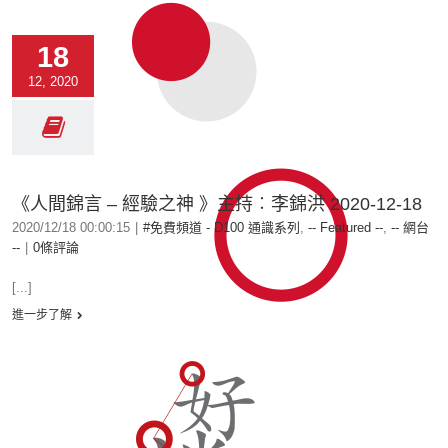
18
12, 2020
《人間錦言 – 經驗之神 》主持︰李錦洪 2020-12-18
2020/12/18 00:00:15
|
#免費頻道 - D100 通識系列
,
-- Featured --
,
-- 網台
--
|
0條評論
[...]
進一步了解