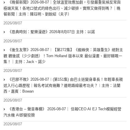
《晚餐新聞》2026-08-07｜全球溫室效應加劇，引發嚴重氣候反常與
極端天氣！各地口號式的綠色出行、減少碳排，實際又做得到嗎？｜晚
餐新聞｜主持：陳珏明、劉銳紹（夫子）
2026/08/07
《恩典時刻：聖樂漫遊》2026年8月07日 主持：以諾
2026/08/07
《後生友聚》2026-08-07︱【第272集】《蜘蛛俠：英雄重生》絕對主
觀 觀後感（少少劇透）！Tom Holland 版本以來 最似漫畫、最好睇嘅一
集！｜主持：Jack、諾少
2026/08/07
《巴膠不敗》2026-08-07︱(第151集) 由巴士迷變身車長！年輕車長親
述入行心路歷程｜報名考試有幾難？邊啲路線最考功夫？︱主持：法蘭
西，嘉賓︰Bowan
2026/08/07
《香港台 – 聲音專欄》 2026-08-07｜ 信報CEO AI EJ Tech模擬經營
汽水機 AI即變狡猾
2026/08/07