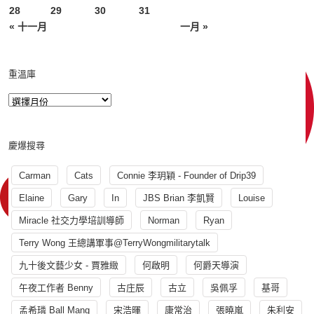
28
29
30
31
« 十一月
一月 »
重溫庫
慶爆搜尋
Carman
Cats
Connie 李玥穎 - Founder of Drip39
Elaine
Gary
In
JBS Brian 李凱賢
Louise
Miracle 社交力學培訓導師
Norman
Ryan
Terry Wong 王總講軍事@TerryWongmilitarytalk
九十後文藝少女 - 賈雅緻
何啟明
何爵天導演
午夜工作者 Benny
古庄辰
古立
吳佩孚
基哥
孟希璘 Ball Mang
宋浩暉
康常治
張曉嵐
朱利安