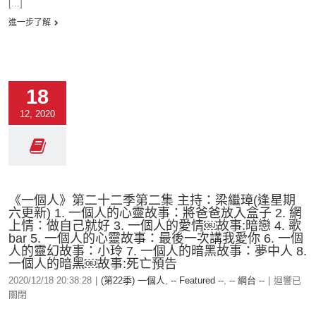
[...]
進一步了解
18
12, 2020
《一個人》第二十二季第二集 主持：梁繼璋(逢星期
六更新) 1. 一個人的心靈故事：將爸爸放入盒子 2. 網
上情：做自己就好 3. 一個人的愛情￼故事:暗戀 4. 歌
bar 5. 一個人的心靈故事：最後一次講我愛你 6. 一個
人的靈幻故事：小玲 7. 一個人的暗黑故事：夢中人 8.
一個人的暗黑￼故事:死亡預告
2020/12/18 20:38:28
|
(第22季) 一個人
,
-- Featured --
,
-- 網台 --
|
迴響已
關閉