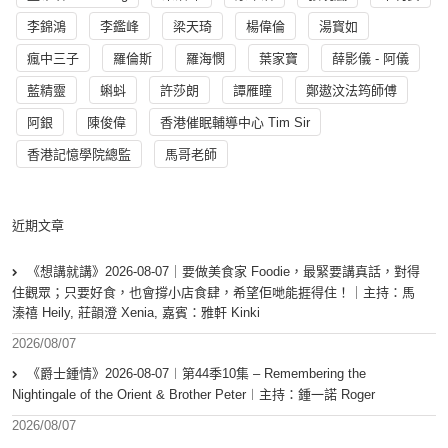
李錦鴻
李鑑峰
梁天琦
楊偉倫
湯寳如
瘋中三子
羅倫斯
羅海憫
葉家寶
薛影儀 - 阿儀
藍精靈
蝌蚪
許莎朗
譚雁瞳
鄭遨汶法筠師傅
阿銀
陳俊偉
香港催眠輔導中心 Tim Sir
香港記憶學院總監
馬哥老師
近期文章
《想講就講》2026-08-07｜要做美食家 Foodie，最緊要講真話，對得
住觀眾；只要好食，也會撐小店食肆，希望佢哋能捱得住！｜主持：馬
溱禧 Heily, 莊韻澄 Xenia, 嘉賓：雅軒 Kinki
2026/08/07
《爵士鍾情》2026-08-07︱第44季10集 – Remembering the
Nightingale of the Orient & Brother Peter︱主持：鍾一諾 Roger
2026/08/07