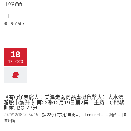
-
|
0條評論
[...]
進一步了解
18
12, 2020
《有Q仔無窮人︰美滙走弱商品虛擬貨幣大升大水漫
灌股巿續升 》第22季12月19日第2集 主持：Q爺黎
則奮, BC, 小米
2020/12/18 20:54:15
|
(第22季) 有Q仔無窮人
,
-- Featured --
,
-- 網台 --
|
0
條評論