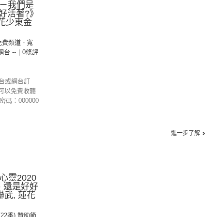
20－我們是
好活著?》
蓮花少東金
免費頻道 - 寬
 網台 --
|
0條評
港台或網台訂
可以免費收聽
密碼：000000
進一步了解
心靈2020
、還是好好
聯武, 蓮花
第22季) 贊助節