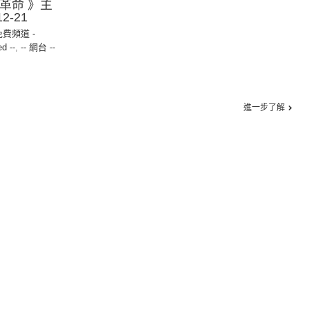
學革命 》主
2-21
免費頻道 -
ed --
,
-- 網台 --
進一步了解