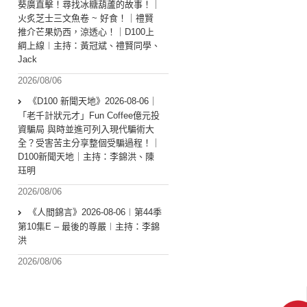
葵廣直擊！尋找冰糖葫蘆的故事！｜
火炙芝士三文魚卷 ~ 好食！｜禮賢
推介芒果奶西，涼透心！｜D100上
綱上線︱主持：黃冠斌、禮賢同學、
Jack
2026/08/06
《D100 新聞天地》2026-08-06｜
「老千計狀元才」Fun Coffee億元投
資騙局 與時並進可列入現代騙術大
全？受害苦主分享整個受騙過程！｜
D100新聞天地｜主持：李錦洪、陳
珏明
2026/08/06
《人間錦言》2026-08-06︱第44季
第10集E – 最後的尊嚴︱主持：李錦
洪
2026/08/06