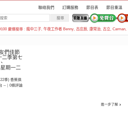
聯絡我們
訂購服務
節目表
節目重溫
D100 慶爆搜尋 :
瘋中三子
,
午夜工作者 Benny
,
古庄辰
,
康常治
,
古立
,
Carman
,
羅倫斯
友們佳節
十二季第七
、
(逢星期一二
第22季) 香蕉俱
台 --
|
0條評論
進一步了解