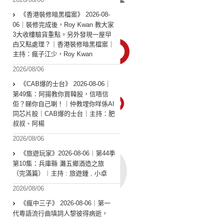
《香港裝修暗黑檔案》 2026-08-
06｜裝修完成後，Roy Kwan 教大家
3大收樓驗貨重點。另外發現一屋曱
甴又點處理？｜香港裝修暗黑檔案｜
主持：瘋子江少，Roy Kwan
2026/08/06
《CAB爆的士台》 2026-08-06｜
第49集：阿揚教你買韓股，信唔信
佢？睇你自己喇！｜仲教埋你咩係AI
同芯片股｜CAB爆的士台｜主持：肥
叔叔、阿楊
2026/08/06
《旅遊玩家》2026-08-06︱第44季
第10集：兵庫縣 灘五鄉酒造之旅
（完滿篇）︱主持 : 旅遊鍾 , 小卓
2026/08/06
《瘋中三子》 2026-08-06｜第一
代粵語流行曲填詞人黎彼得病逝，