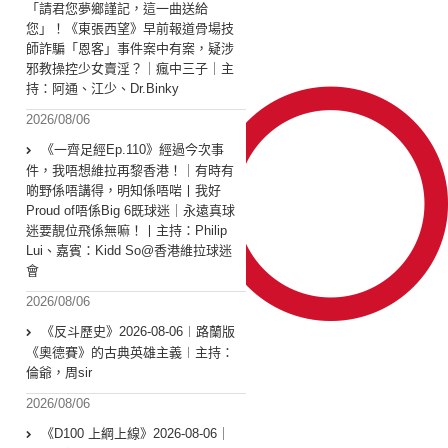
「請君您夢鄉謹記，這一曲送給
您」！《東張西望》早前報道骨場技
師詐騙「恩客」事件案中有案，疑涉
邪教操控少女賣淫？｜瘋中三子｜主
持：阿通、江少、Dr.Binky
2026/08/06
《一齊足經Ep.110》經過今次事
件，我唔想維拉再黎香港！｜有時有
啲野係唔講得，明知係唔啱丨我好
Proud of唔係Big 6既球迷｜永遠真球
迷要靚位飛係無嘛！丨主持：Philip
Lui、嘉賓：Kidd So@香港維拉球迷
會
2026/08/06
《反斗歷史》2026-08-06︱路蘭版
《奧德賽》的古典英雄主義︱主持：
倫爺，周sir
2026/08/06
《D100 上綱上線》2026-08-06｜