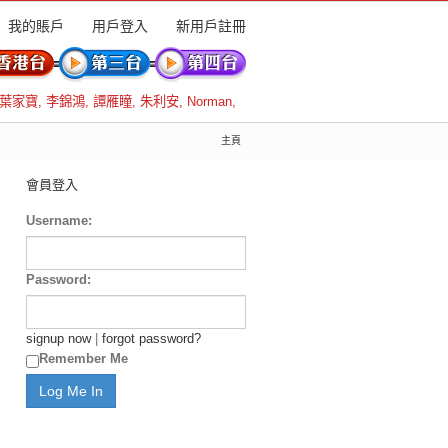
我的賬戶
用戶登入
新用戶註冊
葉家寶
,
李錦鴻
,
譚雁瞳
,
朱利安
,
Norman
,
主頁
會員登入
Username:
Password:
signup now
|
forgot password?
Remember Me