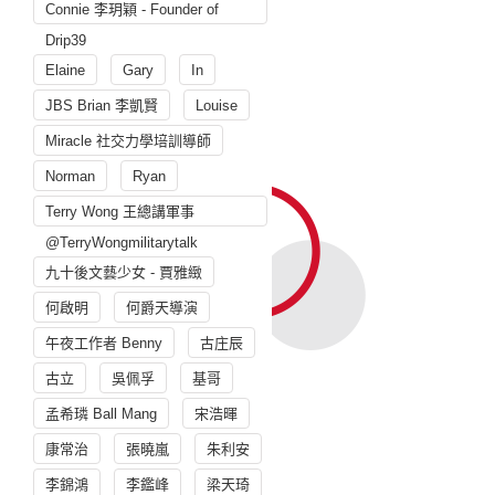
Connie 李玥穎 - Founder of
Drip39
Elaine
Gary
In
JBS Brian 李凱賢
Louise
Miracle 社交力學培訓導師
Norman
Ryan
Terry Wong 王總講軍事
@TerryWongmilitarytalk
九十後文藝少女 - 賈雅緻
何啟明
何爵天導演
午夜工作者 Benny
古庄辰
古立
吳佩孚
基哥
孟希璘 Ball Mang
宋浩暉
康常治
張曉嵐
朱利安
李錦鴻
李鑑峰
梁天琦