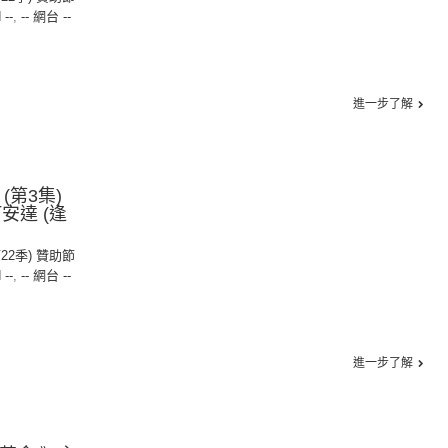
 --
,
-- 網台 --
進一步了解
(第3集)
安達 (逢
第22季) 贊助節
 --
,
-- 網台 --
進一步了解