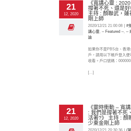
《寬講心靈 : 20
21
撐著不死、還是好
主持 : 顏聯武，
12, 2020
剛上師
2020/12/21 21:00:08
|
#
講心靈
,
-- Featured --
,
--
論
如果你不是PBS台、香
戶，請用以下帳戶登入便
收看。戶口號碼：000000
[...]
《霎時衝動 – 寬講
21
: 我們是撐著不死
活著?》 主持 : 顏
12, 2020
少東金剛上師
2020/12/21 20:30:36
|
(