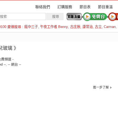
聯絡我們
訂購服務
節目表
節目重溫
D100 慶爆搜尋 :
瘋中三子
,
午夜工作者 Benny
,
古庄辰
,
康常治
,
古立
,
Carman
,
羅倫斯
鳥兒玻璃 》
免費頻道 -
ed --
,
-- 網台 --
進一步了解