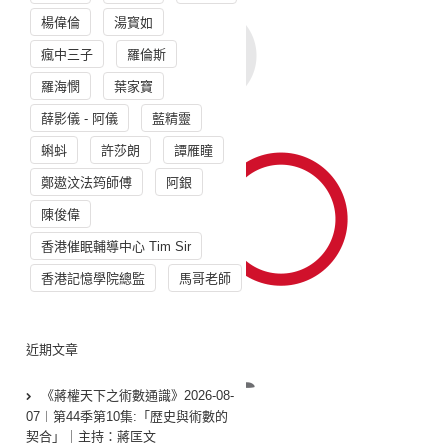
楊偉倫
湯寳如
瘋中三子
羅倫斯
羅海憫
葉家寶
薛影儀 - 阿儀
藍精靈
蝌蚪
許莎朗
譚雁瞳
鄭遨汶法筠師傅
阿銀
陳俊偉
香港催眠輔導中心 Tim Sir
香港記憶學院總監
馬哥老師
近期文章
《蔣權天下之術數通識》2026-08-
07︱第44季第10集:「歴史與術數的
契合」｜主持：蔣匡文