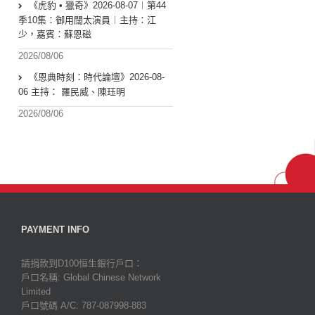
《虎豹 • 獵奇》2026-08-07︱第44
季10集：御用闊太演員︱主持：江
少，嘉賓：蘇恩磁
2026/08/06
《恩典時刻：時代論壇》2026-08-
06 主持： 羅民威、陳珏明
2026/08/06
PAYMENT INFO
請捐款到D100恒生銀行戶口：
戶口名稱: Global Chinese Network
Limited
戶口號碼 A/C: 787-087998-883