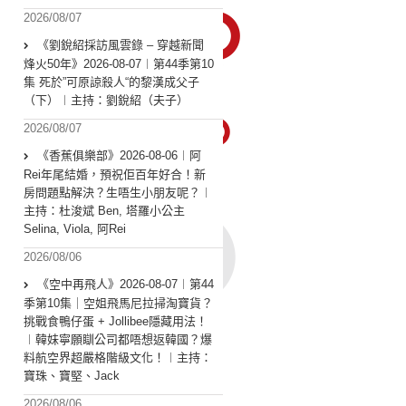
2026/08/07
《劉銳紹採訪風雲錄 – 穿越新聞
烽火50年》2026-08-07︱第44季第10
集 死於”可原諒殺人“的黎漢成父子
（下）︱主持：劉銳紹（夫子）
2026/08/07
《香蕉俱樂部》2026-08-06︱阿
Rei年尾結婚，預祝佢百年好合！新
房問題點解決？生唔生小朋友呢？︱
主持：杜浚斌 Ben, 塔羅小公主
Selina, Viola, 阿Rei
2026/08/06
《空中再飛人》2026-08-07︱第44
季第10集｜空姐飛馬尼拉掃淘寶貨？
挑戰食鴨仔蛋 + Jollibee隱藏用法！
︱韓妹寧願瞓公司都唔想返韓國？爆
料航空界超嚴格階級文化！︱主持：
寶珠、寶堅、Jack
2026/08/06