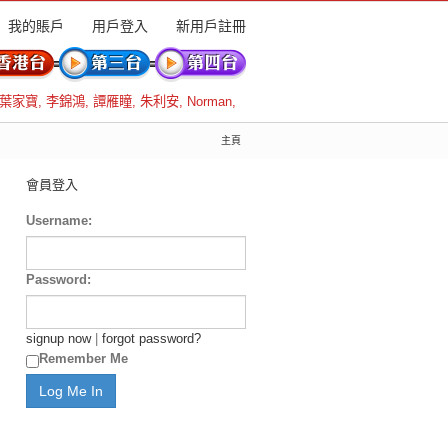
我的賬戶
用戶登入
新用戶註冊
葉家寶
,
李錦鴻
,
譚雁瞳
,
朱利安
,
Norman
,
主頁
會員登入
Username:
Password:
signup now
|
forgot password?
Remember Me