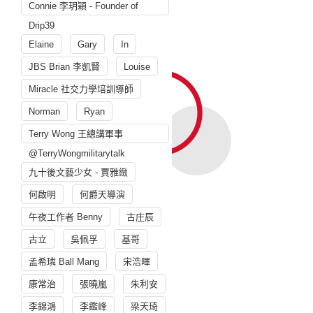
Connie 李玥穎 - Founder of
Drip39
Elaine
Gary
In
JBS Brian 李凱賢
Louise
Miracle 社交力學培訓導師
Norman
Ryan
Terry Wong 王總講軍事
@TerryWongmilitarytalk
九十後文藝少女 - 賈雅緻
何啟明
何爵天導演
午夜工作者 Benny
古庄辰
古立
吳佩孚
基哥
孟希璘 Ball Mang
宋浩暉
康常治
張曉嵐
朱利安
李錦鴻
李鑑峰
梁天琦