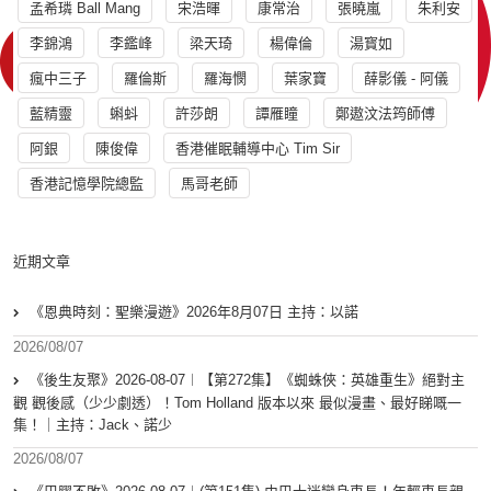
孟希璘 Ball Mang
宋浩暉
康常治
張曉嵐
朱利安
李錦鴻
李鑑峰
梁天琦
楊偉倫
湯寳如
瘋中三子
羅倫斯
羅海憫
葉家寶
薛影儀 - 阿儀
藍精靈
蝌蚪
許莎朗
譚雁瞳
鄭遨汶法筠師傅
阿銀
陳俊偉
香港催眠輔導中心 Tim Sir
香港記憶學院總監
馬哥老師
近期文章
《恩典時刻：聖樂漫遊》2026年8月07日 主持：以諾
2026/08/07
《後生友聚》2026-08-07︱【第272集】《蜘蛛俠：英雄重生》絕對主
觀 觀後感（少少劇透）！Tom Holland 版本以來 最似漫畫、最好睇嘅一
集！｜主持：Jack、諾少
2026/08/07