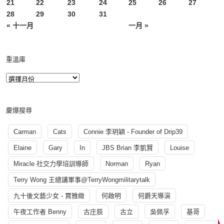
21
22
23
24
25
26
27
28
29
30
31
« 十一月
一月 »
重溫庫
慶爆搜尋
Carman
Cats
Connie 李玥穎 - Founder of Drip39
Elaine
Gary
In
JBS Brian 李凱賢
Louise
Miracle 社交力學培訓導師
Norman
Ryan
Terry Wong 王總講軍事@TerryWongmilitarytalk
九十後文藝少女 - 賈雅緻
何啟明
何爵天導演
午夜工作者 Benny
古庄辰
古立
吳佩孚
基哥