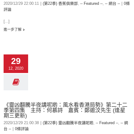
2020/12/29 22:00:11
|
(第22季) 香蕉俱樂部
,
-- Featured --
,
-- 網台 --
|
0條
評論
[...]
進一步了解
29
12, 2020
《靈凶翻騰半夜講呢啲：風水看香港局勢》第二十二
季第四集 主持：何慕詩 嘉賓：鄭遨汶先生 (逢星
期三更新)
2020/12/29 21:00:38
|
(第22季) 靈凶翻騰半夜講呢啲
,
-- Featured --
,
-- 網
台 --
|
0條評論