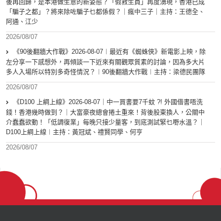
後再回歸，是本港做生意的新姿態？「假救生員」再度湧現，香港已成
「騙子之都」？將來除咗騙子乜都係假？｜瘋中三子｜主持：王德全、
阿通、江少
2026/08/07
《90後翻牆大作戰》2026-08-07︱最近有《蜘蛛俠》新電影上映，除
左分享一下感想外，再傾談一下近來有關觀眾質素的討論，因為多大片
多人入場所以特別多奇怪情況？︱90後翻牆大作戰︱主持：梁德民團隊
2026/08/07
《D100 上綱上線》2026-08-07｜中一買書要7千蚊 ?! 外國借書唔洗
錢！香港幾時做到？｜大富豪夜總會捲土重來！背後股東換人，公關中
介蠢蠢欲動！「低調復業」每晚只接少量客，到底測試緊乜嘢水溫？｜
D100上綱上線︱主持：黃冠斌、禮賢同學、何亨
2026/08/07