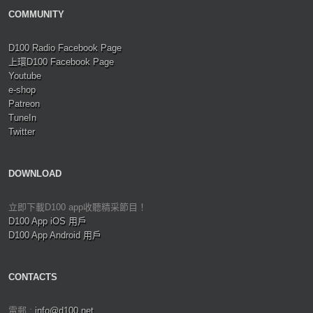
COMMUNITY
D100 Radio Facebook Page
上環D100 Facebook Page
Youtube
e-shop
Patreon
TuneIn
Twitter
DOWNLOAD
立即下載D100 app收聽精采節目！
D100 App iOS 用戶
D100 App Android 用戶
CONTACTS
電郵 :
info@d100.net