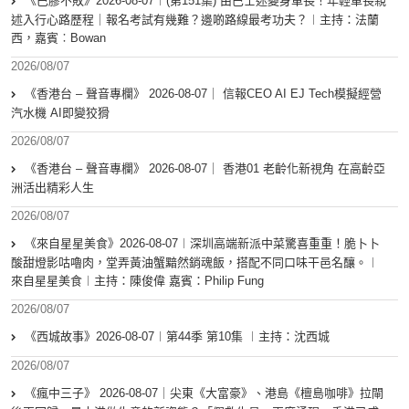
《巴膠不敗》2026-08-07︱(第151集) 由巴士迷變身車長！年輕車長親
述入行心路歷程｜報名考試有幾難？邊啲路線最考功夫？︱主持：法蘭
西，嘉賓︰Bowan
2026/08/07
《香港台 – 聲音專欄》 2026-08-07｜ 信報CEO AI EJ Tech模擬經營
汽水機 AI即變狡猾
2026/08/07
《香港台 – 聲音專欄》 2026-08-07｜ 香港01 老齡化新視角 在高齡亞
洲活出精彩人生
2026/08/07
《來自星星美食》2026-08-07︱深圳高端新派中菜驚喜重重！脆卜卜
酸甜燈影咕嚕肉，堂弄黃油蟹黯然銷魂飯，搭配不同口味干邑名釀。︱
來自星星美食︱主持：陳俊偉 嘉賓：Philip Fung
2026/08/07
《西城故事》2026-08-07︱第44季 第10集 ︱主持：沈西城
2026/08/07
《瘋中三子》 2026-08-07｜尖東《大富豪》、港島《檀島咖啡》拉閘