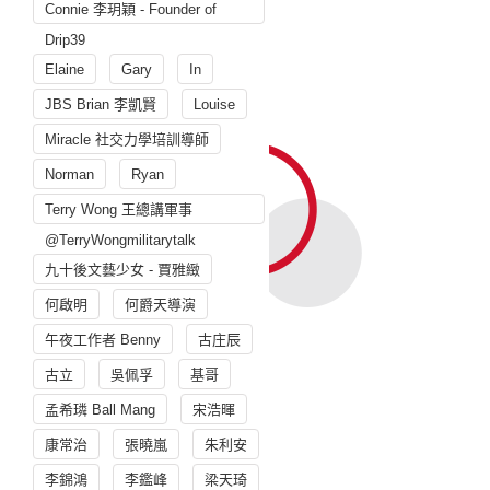
Connie 李玥穎 - Founder of
Drip39
Elaine
Gary
In
JBS Brian 李凱賢
Louise
Miracle 社交力學培訓導師
Norman
Ryan
Terry Wong 王總講軍事
@TerryWongmilitarytalk
九十後文藝少女 - 賈雅緻
何啟明
何爵天導演
午夜工作者 Benny
古庄辰
古立
吳佩孚
基哥
孟希璘 Ball Mang
宋浩暉
康常治
張曉嵐
朱利安
李錦鴻
李鑑峰
梁天琦