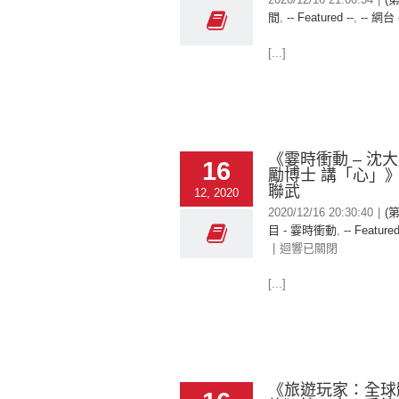
間
,
-- Featured --
,
-- 網台 
[...]
《霎時衝動 – 沈
16
勵博士 講「心」》 
聯武
12, 2020
2020/12/16 20:30:40
|
(
目 - 霎時衝動
,
-- Featured
|
迴響已關閉
[...]
《旅遊玩家：全球