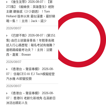
《後生友聚》2026-08-07︱【第
272集】《蜘蛛俠：英雄重生》絕對
主觀 觀後感（少少劇透）！Tom
Holland 版本以來 最似漫畫、最好睇
嘅一集！｜主持：Jack、諾少
2026/08/07
《巴膠不敗》2026-08-07︱(第151
集) 由巴士迷變身車長！年輕車長親
述入行心路歷程｜報名考試有幾難？
邊啲路線最考功夫？︱主持：法蘭
西，嘉賓︰Bowan
2026/08/07
《香港台 – 聲音專欄》 2026-08-
07｜ 信報CEO AI EJ Tech模擬經營
汽水機 AI即變狡猾
2026/08/07
《香港台 – 聲音專欄》 2026-08-
07｜ 香港01 老齡化新視角 在高齡亞
洲活出精彩人生