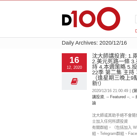
Daily Archives:
2020/12/16
沈大師講投資: 1
16
2.美元死路一條 3
持 4.本週策略 5.
12, 2020
22季 第二集 主
（逢星期三晚上9
新!）
2020/12/16 21:00:49
|
(
講投資
,
-- Featured --
,
--
論
沈大師或其助手絕不會隨
士加入任何所謂投資
有關群組，（包括加入 Wha
組、Telegram群組、Fac