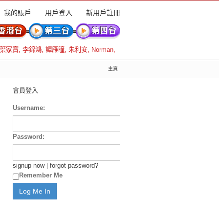
我的賬戶
用戶登入
新用戶註冊
葉家寶
,
李錦鴻
,
譚雁瞳
,
朱利安
,
Norman
,
主頁
會員登入
Username:
Password:
signup now
|
forgot password?
Remember Me