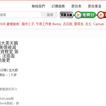
聯絡我們
訂購服務
節目表
節目重溫
D100 慶爆搜尋 :
瘋中三子
,
午夜工作者 Benny
,
古庄辰
,
康常治
,
古立
,
Carman
,
羅倫斯
.兩大黑天鵝
.美債被減
投資教室 第
持：沈振盈
點後更
第22季) 沈大師
 網台 --
|
3 評
便邀請任何人
tsapp群
ebook群組、微