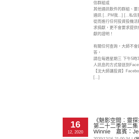
信群組或
其他通訊軟件的群組、要
通訊 [...PM我...] [...私
從而進行任何投資投機活
求捐獻，更不會要求提供
獻的證明！
有關任何查詢，大師不會
答，
請在每週星期三 下午5時
人訊息的方式發送到Faceb
【沈大師講投資】Facebo
[...]
《魅影空間︰靈探探
16
第二十二季第二集
Winnie 嘉賓：Jea
12, 2020
2020/12/16 21:00:34
|
(