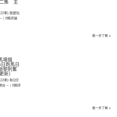
二集 主
第22季) 旅遊玩
--
|
0條評論
進一步了解
馬場搵
16日跑馬日
爺黎則奮
更新）
第22季) 有Q仔
 網台 --
|
0條評
進一步了解