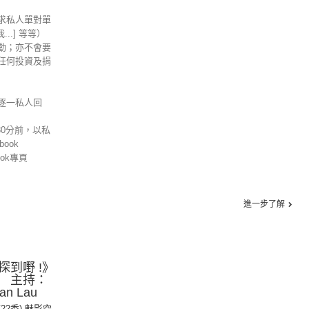
求私人單對單
信我...] 等等）
動；亦不會要
任何投資及捐
逐一私人回
30分前，以私
ook
ok專頁
進一步了解
到嘢 !》
 主持：
n Lau
第22季) 魅影空