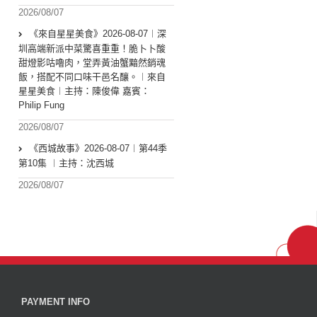
2026/08/07
《來自星星美食》2026-08-07︱深
圳高端新派中菜驚喜重重！脆卜卜酸
甜燈影咕嚕肉，堂弄黃油蟹黯然銷魂
飯，搭配不同口味干邑名釀。︱來自
星星美食︱主持：陳俊偉 嘉賓：
Philip Fung
2026/08/07
《西城故事》2026-08-07︱第44季
第10集 ︱主持：沈西城
2026/08/07
PAYMENT INFO