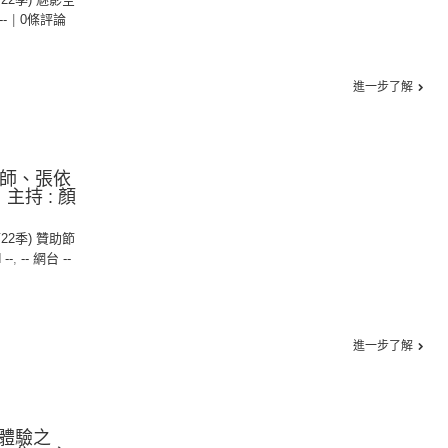
--
|
0條評論
進一步了解
大師、張依
主持 : 顏
第22季) 贊助節
 --
,
-- 網台 --
進一步了解
體驗之