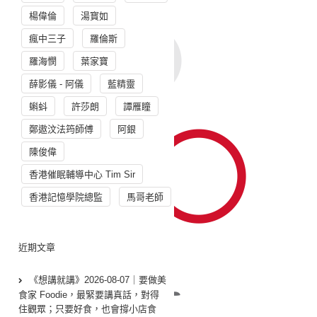
楊偉倫
湯寳如
瘋中三子
羅倫斯
羅海憫
葉家寶
薛影儀 - 阿儀
藍精靈
蝌蚪
許莎朗
譚雁瞳
鄭遨汶法筠師傅
阿銀
陳俊偉
香港催眠輔導中心 Tim Sir
香港記憶學院總監
馬哥老師
近期文章
《想講就講》2026-08-07｜要做美
食家 Foodie，最緊要講真話，對得
住觀眾；只要好食，也會撐小店食