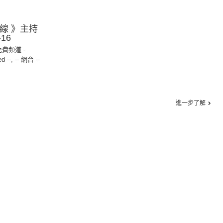
命線 》主持
16
免費頻道 -
ed --
,
-- 網台 --
進一步了解