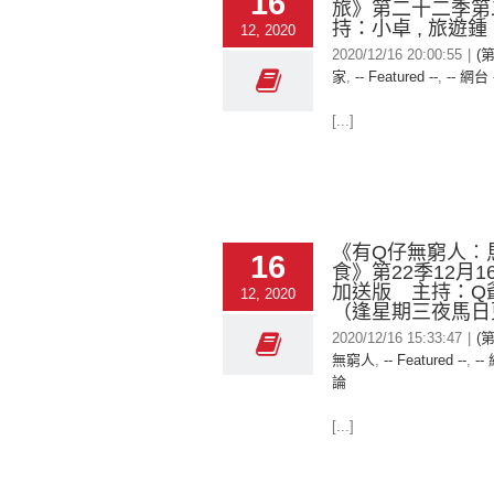
16
旅》第二十二季第
持：小卓 , 旅遊鍾
12, 2020
2020/12/16 20:00:55
|
(
家
,
-- Featured --
,
-- 網台 
[...]
《有Q仔無窮人︰
16
食》第22季12月
加送版 主持：Q
12, 2020
（逢星期三夜馬日
2020/12/16 15:33:47
|
(
無窮人
,
-- Featured --
,
--
論
[...]