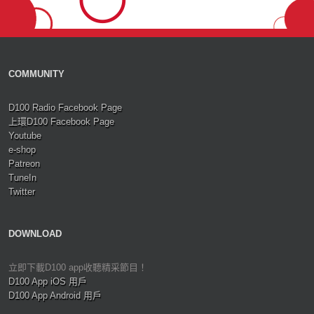
COMMUNITY
D100 Radio Facebook Page
上環D100 Facebook Page
Youtube
e-shop
Patreon
TuneIn
Twitter
DOWNLOAD
立即下載D100 app收聽精采節目！
D100 App iOS 用戶
D100 App Android 用戶