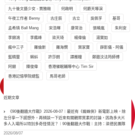
九十後文藝少女 - 賈雅緻
何啟明
何爵天導演
午夜工作者 Benny
古庄辰
古立
吳佩孚
基哥
孟希璘 Ball Mang
宋浩暉
康常治
張曉嵐
朱利安
李錦鴻
李鑑峰
梁天琦
楊偉倫
湯寳如
瘋中三子
羅倫斯
羅海憫
葉家寶
薛影儀 - 阿儀
藍精靈
蝌蚪
許莎朗
譚雁瞳
鄭遨汶法筠師傅
阿銀
陳俊偉
香港催眠輔導中心 Tim Sir
香港記憶學院總監
馬哥老師
近期文章
《90後翻牆大作戰》2026-08-07︱最近有《蜘蛛俠》新電影上映，除
左分享一下感想外，再傾談一下近來有關觀眾質素的討論，因為多大片
多人入場所以特別多奇怪情況？︱90後翻牆大作戰︱主持：梁德民團隊
2026/08/07