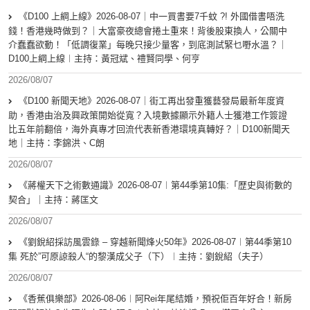
《D100 上綱上線》2026-08-07｜中一買書要7千蚊 ?! 外國借書唔洗
錢！香港幾時做到？｜大富豪夜總會捲土重來！背後股東換人，公關中
介蠢蠢欲動！「低調復業」每晚只接少量客，到底測試緊乜嘢水溫？｜
D100上綱上線︱主持：黃冠斌、禮賢同學、何亨
2026/08/07
《D100 新聞天地》2026-08-07｜街工再出發重獲藝發局最新年度資
助，香港由治及興政策開始從寬？入境數據顯示外籍人士獲港工作簽證
比五年前翻倍，海外真專才回流代表新香港環境真轉好？｜D100新聞天
地｜主持：李錦洪、C朗
2026/08/07
《蔣權天下之術數通識》2026-08-07︱第44季第10集:「歴史與術數的
契合」｜主持：蔣匡文
2026/08/07
《劉銳紹採訪風雲錄 – 穿越新聞烽火50年》2026-08-07︱第44季第10
集 死於”可原諒殺人“的黎漢成父子（下）︱主持：劉銳紹（夫子）
2026/08/07
《香蕉俱樂部》2026-08-06︱阿Rei年尾結婚，預祝佢百年好合！新房