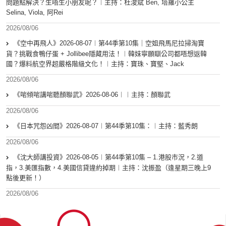
問題點解決？生唔生小朋友呢？︱主持：杜浚斌 Ben, 塔羅小公主
Selina, Viola, 阿Rei
2026/08/06
《空中再飛人》2026-08-07︱第44季第10集｜空姐飛馬尼拉掃淘寶
貨？挑戰食鴨仔蛋 + Jollibee隱藏用法！︱韓妹寧願瞓公司都唔想返韓
國？爆料航空界超嚴格階級文化！︱主持：寶珠、寶堅、Jack
2026/08/06
《啱傾啱講啱聽顏聯武》2026-08-06︱︱主持：顏聯武
2026/08/06
《日本咒怨凶間》2026-08-07︱第44季第10集：︱主持：藍秀朗
2026/08/06
《沈大師講投資》2026-08-05︱第44季第10集 – 1.港股市況，2.道
指，3.美匯指數，4.美國信貸違約掉期︱主持：沈振盈（逢星期三晚上9
點後更新！）
2026/08/06