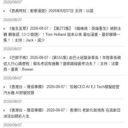
2026/08/07
《恩典時刻：聖樂漫遊》2026年8月07日 主持：以諾
2026/08/07
《後生友聚》2026-08-07︱【第272集】《蜘蛛俠：英雄重生》絕對主
觀 觀後感（少少劇透）！Tom Holland 版本以來 最似漫畫、最好睇嘅一
集！｜主持：Jack、諾少
2026/08/07
《巴膠不敗》2026-08-07︱(第151集) 由巴士迷變身車長！年輕車長親
述入行心路歷程｜報名考試有幾難？邊啲路線最考功夫？︱主持：法蘭
西，嘉賓︰Bowan
2026/08/07
《香港台 – 聲音專欄》 2026-08-07｜ 信報CEO AI EJ Tech模擬經營
汽水機 AI即變狡猾
2026/08/07
《香港台 – 聲音專欄》 2026-08-07｜ 香港01 老齡化新視角 在高齡亞
洲活出精彩人生
2026/08/07