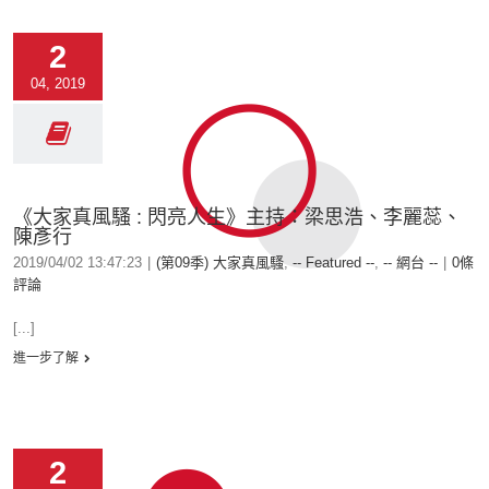
2
04, 2019
《大家真風騷 : 閃亮人生》主持：梁思浩、李麗蕊、
陳彥行
2019/04/02 13:47:23
|
(第09季) 大家真風騷
,
-- Featured --
,
-- 網台 --
|
0條
評論
[...]
進一步了解
2