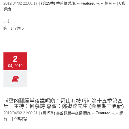
2019/04/02 22:00:17
|
(第15季) 香蕉俱樂部
,
-- Featured --
,
-- 網台 --
|
0條
評論
[...]
進一步了解
2
04, 2019
《靈凶翻騰半夜講呢啲：拜山有技巧》第十五季第四
集 主持：何慕詩 嘉賓：鄭遨汶先生 (逢星期三更新)
2019/04/02 21:00:21
|
(第15季) 靈凶翻騰半夜講呢啲
,
-- Featured --
,
-- 網
台 --
|
0條評論