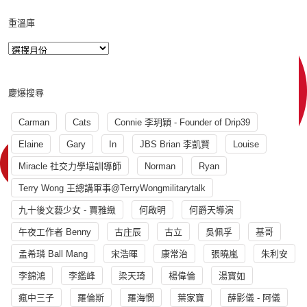
重溫庫
慶爆搜尋
Carman
Cats
Connie 李玥穎 - Founder of Drip39
Elaine
Gary
In
JBS Brian 李凱賢
Louise
Miracle 社交力學培訓導師
Norman
Ryan
Terry Wong 王總講軍事@TerryWongmilitarytalk
九十後文藝少女 - 賈雅緻
何啟明
何爵天導演
午夜工作者 Benny
古庄辰
古立
吳佩孚
基哥
孟希璘 Ball Mang
宋浩暉
康常治
張曉嵐
朱利安
李錦鴻
李鑑峰
梁天琦
楊偉倫
湯寳如
瘋中三子
羅倫斯
羅海憫
葉家寶
薛影儀 - 阿儀