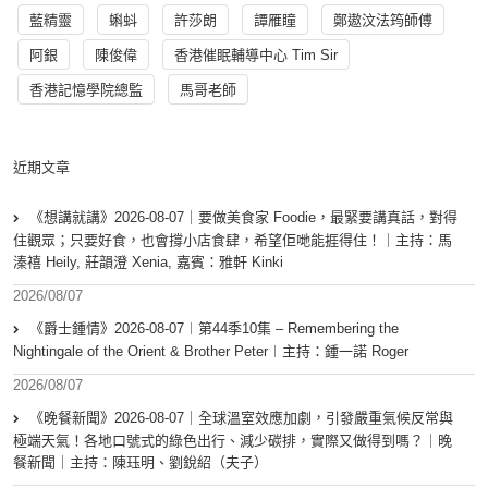
藍精靈
蝌蚪
許莎朗
譚雁瞳
鄭遨汶法筠師傅
阿銀
陳俊偉
香港催眠輔導中心 Tim Sir
香港記憶學院總監
馬哥老師
近期文章
《想講就講》2026-08-07｜要做美食家 Foodie，最緊要講真話，對得
住觀眾；只要好食，也會撐小店食肆，希望佢哋能捱得住！｜主持：馬
溱禧 Heily, 莊韻澄 Xenia, 嘉賓：雅軒 Kinki
2026/08/07
《爵士鍾情》2026-08-07︱第44季10集 – Remembering the
Nightingale of the Orient & Brother Peter︱主持：鍾一諾 Roger
2026/08/07
《晚餐新聞》2026-08-07｜全球溫室效應加劇，引發嚴重氣候反常與
極端天氣！各地口號式的綠色出行、減少碳排，實際又做得到嗎？｜晚
餐新聞｜主持：陳珏明、劉銳紹（夫子）