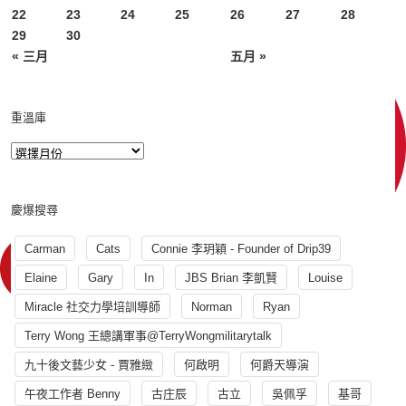
22
23
24
25
26
27
28
29
30
« 三月
五月 »
重溫庫
慶爆搜尋
Carman
Cats
Connie 李玥穎 - Founder of Drip39
Elaine
Gary
In
JBS Brian 李凱賢
Louise
Miracle 社交力學培訓導師
Norman
Ryan
Terry Wong 王總講軍事@TerryWongmilitarytalk
九十後文藝少女 - 賈雅緻
何啟明
何爵天導演
午夜工作者 Benny
古庄辰
古立
吳佩孚
基哥