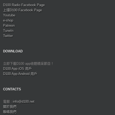
D100 Radio Facebook Page
上環D100 Facebook Page
Youtube
e-shop
Patreon
TuneIn
Twitter
DOWNLOAD
立即下載D100 app收聽精采節目！
D100 App iOS 用戶
D100 App Android 用戶
CONTACTS
電郵 :
info@d100.net
關於我們
聯絡我們