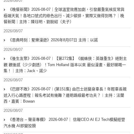
2026/08/07
《晚餐新聞》2026-08-07｜全球溫室效應加劇，引發嚴重氣候反常與
極端天氣！各地口號式的綠色出行、減少碳排，實際又做得到嗎？｜晚
餐新聞｜主持：陳珏明、劉銳紹（夫子）
2026/08/07
《恩典時刻：聖樂漫遊》2026年8月07日 主持：以諾
2026/08/07
《後生友聚》2026-08-07︱【第272集】《蜘蛛俠：英雄重生》絕對主
觀 觀後感（少少劇透）！Tom Holland 版本以來 最似漫畫、最好睇嘅一
集！｜主持：Jack、諾少
2026/08/07
《巴膠不敗》2026-08-07︱(第151集) 由巴士迷變身車長！年輕車長親
述入行心路歷程｜報名考試有幾難？邊啲路線最考功夫？︱主持：法蘭
西，嘉賓︰Bowan
2026/08/07
《香港台 – 聲音專欄》 2026-08-07｜ 信報CEO AI EJ Tech模擬經營
汽水機 AI即變狡猾