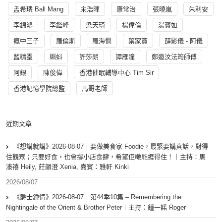
孟希璘 Ball Mang
宋浩暉
康常治
張曉嵐
朱利安
李錦鴻
李鑑峰
梁天琦
楊偉倫
湯寳如
瘋中三子
羅倫斯
羅海憫
葉家寶
薛影儀 - 阿儀
藍精靈
蝌蚪
許莎朗
譚雁瞳
鄭遨汶法筠師傅
阿銀
陳俊偉
香港催眠輔導中心 Tim Sir
香港記憶學院總監
馬哥老師
近期文章
《想講就講》2026-08-07｜要做美食家 Foodie，最緊要講真話，對得
住觀眾；只要好食，也會撐小店食肆，希望佢哋能捱得住！｜主持：馬
溱禧 Heily, 莊韻澄 Xenia, 嘉賓：雅軒 Kinki
2026/08/07
《爵士鍾情》2026-08-07︱第44季10集 – Remembering the
Nightingale of the Orient & Brother Peter︱主持：鍾一諾 Roger