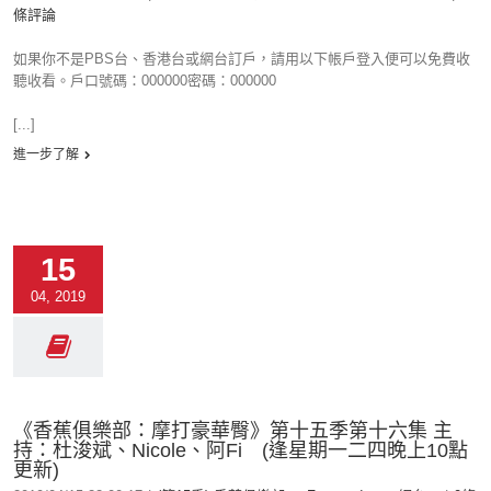
條評論
如果你不是PBS台、香港台或網台訂戶，請用以下帳戶登入便可以免費收
聽收看。戶口號碼：000000密碼：000000
[...]
進一步了解
15
04, 2019
《香蕉俱樂部：摩打豪華臀》第十五季第十六集 主
持：杜浚斌、Nicole、阿Fi (逢星期一二四晚上10點
更新)