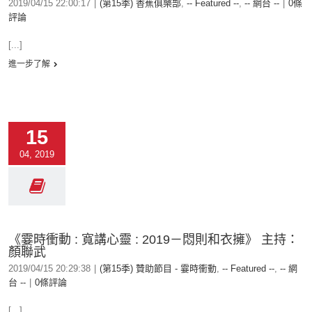
2019/04/15 22:00:17
|
(第15季) 香蕉俱樂部
,
-- Featured --
,
-- 網台 --
|
0條
評論
[...]
進一步了解
15
04, 2019
《霎時衝動 : 寬講心靈 : 2019－悶則和衣擁》 主持：
顏聯武
2019/04/15 20:29:38
|
(第15季) 贊助節目 - 霎時衝動
,
-- Featured --
,
-- 網
台 --
|
0條評論
[...]