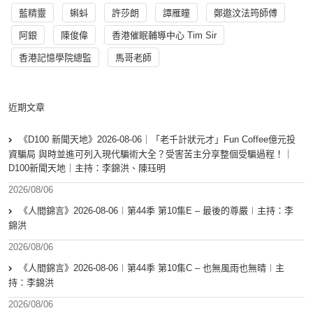
藍精靈
蝌蚪
許莎朗
譚雁瞳
鄭遨汶法筠師傅
阿銀
陳俊偉
香港催眠輔導中心 Tim Sir
香港記憶學院總監
馬哥老師
近期文章
《D100 新聞天地》2026-08-06｜「老千計狀元才」Fun Coffee億元投
資騙局 與時並進可列入現代騙術大全？受害苦主分享整個受騙過程！｜
D100新聞天地｜主持：李錦洪、陳珏明
2026/08/06
《人間錦言》2026-08-06︱第44季 第10集E – 最後的尊嚴︱主持：李
錦洪
2026/08/06
《人間錦言》2026-08-06︱第44季 第10集C – 也無風雨也無晴︱主
持：李錦洪
2026/08/06