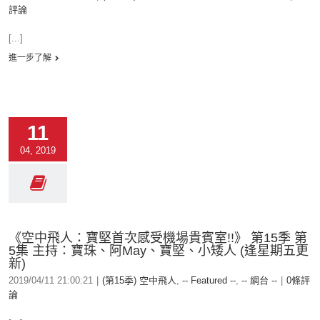
評論
[...]
進一步了解
11
04, 2019
《空中飛人：寶堅首次感受機場貴賓室!!》 第15季 第
5集 主持：寶珠、阿May、寶堅、小矮人 (逢星期五更
新)
2019/04/11 21:00:21
|
(第15季) 空中飛人
,
-- Featured --
,
-- 網台 --
|
0條評
論