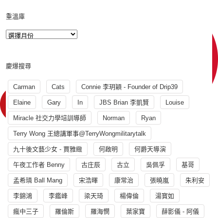
重溫庫
慶爆搜尋
Carman
Cats
Connie 李玥穎 - Founder of Drip39
Elaine
Gary
In
JBS Brian 李凱賢
Louise
Miracle 社交力學培訓導師
Norman
Ryan
Terry Wong 王總講軍事@TerryWongmilitarytalk
九十後文藝少女 - 賈雅緻
何啟明
何爵天導演
午夜工作者 Benny
古庄辰
古立
吳佩孚
基哥
孟希璘 Ball Mang
宋浩暉
康常治
張曉嵐
朱利安
李錦鴻
李鑑峰
梁天琦
楊偉倫
湯寳如
瘋中三子
羅倫斯
羅海憫
葉家寶
薛影儀 - 阿儀