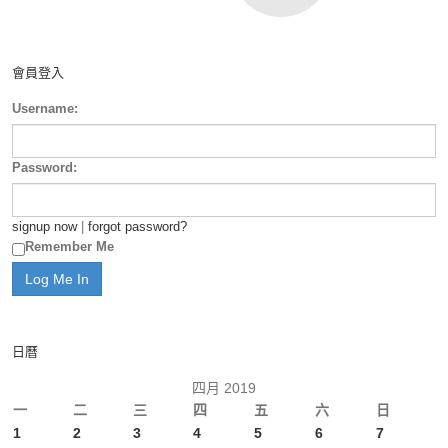
會員登入
Username:
Password:
signup now
|
forgot password?
Remember Me
日曆
四月 2019
一
二
三
四
五
六
日
1
2
3
4
5
6
7