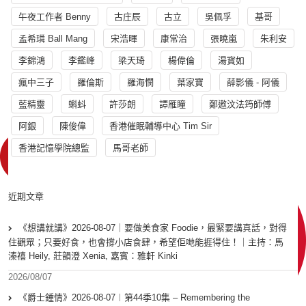
午夜工作者 Benny
古庄辰
古立
吳佩孚
基哥
孟希璘 Ball Mang
宋浩暉
康常治
張曉嵐
朱利安
李錦鴻
李鑑峰
梁天琦
楊偉倫
湯寳如
瘋中三子
羅倫斯
羅海憫
葉家寶
薛影儀 - 阿儀
藍精靈
蝌蚪
許莎朗
譚雁瞳
鄭遨汶法筠師傅
阿銀
陳俊偉
香港催眠輔導中心 Tim Sir
香港記憶學院總監
馬哥老師
近期文章
《想講就講》2026-08-07｜要做美食家 Foodie，最緊要講真話，對得
住觀眾；只要好食，也會撐小店食肆，希望佢哋能捱得住！｜主持：馬
溱禧 Heily, 莊韻澄 Xenia, 嘉賓：雅軒 Kinki
2026/08/07
《爵士鍾情》2026-08-07︱第44季10集 – Remembering the