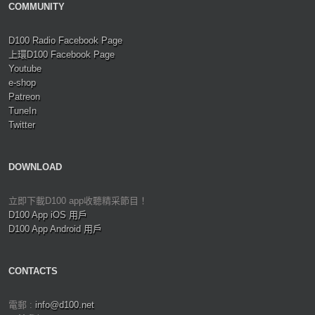
COMMUNITY
D100 Radio Facebook Page
上環D100 Facebook Page
Youtube
e-shop
Patreon
TuneIn
Twitter
DOWNLOAD
立即下載D100 app收聽精采節目！
D100 App iOS 用戶
D100 App Android 用戶
CONTACTS
電郵 :
info@d100.net