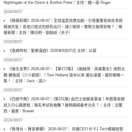
Nightingale of the Orient & Brother Peter︱主持：鍾一諾 Roger
2026/08/07
《晚餐新聞》2026-08-07｜全球溫室效應加劇，引發嚴重氣候反常與
極端天氣！各地口號式的綠色出行、減少碳排，實際又做得到嗎？｜晚
餐新聞｜主持：陳珏明、劉銳紹（夫子）
2026/08/07
《恩典時刻：聖樂漫遊》2026年8月07日 主持：以諾
2026/08/07
《後生友聚》2026-08-07︱【第272集】《蜘蛛俠：英雄重生》絕對主
觀 觀後感（少少劇透）！Tom Holland 版本以來 最似漫畫、最好睇嘅一
集！｜主持：Jack、諾少
2026/08/07
《巴膠不敗》2026-08-07︱(第151集) 由巴士迷變身車長！年輕車長親
述入行心路歷程｜報名考試有幾難？邊啲路線最考功夫？︱主持：法蘭
西，嘉賓︰Bowan
2026/08/07
《香港台 – 聲音專欄》 2026-08-07｜ 信報CEO AI EJ Tech模擬經營