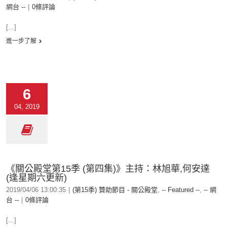
網台 --
|
0條評論
[...]
進一步了解
6
04, 2019
《關公殿堂第15季 (第四集)》主持：林旭華,何安達
(逢星期六更新)
2019/04/06 13:00:35
|
(第15季) 贊助節目 - 關公殿堂
,
-- Featured --
,
-- 網
台 --
|
0條評論
[...]