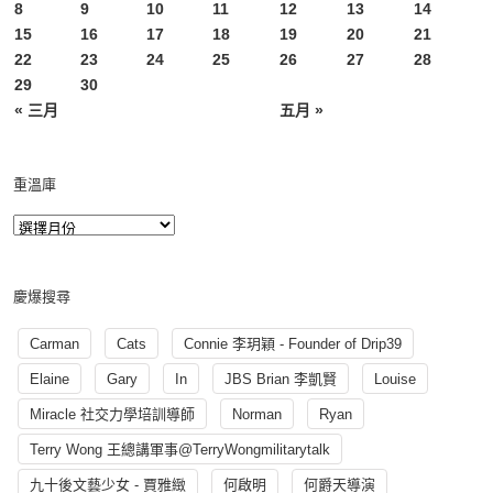
8
9
10
11
12
13
14
15
16
17
18
19
20
21
22
23
24
25
26
27
28
29
30
« 三月
五月 »
重溫庫
慶爆搜尋
Carman
Cats
Connie 李玥穎 - Founder of Drip39
Elaine
Gary
In
JBS Brian 李凱賢
Louise
Miracle 社交力學培訓導師
Norman
Ryan
Terry Wong 王總講軍事@TerryWongmilitarytalk
九十後文藝少女 - 賈雅緻
何啟明
何爵天導演