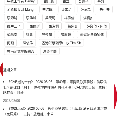
午夜工作者 Benny
古庄辰
古立
吳佩孚
基哥
孟希璘 Ball Mang
宋浩暉
康常治
張曉嵐
朱利安
李錦鴻
李鑑峰
梁天琦
楊偉倫
湯寳如
瘋中三子
羅倫斯
羅海憫
葉家寶
薛影儀 - 阿儀
藍精靈
蝌蚪
許莎朗
譚雁瞳
鄭遨汶法筠師傅
阿銀
陳俊偉
香港催眠輔導中心 Tim Sir
香港記憶學院總監
馬哥老師
近期文章
《CAB爆的士台》 2026-08-06｜第49集：阿揚教你買韓股，信唔信
佢？睇你自己喇！｜仲教埋你咩係AI同芯片股｜CAB爆的士台｜主持：
肥叔叔、阿楊
2026/08/06
《旅遊玩家》2026-08-06︱第44季第10集：兵庫縣 灘五鄉酒造之旅
（完滿篇）︱主持 : 旅遊鍾 , 小卓