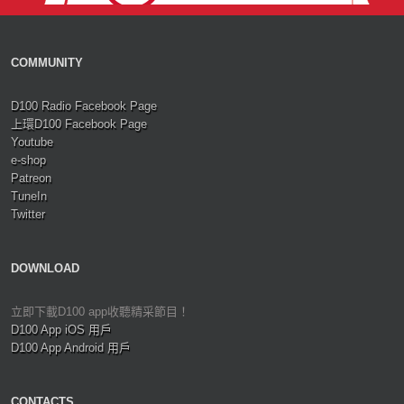
COMMUNITY
D100 Radio Facebook Page
上環D100 Facebook Page
Youtube
e-shop
Patreon
TuneIn
Twitter
DOWNLOAD
立即下載D100 app收聽精采節目！
D100 App iOS 用戶
D100 App Android 用戶
CONTACTS