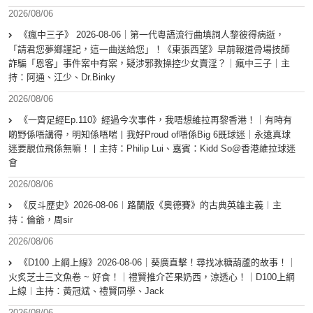
2026/08/06
《瘋中三子》 2026-08-06｜第一代粵語流行曲填詞人黎彼得病逝，
「請君您夢鄉謹記，這一曲送給您」！《東張西望》早前報道骨場技師
詐騙「恩客」事件案中有案，疑涉邪教操控少女賣淫？｜瘋中三子｜主
持：阿通、江少、Dr.Binky
2026/08/06
《一齊足經Ep.110》經過今次事件，我唔想維拉再黎香港！｜有時有
啲野係唔講得，明知係唔啱丨我好Proud of唔係Big 6既球迷｜永遠真球
迷要靚位飛係無嘛！丨主持：Philip Lui、嘉賓：Kidd So@香港維拉球迷
會
2026/08/06
《反斗歷史》2026-08-06︱路蘭版《奧德賽》的古典英雄主義︱主
持：倫爺，周sir
2026/08/06
《D100 上綱上線》2026-08-06｜葵廣直擊！尋找冰糖葫蘆的故事！｜
火炙芝士三文魚卷 ~ 好食！｜禮賢推介芒果奶西，涼透心！｜D100上綱
上線︱主持：黃冠斌、禮賢同學、Jack
2026/08/06